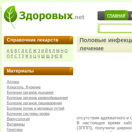
ГЛАВНАЯ
Половые инфекци
Справочник лекарств
лечение
А
Б
В
Г
Д
Е
Ё
Ж
З
И
Й
К
Л
М
Н
О
П
Р
С
Т
У
Ф
Х
Ц
Ч
Ш
Щ
Э
Ю
Я
Материалы
Аптеки
Алкоголь. Курение
Болезни органов дыхания
Болезни органов кровообращения
Болезни органов пищеварения
Болезни почек и мочевых путей
Болезни системы крови
отсутствия адекватного и 
Вирусология
В настоящее время заб
Витамины
(ЗППП), получили широко
Генетика