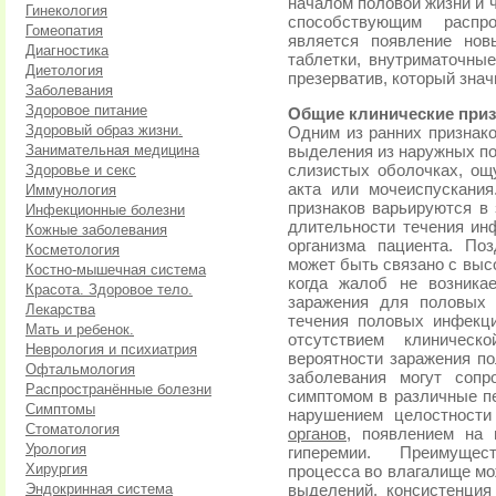
началом половой жизни и 
Гинекология
способствующим распро
Гомеопатия
является появление нов
Диагностика
таблетки, внутриматочны
Диетология
презерватив, который знач
Заболевания
Здоровое питание
Общие клинические при
Здоровый образ жизни.
Одним из ранних признако
Занимательная медицина
выделения из наружных по
Здоровье и секс
слизистых оболочках, ощ
акта или мочеиспускания
Иммунология
признаков варьируются в 
Инфекционные болезни
длительности течения ин
Кожные заболевания
организма пациента. По
Косметология
может быть связано с выс
Костно-мышечная система
когда жалоб не возника
Красота. Здоровое тело.
заражения для половых
Лекарства
течения половых инфекц
Мать и ребенок.
отсутствием клиническ
Неврология и психиатрия
вероятности заражения по
Офтальмология
заболевания могут соп
Распространённые болезни
симптомом в различные пе
Симптомы
нарушением целостност
Стоматология
органов
, появлением на 
Урология
гиперемии. Преимущест
Хирургия
процесса во влагалище м
Эндокринная система
выделений, консистенция