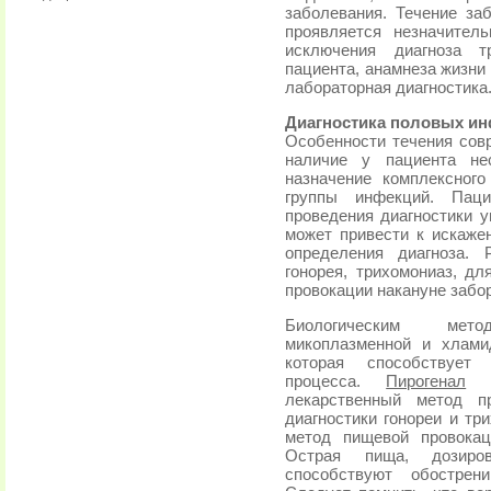
заболевания. Течение за
проявляется незначител
исключения диагноза т
пациента, анамнеза жизни 
лабораторная диагностика
Диагностика половых и
Особенности течения сов
наличие у пациента не
назначение комплексног
группы инфекций. Пац
проведения диагностики у
может привести к искаже
определения диагноза. 
гонорея, трихомониаз, дл
провокации накануне забор
Биологическим мето
микоплазменной и хлами
которая способствует 
процесса.
Пирогенал
лекарственный метод п
диагностики гонореи и тр
метод пищевой провокац
Острая пища, дозиро
способствуют обострен