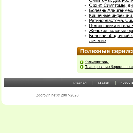
Симптомы, диагности
Орхит. Симптомы, ди
Болезнь Альцгеймера
Кишечные инфекции у
Ретинобластома. Сим
Полип шейки и тела 
Женские половые ор
Болезни ободочной к
лечение
Полезные серви
Калькуляторы
Планирование беременнос
главная
статьи
новост
Zdorovih.net © 2007-2020
.