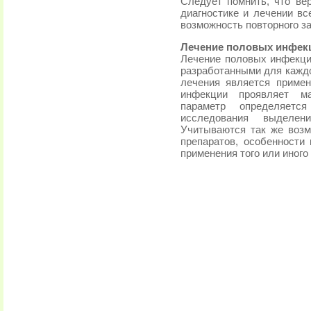
Следует помнить, что ве
диагностике и лечении вс
возможность повторного з
Лечение половых инфек
Лечение половых инфекций
разработанными для кажд
лечения является примен
инфекции проявляет ма
параметр определяется
исследования выделен
Учитываются так же воз
препаратов, особенности 
применения того или иного