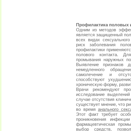
Профилактика половых 
Одним из методов эффек
является защищенный поло
всех видах сексуального
риск заболевания поло
профилактики применяютс
полового контакта. Дл
промывания наружных по
Выявление признаков д
немедленного обращен
самолечение и отсут
способствуют ухудшению
хроническую форму, разви
Врачи рекомендуют про
исследование выделений
случае отсутствия клинич
существует мнение, что р
во время
анального секс
Этот факт требует особ
проникновения инфекци
фармацевтическая промы
выбор средств, позво