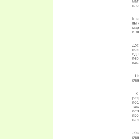
мат
пло
Кли
вы 
мар
сто
Дос
пои
одн
пер
вас.
- Н
кли
- К
ра
пос
так
ест
про
нал
-Ка
кли