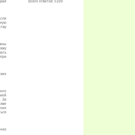
цкая
Всего ответов: 5169
Если
жную
ству
лжны
овку
вать
 при
ских
ного
ией
. За
скве
 них
ться
енах