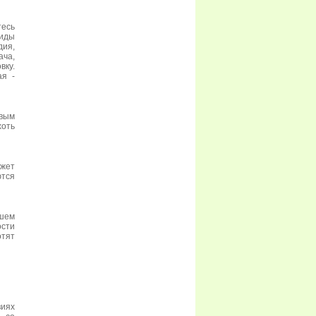
тесь
виды
дия,
ча,
ку.
ая -
вым
хоть
ожет
ются
ашем
ости
отят
иях