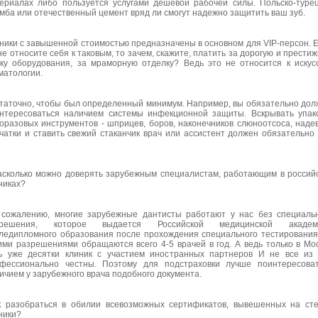
ериалах либо пользуется услугами дешевой рабочей силы. Польско-туре
мба или отечественный цемент вряд ли смогут надежно защитить ваш зуб.
ники с завышенной стоимостью предназначены в основном для VIР-персон. 
не относите себя к таковым, то зачем, скажите, платить за дорогую и прести
ку оборудования, за мраморную отделку? Ведь это не относится к искус
матологии.
таточно, чтобы был определенный минимум. Например, вы обязательно до
нтересоваться наличием системы инфекционной защиты. Вскрывать упак
оразовых инструментов - шприцев, боров, наконечников слюноотсоса, наде
чатки и ставить свежий стаканчик врач или ассистент должен обязательно
асколько можно доверять зарубежным специалистам, работающим в россий
никах?
 сожалению, многие зарубежные дантисты работают у нас без специаль
зрешения, которое выдается Российской медицинской академ
ледипломного образования после прохождения специального тестирования
ими разрешениями обращаются всего 4-5 врачей в год. А ведь только в Мо
ь уже десятки клиник с участием иностранных партнеров И не все из
фессионально честны. Поэтому для подстраховки лучше поинтересова
ичием у зарубежного врача подобного документа.
к разобраться в обилии всевозможных сертификатов, вывешенных на ст
ники?