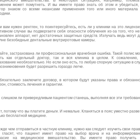
ицинского вмешательства. В некоторых ситуациях, например, пломба
менем может помутнеть. И вы имеете право знать об этом и убедиться,
тор знаком со всеми нюансами применения того или иного материала
одики.
и вам нужен рентген, то поинтересуйтесь, есть ли у клиники на это лицензи
тивном случае вы подвергаете себя опасности облучения из-за того, что не
ановлен аппарат, нет достаточных защитных средств. Излучать ведь могут 
лне безобидные дентальные внутриротовые камеры.
айте, застрахована ли профессиональная врачебная ошибка. Такой полис м
ть как отдельный доктор, так и вся клиника в целом. К сожалению,
ахование необязательно. Но если оно есть, то любую спорную ситуацию в сл
возникновения будет разрешить гораздо легче.
бязательно заключите договор, в котором будут указаны права и обязанн
рон, стоимость лечения и гарантии.
е слишком ли привередливым пациентом станешь, выполняя все эти требова
ет, потому что вы платите деньги. И немалые. Кланяться в пояс уместно разве
ько бесплатной медицине.
жде чем отправиться в частную клинику, нужно как следует изучить свои прав
 гласят, что пациент имеет право на выбор врача и на информирова
ласие на медицинское вмешательство. Вы имеете право получить 