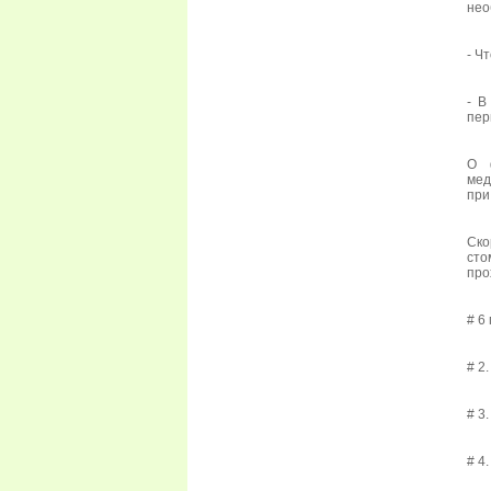
нео
- Ч
- В
пер
О 
мед
при
Ск
сто
про
# 6
# 2
# 3
# 4