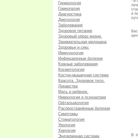
- В
Гинекология
луч
Гомеопатия
ста
я б
Диагностика
пут
Диетология
Заболевания
Здоровое питание
Вас
цен
Здоровый образ жизни.
Занимательная медицина
Здоровье и секс
Иммунология
Инфекционные болезни
Кожные заболевания
Косметология
Костно-мышечная система
Красота. Здоровое тело.
Лекарства
Мать и ребенок.
Неврология и психиатрия
Офтальмология
Распространённые болезни
Симптомы
Стоматология
Урология
Хирургия
В п
Эндокринная система