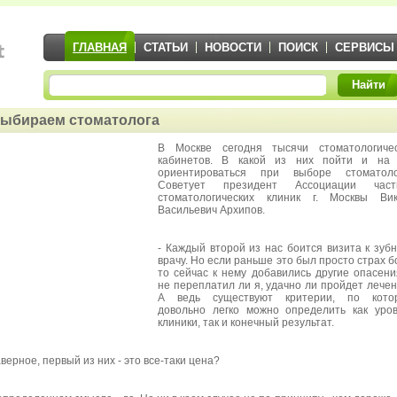
ГЛАВНАЯ
СТАТЬИ
НОВОСТИ
ПОИСК
СЕРВИСЫ
Найти
ыбираем стоматолога
В Москве сегодня тысячи стоматологичес
кабинетов. В какой из них пойти и на 
ориентироваться при выборе стоматоло
Советует президент Ассоциации част
стоматологических клиник г. Москвы Вик
Васильевич Архипов.
- Каждый второй из нас боится визита к зуб
врачу. Но если раньше это был просто страх б
то сейчас к нему добавились другие опасени
не переплатил ли я, удачно ли пройдет лече
А ведь существуют критерии, по кото
довольно легко можно определить как уро
клиники, так и конечный результат.
аверное, первый из них - это все-таки цена?