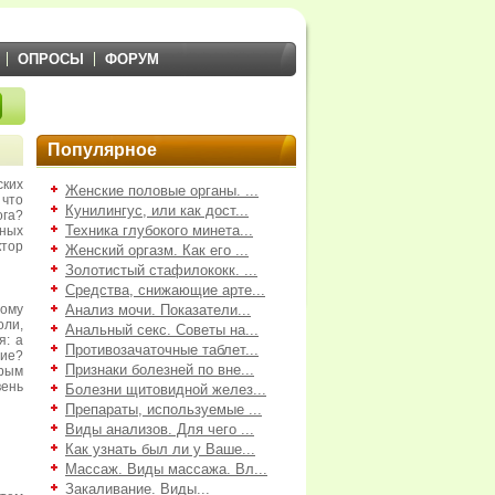
ОПРОСЫ
ФОРУМ
Популярное
ких
Женские половые органы. ...
что
Кунилингус, или как дост...
га?
Техника глубокого минета...
ных
тор
Женский оргазм. Как его ...
Золотистый стафилококк. ...
Средства, снижающие арте...
ному
Анализ мочи. Показатели...
оли,
Анальный секс. Советы на...
я: а
Противозачаточные таблет...
ние?
Признаки болезней по вне...
рым
вень
Болезни щитовидной желез...
Препараты, используемые ...
Виды анализов. Для чего ...
Как узнать был ли у Ваше...
Массаж. Виды массажа. Вл...
Закаливание. Виды...