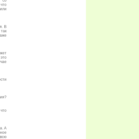
 со
 что
 или
я. В
 так
даже
ожет
 это
учае
ости
ния?
 что
а. А
нное
всю