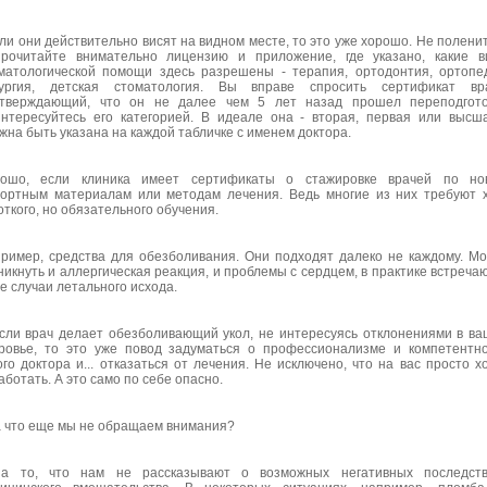
сли они действительно висят на видном месте, то это уже хорошо. Не полени
рочитайте внимательно лицензию и приложение, где указано, какие 
матологической помощи здесь разрешены - терапия, ортодонтия, ортопе
ургия, детская стоматология. Вы вправе спросить сертификат вра
тверждающий, что он не далее чем 5 лет назад прошел переподготов
нтересуйтесь его категорией. В идеале она - вторая, первая или высш
жна быть указана на каждой табличке с именем доктора.
ошо, если клиника имеет сертификаты о стажировке врачей по но
ортным материалам или методам лечения. Ведь многие из них требуют 
откого, но обязательного обучения.
ример, средства для обезболивания. Они подходят далеко не каждому. М
никнуть и аллергическая реакция, и проблемы с сердцем, в практике встреча
е случаи летального исхода.
сли врач делает обезболивающий укол, не интересуясь отклонениями в в
ровье, то это уже повод задуматься о профессионализме и компетентн
ого доктора и... отказаться от лечения. Не исключено, что на вас просто х
аботать. А это само по себе опасно.
а что еще мы не обращаем внимания?
а то, что нам не рассказывают о возможных негативных последств