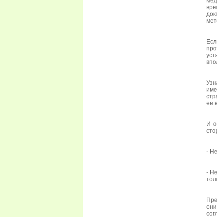
мед
вре
док
мет
Есл
про
уст
впо
Узн
име
стр
ее 
И о
сто
- Н
- Н
тол
Пре
они
сог