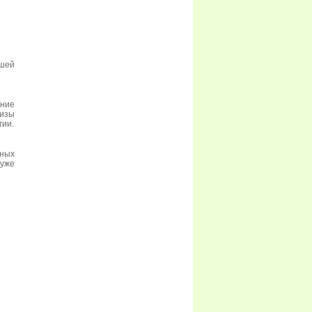
ашей
ние
тизы
гии.
ных
 уже