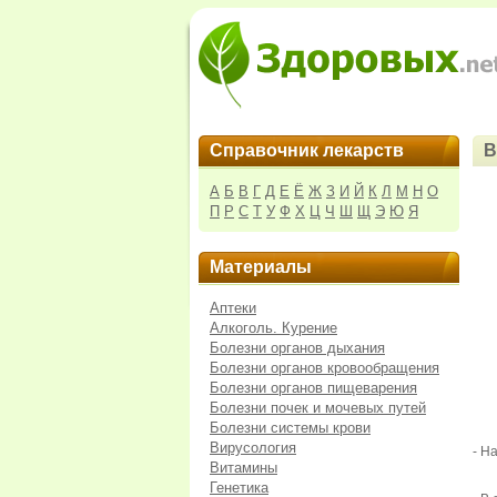
Справочник лекарств
В
А
Б
В
Г
Д
Е
Ё
Ж
З
И
Й
К
Л
М
Н
О
П
Р
С
Т
У
Ф
Х
Ц
Ч
Ш
Щ
Э
Ю
Я
Материалы
Аптеки
Алкоголь. Курение
Болезни органов дыхания
Болезни органов кровообращения
Болезни органов пищеварения
Болезни почек и мочевых путей
Болезни системы крови
Вирусология
- Н
Витамины
Генетика