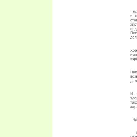
- Е
и п
сто
хир
под
Пои
дол
Хор
имп
кор
Нап
воз
даж
И е
здо
так
зар
- Н
- Н