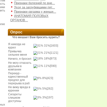
 тем
Признаки болезней по вне...
ость
ники
Уход за загрубевшими пят...
лить
Признаки оргазма у женщи...
АНАТОМИЯ ПОЛОВЫХ
ОРГАНОВ...
огие
Опрос
Что мешает Вам бросить курить?
Я никогда не
31%
[1603]
курил
Привычка
21%
[1121]
сильнее меня
18%
[973]
Ничего, я бросил
Не могу отказать
11%
[590]
друзьям в
компании
Перекур -
единственный
8%
[423]
предлог для
перерыва в раб
Не вижу вреда в
5%
[262]
курении
Сигареты
3%
[197]
слишком
доступны
нных