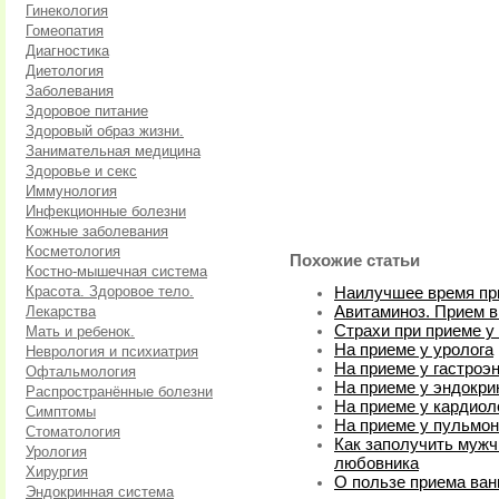
Гинекология
Гомеопатия
Диагностика
Диетология
Заболевания
Здоровое питание
Здоровый образ жизни.
Занимательная медицина
Здоровье и секс
Иммунология
Инфекционные болезни
Кожные заболевания
Косметология
Похожие статьи
Костно-мышечная система
Красота. Здоровое тело.
Наилучшее время пр
Лекарства
Авитаминоз. Прием 
Страхи при приеме у 
Мать и ребенок.
На приеме у уролога
Неврология и психиатрия
На приеме у гастроэ
Офтальмология
На приеме у эндокри
Распространённые болезни
На приеме у кардиол
Симптомы
На приеме у пульмон
Стоматология
Как заполучить мужч
Урология
любовника
Хирургия
О пользе приема ва
Эндокринная система