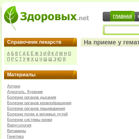
ГЛАВНАЯ
На приеме у гема
Справочник лекарств
А
Б
В
Г
Д
Е
Ё
Ж
З
И
Й
К
Л
М
Н
О
П
Р
С
Т
У
Ф
Х
Ц
Ч
Ш
Щ
Э
Ю
Я
Материалы
Аптеки
Алкоголь. Курение
Болезни органов дыхания
Болезни органов кровообращения
Болезни органов пищеварения
Болезни почек и мочевых путей
Болезни системы крови
Вирусология
Витамины
Генетика