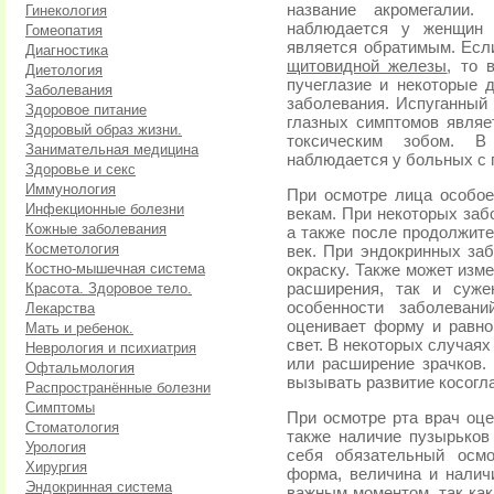
название акромегалии.
Гинекология
наблюдается у женщин 
Гомеопатия
является обратимым. Есл
Диагностика
щитовидной железы
, то 
Диетология
пучеглазие и некоторые д
Заболевания
заболевания. Испуганный 
Здоровое питание
глазных симптомов явля
Здоровый образ жизни.
токсическим зобом. В
Занимательная медицина
наблюдается у больных с
Здоровье и секс
Иммунология
При осмотре лица особое
Инфекционные болезни
векам. При некоторых заб
Кожные заболевания
а также после продолжит
Косметология
век. При эндокринных за
Костно-мышечная система
окраску. Также может изм
Красота. Здоровое тело.
расширения, так и суже
особенности заболеван
Лекарства
оценивает форму и равно
Мать и ребенок.
свет. В некоторых случая
Неврология и психиатрия
или расширение зрачков
Офтальмология
вызывать развитие косогла
Распространённые болезни
Симптомы
При осмотре рта врач оце
Стоматология
также наличие пузырьков
Урология
себя обязательный осмо
Хирургия
форма, величина и налич
Эндокринная система
важным моментом, так как