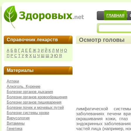
ГЛАВНАЯ
Осмотр головы
Справочник лекарств
А
Б
В
Г
Д
Е
Ё
Ж
З
И
Й
К
Л
М
Н
О
П
Р
С
Т
У
Ф
Х
Ц
Ч
Ш
Щ
Э
Ю
Я
Материалы
Аптеки
Алкоголь. Курение
Болезни органов дыхания
Болезни органов кровообращения
Болезни органов пищеварения
Болезни почек и мочевых путей
лимфатической систем
Болезни системы крови
заболеваниях печени вр
Вирусология
окрашивания кожи, глаз
Витамины
эндокринных заболевания
Генетика
частей лица (например, но