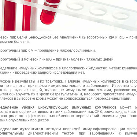
евой пик белка Бенс-Джонса без увеличения сывороточных IgA и IgG – при
ломной болезни.
ороточный пик IgM – проявление макроглобулинемии.
ороточный и мочевой пик IgG –
признак болезни
тяжелых цепей.
еделение иммунных комплексов в биологических жидкостях. Четких клиниче
азаний к проведению данного исследования нет.
можные результаты и их трактовка. Наличие иммунных комплексов в сывор
ви не является признаком иммунокомплексного заболевания. Известны слу
да повреждение тканей, вызванное иммунными комплексами, развивается
ытки обнаружить их в крови безрезультатны и, наоборот, присутствие имму
плексов в сыворотке крови может не сопровождаться повреждением ткани.
ределение уровня циркулирующих иммунных комплексов
может б
езным для оценки активности таких заболеваний, как СКВ, ревматоидный арт
 контроле за эффективностью обменных переливаний плазмы и для прог
ения опухолевых процессов.
еделение аутоантител
методом непрямой иммунофлюоресценции являе
полнительным диагностическим тестом при заболеваниях с иммун