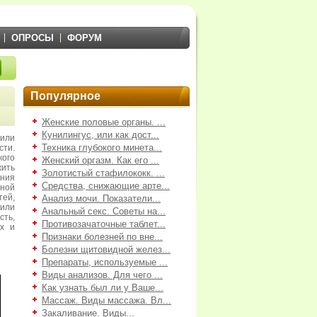
ОПРОСЫ
ФОРУМ
Популярное
Женские половые органы. ...
Кунилингус, или как дост...
или
Техника глубокого минета...
сти.
ого
Женский оргазм. Как его ...
жить
Золотистый стафилококк. ...
ения
Средства, снижающие арте...
ной
тей,
Анализ мочи. Показатели...
или
Анальный секс. Советы на...
ть,
Противозачаточные таблет...
ых и
Признаки болезней по вне...
Болезни щитовидной желез...
Препараты, используемые ...
Виды анализов. Для чего ...
Как узнать был ли у Ваше...
Массаж. Виды массажа. Вл...
Закаливание. Виды...