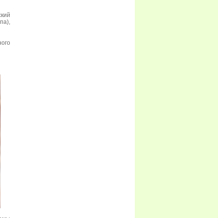
ский
па),
ого