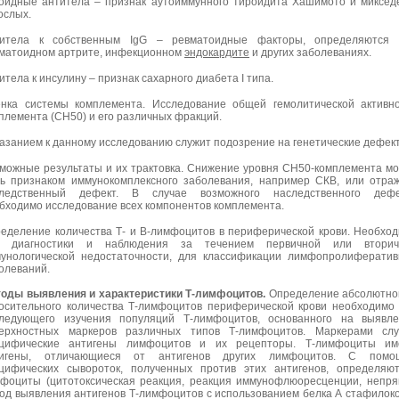
оидные антитела – признак аутоиммунного тироидита Хашимото и миксе
ослых.
итела к собственным IgG – ревматоидные факторы, определяются 
матоидном артрите, инфекционном
эндокардите
и других заболеваниях.
итела к инсулину – признак сахарного диабета I типа.
нка системы комплемента. Исследование общей гемолитической активн
племента (СН50) и его различных фракций.
азанием к данному исследованию служит подозрение на генетические дефек
можные результаты и их трактовка. Снижение уровня СН50-комплемента м
ь признаком иммунокомплексного заболевания, например СКВ, или отра
следственный дефект. В случае возможного наследственного дефе
бходимо исследование всех компонентов комплемента.
еделение количества Т- и В-лимфоцитов в периферической крови. Необхо
я диагностики и наблюдения за течением первичной или вторич
унологической недостаточности, для классификации лимфопролиферати
олеваний.
оды выявления и характеристики Т-лимфоцитов.
Определение абсолютно
осительного количества Т-лимфоцитов периферической крови необходимо
ледующего изучения популяций Т-лимфоцитов, основанного на выявле
ерхностных маркеров различных типов Т-лимфоцитов. Маркерами слу
цифические антигены лимфоцитов и их рецепторы. Т-лимфоциты им
тигены, отличающиеся от антигенов других лимфоцитов. С помо
цифических сывороток, полученных против этих антигенов, определяю
фоциты (цитотоксическая реакция, реакция иммунофлюоресценции, непр
од выявления антигенов Т-лимфоцитов с использованием белка А стафилоко