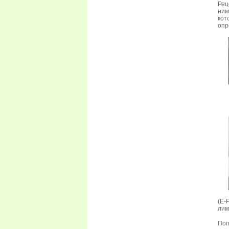
Рец
ним
ко
опр
(Е-
лим
Поп