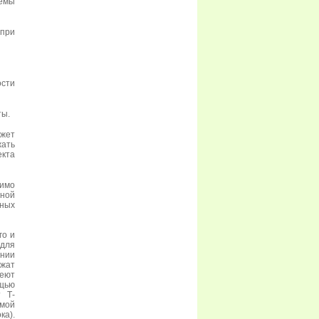
демы
при
ости
ты.
ожет
жать
кта
димо
ной
вных
го и
 для
нии
жат
еют
щью
т Т-
ямой
ка).