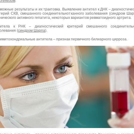
огенезом
.
можные результаты и их трактовка. Выявление антител к ДНК – диагностиче
терий СКВ, смешанного соединительнотканного заболевания (синдром Шар
нического активного гепатита, некоторых вариантов ревматоидного артрита.
итела к РНК – диагностический критерий смешанного соединительн
олевания (
синдром Шарпа
).
имитохондриальные антитела – признак первичного билиарного цирроза.