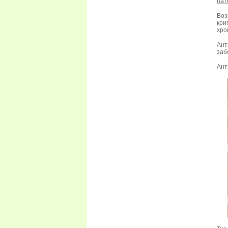
пат
Воз
кри
хро
Ант
заб
Ант