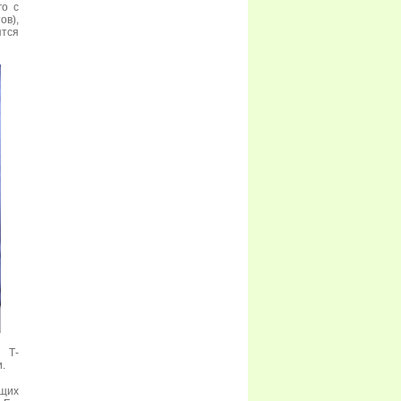
го с
ов),
тся
 Т-
.
ющих