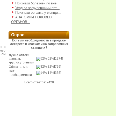
Признаки болезней по вне...
Уход за загрубевшими пят...
Признаки оргазма у женщи...
АНАТОМИЯ ПОЛОВЫХ
ОРГАНОВ...
Опрос
Есть ли необходимость в продаже
лекарств в киосках и на заправочных
ют с
станциях?
мер
дном
Лучше аптеки
52%
[1274]
сделать
круглосуточными
32%
[799]
Обязательно
Нет
14%
[355]
необходимости
Всего ответов: 2428