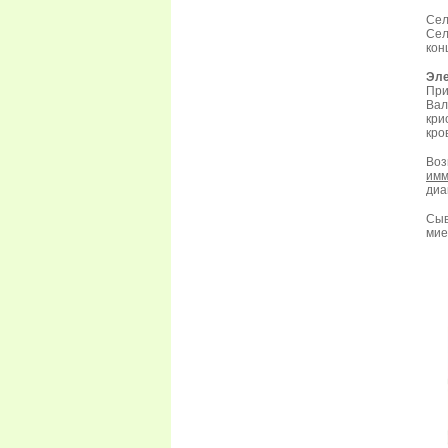
Сел
Сел
кон
Эле
Пр
Вал
кри
кро
Во
имм
диа
Сыв
мие