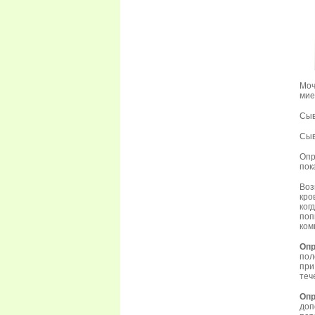
Моч
мие
Сыв
Сыв
Опр
пок
Воз
кро
ког
поп
ком
Оп
пол
при
теч
Опр
до