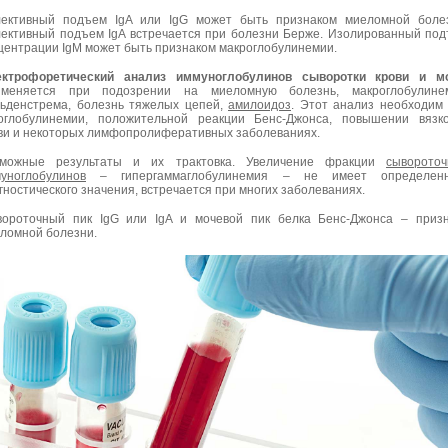
ективный подъем IgA или IgG может быть признаком миеломной болез
ективный подъем IgA встречается при болезни Берже. Изолированный по
центрации IgM может быть признаком макроглобулинемии.
ктрофоретический анализ иммуноглобулинов сыворотки крови и мо
именяется при подозрении на миеломную болезнь, макроглобулине
ьденстрема, болезнь тяжелых цепей,
амилоидоз
. Этот анализ необходим
оглобулинемии, положительной реакции Бенс-Джонса, повышении вязк
ви и некоторых лимфопролиферативных заболеваниях.
зможные результаты и их трактовка. Увеличение фракции
сыворото
уноглобулинов
– гипергаммаглобулинемия – не имеет определенн
гностического значения, встречается при многих заболеваниях.
ороточный пик IgG или IgA и мочевой пик белка Бенс-Джонса – приз
ломной болезни.