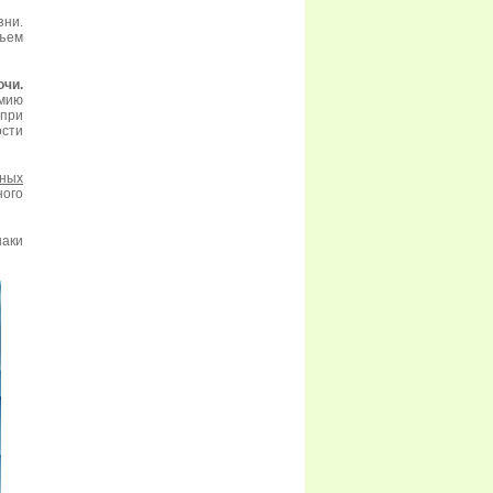
ни.
дъем
чи.
мию
 при
ости
чных
ого
наки