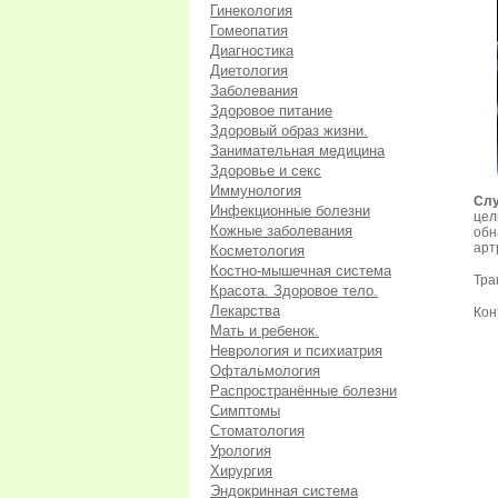
Гинекология
Гомеопатия
Диагностика
Диетология
Заболевания
Здоровое питание
Здоровый образ жизни.
Занимательная медицина
Здоровье и секс
Иммунология
Слу
Инфекционные болезни
цел
Кожные заболевания
обн
арт
Косметология
Костно-мышечная система
Тра
Красота. Здоровое тело.
Лекарства
Кон
Мать и ребенок.
Неврология и психиатрия
Офтальмология
Распространённые болезни
Симптомы
Стоматология
Урология
Хирургия
Эндокринная система