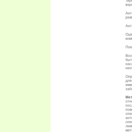
Тир
взр
Ант
рев
Ант
Оце
ком
Пок
Воз
быт
на
нео
Опр
дл
имм
заб
Мет
отн
пос
пов
спе
ан
спе
лим
мет