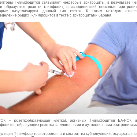
епторы Т-лимфоцитов связывают некоторые эритроциты, в результате че
и образуются розетки (лимфоцит, присоединивший несколько эритроцит
торые визуализируют данный тип клеток. К таким методам относя
еделение общих Т-лимфоцитов в тесте с эритроцитами барана.
РОК – розеткообразующая клетка), активных Т-лимфоцитов ЕА-РОК и
фоцитов, образующих розетки с аллогенными и аутологичными эритроцитами
уляция Т-лимфоцитов гетерогенна и состоит из субпопуляций, осуществля