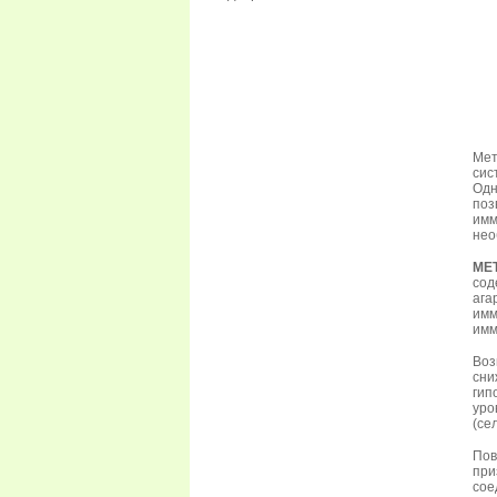
Мет
сис
Одн
поз
имм
нео
МЕ
сод
ага
им
имм
Воз
сн
гип
уро
(се
Пов
при
сое