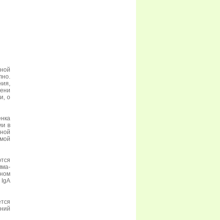
ной
лно.
ния,
пени
и, о
нка
ии в
чной
мой
ются
ма-
нном
IgA
ется
ний