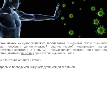
чаи явных иммунологических заболеваний
. Иммунный статус оценива
ью получения дополнительной диагностической информации, напри
аружение антител к ДНК при СКВ, ревматоидного фактора при ревматои
рите, антител к
инсулину
при сахарном диабете I типа.
нсплантация органов и тканей.
троль за проводимой иммуномодулирующей терапией.