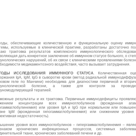
оды, обеспечивающие количественную и функциональную оценку иммун
темы, используемые в клинической практике, разработаны достаточно по
ако трактовка результатов комплексного иммунологического обследова
воляющая дать конкретное заключение об иммунном статусе больного, о сте
унологических нарушений, об их связи с клиническими проявлениями болезн
бходимости медикаментозного воздействия, часто вызывает затруднения.
ТОДЫ ИССЛЕДОВАНИЯ ИММУННОГО СТАТУСА
. Количественная оце
ержания IgA, IgM, IgG в сыворотке крови (метод радиальной иммунодиффуз
ровом геле по Манчини) необходима для диагностики первичной и втори
мунологической болезни, а также для контроля за проводи
уномодулирующей терапией.
можные результаты и их трактовка. Первичные иммунодефициты проявля
ижением концентрации всех иммуноглобулинов (врожденная агам
огаммаглобулинемия) или уровня IgA и IgG при нормальном или повыше
вне IgM (врожденная гипогаммаглобулинемия) или снижением уровня 
лективная недостаточность).
ышение уровня всех иммуноглобулинов – гипергаммаглобулинемия – явля
знаком хронических инфекционных процессов, системных заболева
динительной ткани, хронических заболеваний печени и др.