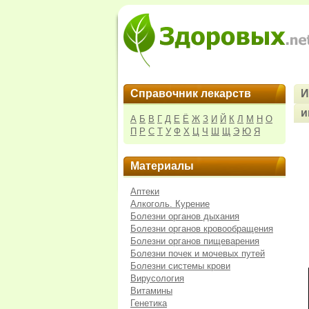
Справочник лекарств
И
и
А
Б
В
Г
Д
Е
Ё
Ж
З
И
Й
К
Л
М
Н
О
П
Р
С
Т
У
Ф
Х
Ц
Ч
Ш
Щ
Э
Ю
Я
Материалы
Аптеки
Алкоголь. Курение
Болезни органов дыхания
Болезни органов кровообращения
Болезни органов пищеварения
Болезни почек и мочевых путей
Болезни системы крови
Вирусология
Витамины
Генетика