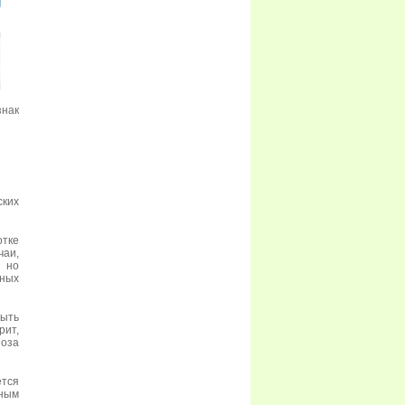
знак
ских
отке
чаи,
, но
нных
ыть
рит,
ноза
тся
ным