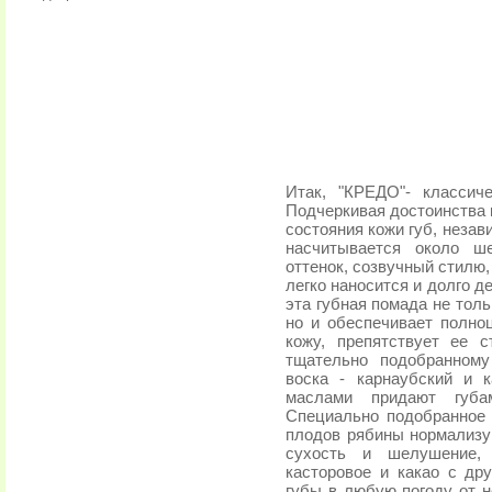
Итак, "КРЕДО"- классич
Подчеркивая достоинства 
состояния кожи губ, незав
насчитывается около ше
оттенок, созвучный стилю,
легко наносится и долго де
эта губная помада не тол
но и обеспечивает полноц
кожу, препятствует ее 
тщательно подобранному
воска - карнаубский и 
маслами придают губа
Специально подобранное 
плодов рябины нормализу
сухость и шелушение, 
касторовое и какао с д
губы в любую погоду от 