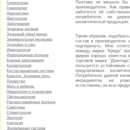
Поэтому не мешало бы 
Гинекология
производителя. Как пра
Гомеопатия
заботятся об собственн
Диагностика
потребителе, не держ
Диетология
косметической продукции.
Заболевания
Здоровое питание
Здоровый образ жизни.
Таким образом, подобрать
Занимательная медицина
состав и производителя, 
Здоровье и секс
подчеркнуть. Мне хочет
Иммунология
помаду марки "Кредо" про
Инфекционные болезни
фирма хорошо известна в 
Кожные заболевания
торговой марки "Дзинтарс
Косметология
пользуется устойчивым с
предлагаемых косметич
Костно-мышечная система
Потребители данной косм
Красота. Здоровое тело.
ингредиентах на упак
Лекарства
естественно, на всю прод
Мать и ребенок.
Неврология и психиатрия
Офтальмология
Распространённые болезни
Симптомы
Стоматология
Урология
Хирургия
Эндокринная система