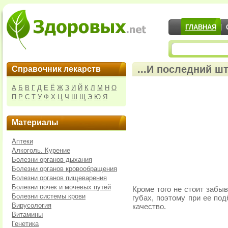
ГЛАВНАЯ
...И последний ш
Справочник лекарств
А
Б
В
Г
Д
Е
Ё
Ж
З
И
Й
К
Л
М
Н
О
П
Р
С
Т
У
Ф
Х
Ц
Ч
Ш
Щ
Э
Ю
Я
Материалы
Аптеки
Алкоголь. Курение
Болезни органов дыхания
Болезни органов кровообращения
Болезни органов пищеварения
Болезни почек и мочевых путей
Кроме того не стоит забыв
Болезни системы крови
губах, поэтому при ее под
Вирусология
качество.
Витамины
Генетика