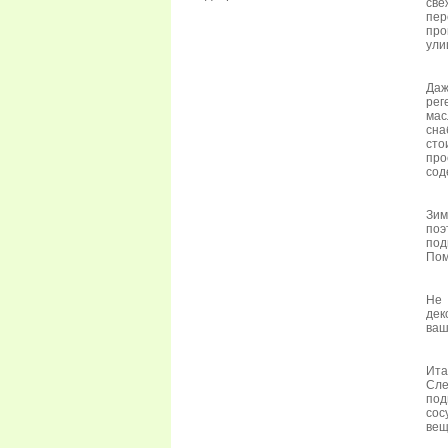
св
пер
про
ули
Даж
рег
мас
сна
сто
про
сод
Зим
поэ
под
Пом
Не 
дек
ваш
Ита
Сл
под
сос
вещ