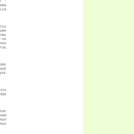
т -
рема
а на
ессы
акже
ожу,
о не
олее
ов,
хим,
аще
уха.
есь
огда
ом.
ики
сных
зных