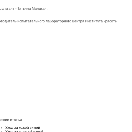
сультант - Татьяна Маяцкая,
оводитель испытательного лабораторного центра Института красоты
ожие статьи
Уход за кожей зимой
Уход за усталой кожей