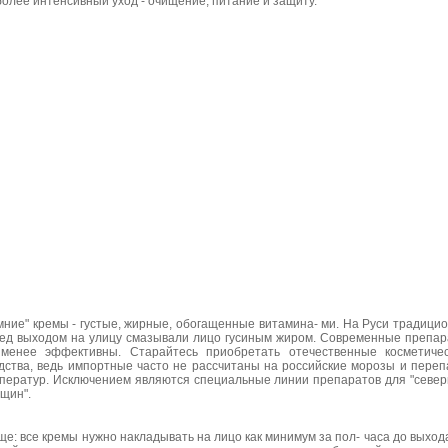
более интенсивный уход - очищение, питание и защиту.
мние" кремы - густые, жирные, обогащенные витамина- ми. На Руси традици
ед выходом на улицу смазывали лицо гусиным жиром. Современные препа
менее эффективны. Старайтесь приобретать отечественные косметиче
дства, ведь импортные часто не рассчитаны на российские морозы и пере
ператур. Исключением являются специальные линии препаратов для "севе
щин".
ще: все кремы нужно накладывать на лицо как минимум за пол- часа до выход