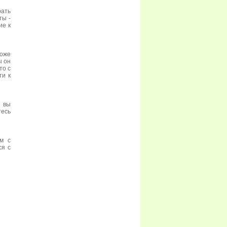
рать
ты -
ие к
коже
ы он
то с
ти к
 вы
тесь
м с
ся с