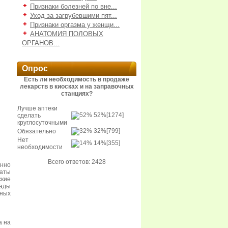
Признаки болезней по вне...
Уход за загрубевшими пят...
Признаки оргазма у женщи...
АНАТОМИЯ ПОЛОВЫХ
ОРГАНОВ...
Опрос
Есть ли необходимость в продаже
лекарств в киосках и на заправочных
станциях?
Лучше аптеки
52%
[1274]
сделать
круглосуточными
32%
[799]
Обязательно
Нет
14%
[355]
необходимости
Всего ответов: 2428
онно
раты
ские
пады
рных
а на