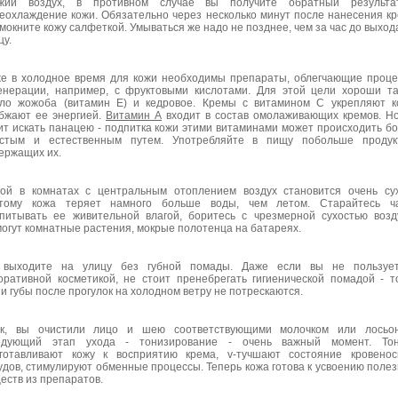
ежий воздух, в противном случае вы получите обратный результа
еохлаждение кожи. Обязательно через несколько минут после нанесения к
мокните кожу салфеткой. Умываться же надо не позднее, чем за час до выход
цу.
е в холодное время для кожи необходимы препараты, облегчающие проц
енерации, например, с фруктовыми кислотами. Для этой цели хороши т
ло жожоба (витамин Е) и кедровое. Кремы с витамином С укрепляют к
бжают ее энергией.
Витамин А
входит в состав омолаживающих кремов. Н
ит искать панацею - подпитка кожи этими витаминами может происходить б
стым и естественным путем. Употребляйте в пищу побольше продукт
ержащих их.
ой в комнатах с центральным отоплением воздух становится очень су
тому кожа теряет намного больше воды, чем летом. Старайтесь ч
питывать ее живительной влагой, боритесь с чрезмерной сухостью возд
огут комнатные растения, мокрые полотенца на батареях.
выходите на улицу без губной помады. Даже если вы не пользует
оративной косметикой, не стоит пренебрегать гигиенической помадой - т
и губы после прогулок на холодном ветру не потрескаются.
к, вы очистили лицо и шею соответствующими молочком или лосьон
едующий этап ухода - тонизирование - очень важный момент. Тон
готавливают кожу к восприятию крема, v-тучшают состояние кровено
удов, стимулируют обменные процессы. Теперь кожа готова к усвоению поле
еств из препаратов.