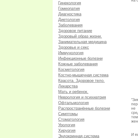
на 
Гинекология
Гомеопатия
Диагностика
Диетология
Заболевания
Здоровое питание
Здоровый образ жизни.
Занимательная медицина
Здоровье и секс
Иммунология
Инфекционные болезни
Кожные заболевания
Косметология
Костно-мышечная система
Красота. Здоровое тело.
Лекарства
Мать и ребенок.
Неврология и психиатрия
"Зи
Офтальмология
пер
Распространённые болезни
не 
сре
Симптомы
тем
Стоматология
жен
Урология
Хирургия
И е
Эндокринная система