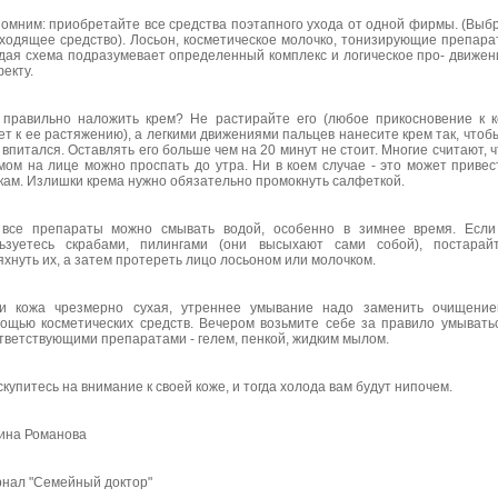
омним: приобретайте все средства поэтапного ухода от одной фирмы. (Выб
ходящее средство). Лосьон, косметическое молочко, тонизирующие препара
дая схема подразумевает определенный комплекс и логическое про- движен
екту.
 правильно наложить крем? Не растирайте его (любое прикосновение к 
ет к ее растяжению), а легкими движениями пальцев нанесите крем так, чтоб
 впитался. Оставлять его больше чем на 20 минут не стоит. Многие считают, ч
мом на лице можно проспать до утра. Ни в коем случае - это может привес
кам. Излишки крема нужно обязательно промокнуть салфеткой.
все препараты можно смывать водой, особенно в зимнее время. Если
ьзуетесь скрабами, пилингами (они высыхают сами собой), постарай
яхнуть их, а затем протереть лицо лосьоном или молочком.
и кожа чрезмерно сухая, утреннее умывание надо заменить очищение
ощью косметических средств. Вечером возьмите себе за правило умывать
тветствующими препаратами - гелем, пенкой, жидким мылом.
скупитесь на внимание к своей коже, и тогда холода вам будут нипочем.
ина Романова
нал "Семейный доктор"