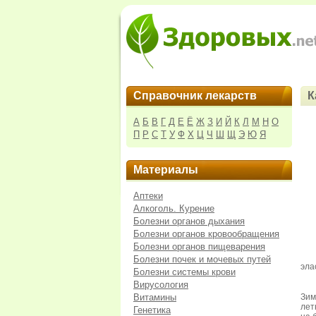
Справочник лекарств
К
А
Б
В
Г
Д
Е
Ё
Ж
З
И
Й
К
Л
М
Н
О
П
Р
С
Т
У
Ф
Х
Ц
Ч
Ш
Щ
Э
Ю
Я
Материалы
Аптеки
Алкоголь. Курение
Болезни органов дыхания
Болезни органов кровообращения
Болезни органов пищеварения
Болезни почек и мочевых путей
эла
Болезни системы крови
Вирусология
Витамины
Зим
лет
Генетика