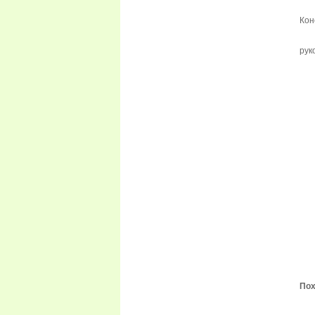
Кон
рук
Пох