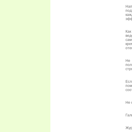
Нап
под
каж
эфф
Как
вед
сам
кре
оте
Не 
пол
стр
Есл
пом
соо
Не 
Гал
Жур