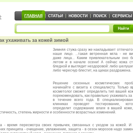
ГЛАВНАЯ
СТАТЬИ
НОВОСТИ
ПОИСК
СЕРВИСЫ
Найти
ак ухаживать за кожей зимой
Зимняя стужа сразу же накладывает отпечато
наше лицо. ...такая ветренная мгла - не в
даже лица... Каким привлекательным оно 
летом и в начале осени! А сейчас кожа с
бледной и выглядит нездоровой: либо шелуши
либо чересчур блестит, на щеках раздражена.
Решение сезонных косметических проб
начинайте с визита к специалисту. Только в
косметолог сможет определить тип вашей ко
порекомендовать, как правильно ухаживать за
в течение всего года. В специализирова
клиниках проводят тестирование, кото
определит содержание влаги в вашей коже
стичность, степень жирности и особенности возрастных изменений.
а - время пересмотра своих привычек, связанных с уходом за кожей. И
них принципа - очищение, увлажнение, защита - в сезон морозов надо заме