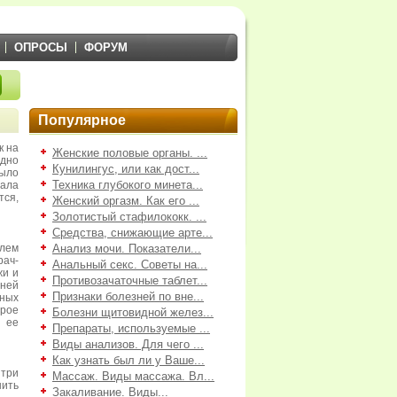
ОПРОСЫ
ФОРУМ
Популярное
к на
Женские половые органы. ...
идно
Кунилингус, или как дост...
было
Техника глубокого минета...
тала
тся,
Женский оргазм. Как его ...
Золотистый стафилококк. ...
Средства, снижающие арте...
лем
Анализ мочи. Показатели...
рач-
Анальный секс. Советы на...
жи и
Противозачаточные таблет...
 ней
Признаки болезней по вне...
нных
рое
Болезни щитовидной желез...
, ее
Препараты, используемые ...
Виды анализов. Для чего ...
Как узнать был ли у Ваше...
 три
Массаж. Виды массажа. Вл...
нить
Закаливание. Виды...