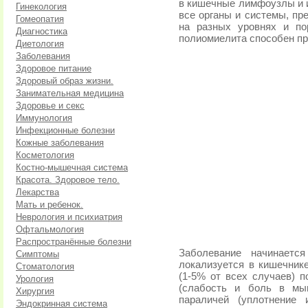
в кишечные лимфоузлы и из
Гинекология
все органы и системы, пр
Гомеопатия
на разных уровнях и по
Диагностика
полиомиелита способен про
Диетология
Заболевания
Здоровое питание
Здоровый образ жизни.
Занимательная медицина
Здоровье и секс
Иммунология
Инфекционные болезни
Кожные заболевания
Косметология
Костно-мышечная система
Красота. Здоровое тело.
Лекарства
Мать и ребенок.
Неврология и психиатрия
Офтальмология
Распространённые болезни
Заболевание начинаетс
Симптомы
локализуется в кишечник
Стоматология
(1-5% от всех случаев) п
Урология
(слабость и боль в мы
Хирургия
параличей (уплотнение
Эндокринная система