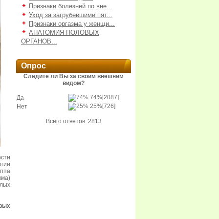
Признаки болезней по вне...
Уход за загрубевшими пят...
Признаки оргазма у женщи...
АНАТОМИЯ ПОЛОВЫХ
ОРГАНОВ...
Опрос
Следите ли Вы за своим внешним
видом?
74%
[2087]
Да
25%
[726]
Нет
Всего ответов: 2813
ости
огии
уппа
има)
елых
вых