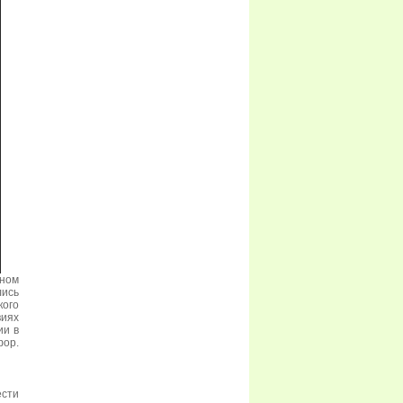
ьном
лись
кого
иях
ии в
фор.
сти