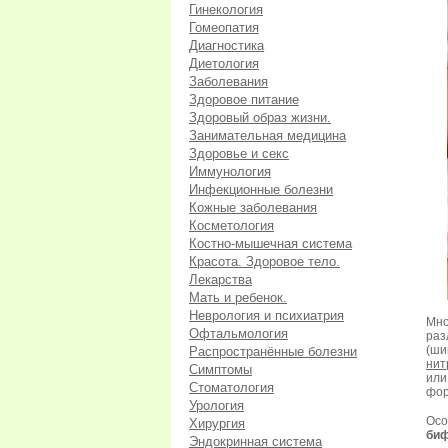
Гинекология
Гомеопатия
Диагностика
Диетология
Заболевания
Здоровое питание
Здоровый образ жизни.
Занимательная медицина
Здоровье и секс
Иммунология
Инфекционные болезни
Кожные заболевания
Косметология
Костно-мышечная система
Красота. Здоровое тело.
Лекарства
Мать и ребенок.
Неврология и психиатрия
Мно
Офтальмология
раз
(ши
Распространённые болезни
нит
Симптомы
ил
Стоматология
фор
Урология
Ос
Хирургия
биф
Эндокринная система