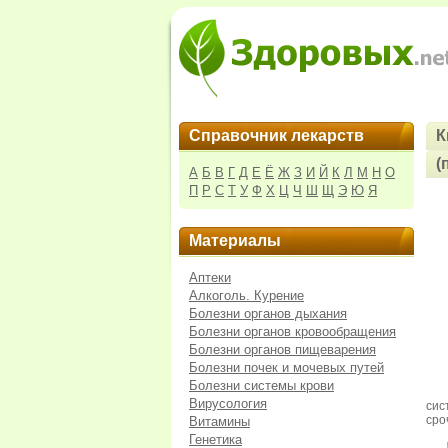
Справочник лекарств
К
(
А
Б
В
Г
Д
Е
Ё
Ж
З
И
Й
К
Л
М
Н
О
П
Р
С
Т
У
Ф
Х
Ц
Ч
Ш
Щ
Э
Ю
Я
Материалы
Аптеки
Алкоголь. Курение
Болезни органов дыхания
Болезни органов кровообращения
Болезни органов пищеварения
Болезни почек и мочевых путей
Болезни системы крови
Вирусология
сис
сро
Витамины
Генетика