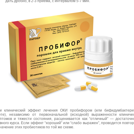
дать дробно, в 2-3 приема, с интервалом 5-7 мин.
и клинический эффект лечения ОКИ пробифором (или бифидумбактери
те), независимо от первоначальной (исходной) выраженности клиниче
птомов и тяжести состояния, расценивается как “отличный” — достаточн
вного курса. Если эффект “хороший” или “слабо выражен”, проводится повто
начение этих пробиотиков по той же схеме.