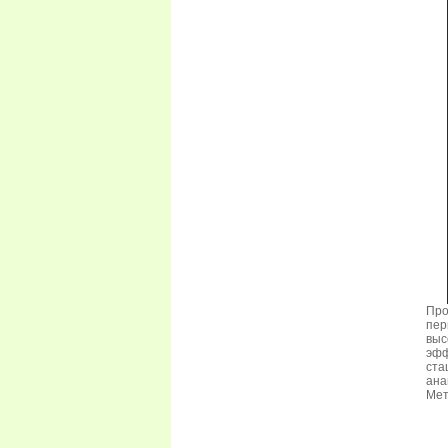
Про
пер
выс
эфф
ста
ана
Мет