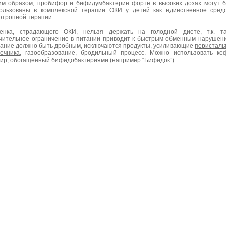
им образом, пробифор и бифидумбактерин форте в высоких дозах могут 
ользованы в комплексной терапии ОКИ у детей как единственное сред
отропной терапии.
енка, страдающего ОКИ, нельзя держать на голодной диете, т.к. та
чительное ограничение в питании приводит к быстрым обменным нарушен
ание должно быть дробным, исключаются продукты, усиливающие
перисталь
ечника
, газообразование, бродильный процесс. Можно использовать ке
ир, обогащенный бифидобактериями (например “Бифидок”).