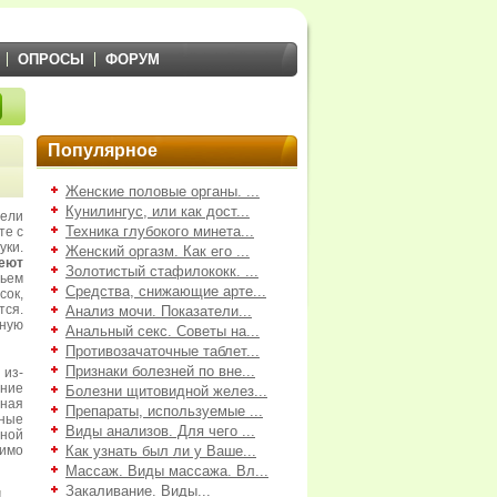
ОПРОСЫ
ФОРУМ
Популярное
Женские половые органы. ...
Кунилингус, или как дост...
ели
Техника глубокого минета...
те с
ки.
Женский оргазм. Как его ...
еют
Золотистый стафилококк. ...
пьем
Средства, снижающие арте...
сок,
ся.
Анализ мочи. Показатели...
еную
Анальный секс. Советы на...
Противозачаточные таблет...
Признаки болезней по вне...
 из-
ание
Болезни щитовидной желез...
чная
Препараты, используемые ...
ные
Виды анализов. Для чего ...
ной
димо
Как узнать был ли у Ваше...
Массаж. Виды массажа. Вл...
Закаливание. Виды...