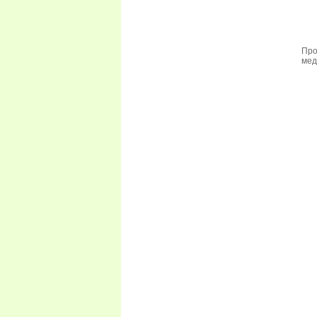
Про
мед