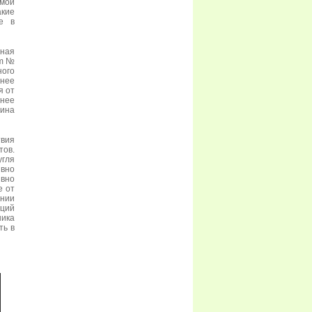
имой
кие
е в
ная
um №
ного
енее
я от
енее
рина
вия
тов.
гля
вно
вно
е от
нии
аций
ика
ть в