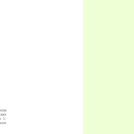
ном
ских
о 1-
рное