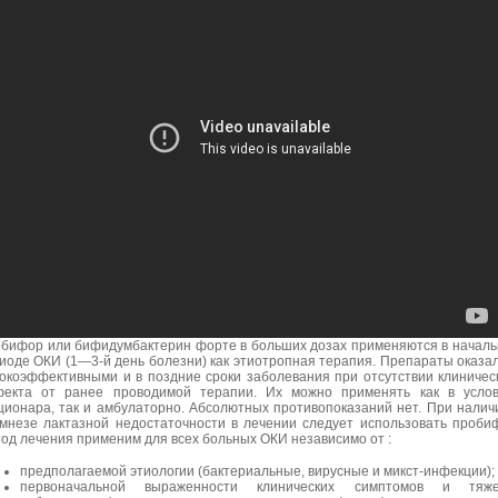
бифор или бифидумбактерин форте в больших дозах применяются в начал
иоде ОКИ (1—3-й день болезни) как этиотропная терапия. Препараты оказа
окоэффективными и в поздние сроки заболевания при отсутствии клиничес
екта от ранее проводимой терапии. Их можно применять как в услов
ционара, так и амбулаторно. Абсолютных противопоказаний нет. При налич
мнезе лактазной недостаточности в лечении следует использовать проби
од лечения применим для всех больных ОКИ независимо от :
предполагаемой этиологии (бактериальные, вирусные и микст-инфекции);
первоначальной выраженности клинических симптомов и тяже