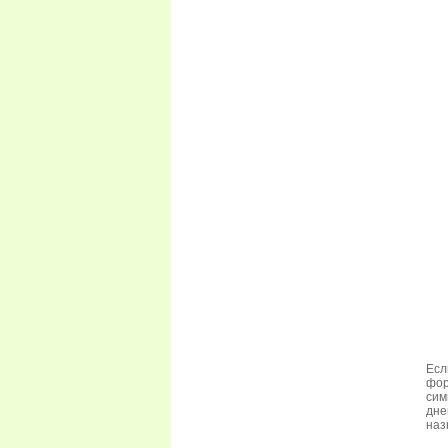
Есл
фор
сим
дне
наз