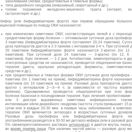
заболевания (легкие, среднетяжелые и тяжелые формы);
типа диарейного синдрома (инвазивный, секреторный и др.);
топики поражения желудочно-кишечного тракта (энтерит, кол
гастроэнтерит и др.).
бифор (или бифидумбактерин форте) при первом обращении больного
ицинской помощью по поводу ОКИ назначается:
при клинических симптомах ОКИ, соответствующих легкой и с переход
среднетяжелую форму болезни — оптимальная суточная доза пробифор
3 пакетика (бифидумбактерина форте составляет 20-24 пакетика). Суто
доза препаратов дается в 2-3 приема с интервалом 3-4 ч. При суточной 
20 пакетиков бифидумбактерин форте назначается 2-кратно (по 12
пакетиков). При суточной дозе 24 пакетика — 3-кратно (по 12, 6
пакетиков). Курс лечения — 1-2 дня. Антибиотики, химиопрепараты и др
этиотропные средства не назначаются, проводится общепринятая бази
терапия (диета, оральная регидратация, ферменты, симптоматиче
средства и др.);
при среднетяжелых и тяжелых формах ОКИ суточная доза пробифора
пакетика (по 1 пакетику на прием), бифидумбактерина форте назначаю
пакетиков (по 10 пакетиков на прием). Разовая доза препаратов даетс
кратно с интервалом 2—3—4 ч. (в зависимости от частоты кормле
ребенка). Одновременно проводится общепринятая при этих фор
болезни базисная и посиндромная терапия. Курс лечения пробиотиками
или 3 дня;при выраженных симптомах инфекционного токсико
интоксикации и/или диарейного синдрома (частота стула превышает 15 р
сутки или в каждые 20-30 мин. в первые часы заболевания) в комплек
терапию ОКИ включается энтеродез в возрастных суточных дозиров
Разовые дозы пробифора или бифидумбактерина форте пе
употреблением разводятся в 30-50 мл детского кефира (или в разовой доз
5% свежеприготовленного раствора
энтеродеза
) и даются внутрь перед
во
время приема пищи
. При наличии частой рвоты — разовую дозу м