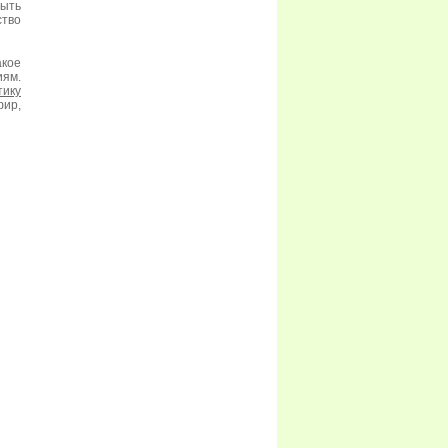
быть
ство
кое
иям.
тику
фир,