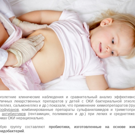
голетние клинические наблюдения и сравнительный анализ эффективн
личных лекарственных препаратов у детей с ОКИ бактериальной этиол
геллез, сальмонеллез и др.) показали, что применение химиопрепаратов (гр
рофуранов
, комбинированные препараты сульфаниламидов и триметопр
и
антибиотиков
(гентамицин, полимиксин и др.) при легких и среднетяж
мах ОКИ нерационально.
обую группу составляют
пробиотики, изготовленные на основе жи
идобактерий
.