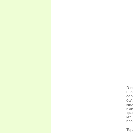
В и
нор
сол
обл
кис
имм
тра
мет
про
Тер