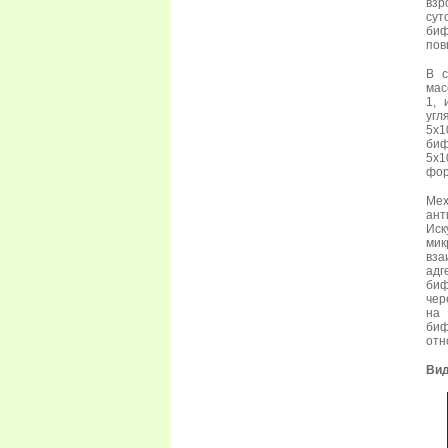
взр
су
биф
пов
В 
мас
1, 
угл
5х1
биф
5х1
фор
Мех
ант
Иск
мик
вз
адг
биф
чер
на
биф
отн
Ви