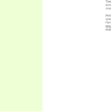
Так
исп
эти
Реб
зна
Пит
киш
кеф