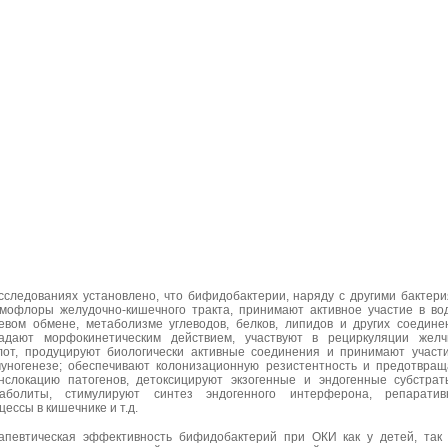
сследованиях установлено, что бифидобактерии, наряду с другими бактер
мофлоры желудочно-кишечного тракта, принимают активное участие в во
евом обмене, метаболизме углеводов, белков, липидов и других соедине
адают морфокинетическим действием, участвуют в рециркуляции желч
лот, продуцируют биологически активные соединения и принимают участ
уногенезе; обеспечивают колонизационную резистентность и предотвра
нслокацию патогенов, детоксицируют экзогенные и эндогенные субстра
аболиты, стимулируют синтез эндогенного интерферона, репаратив
цессы в кишечнике и т.д.
апевтическая эффективность бифидобактерий при ОКИ как у детей, так