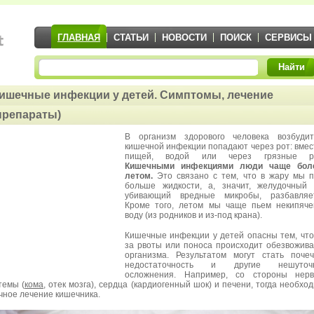
ГЛАВНАЯ
СТАТЬИ
НОВОСТИ
ПОИСК
СЕРВИСЫ
Найти
ишечные инфекции у детей. Симптомы, лечение
препараты)
В организм здорового человека возбудит
кишечной инфекции попадают через рот: вмес
пищей, водой или через грязные ру
Кишечными инфекциями люди чаще бол
летом.
Это связано с тем, что в жару мы 
больше жидкости, а, значит, желудочный 
убивающий вредные микробы, разбавляет
Кроме того, летом мы чаще пьем некипяч
воду (из родников и из-под крана).
Кишечные инфекции у детей опасны тем, что
за рвоты или поноса происходит обезвожив
организма. Результатом могут стать поче
недостаточность и другие нешуточ
осложнения. Например, со стороны нерв
темы (
кома
, отек мозга), сердца (кардиогенный шок) и печени, тогда необхо
чное лечение кишечника.