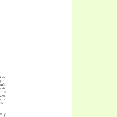
иями
дно-
ний;
ных
ие в
щают
ты и
ные
 и у