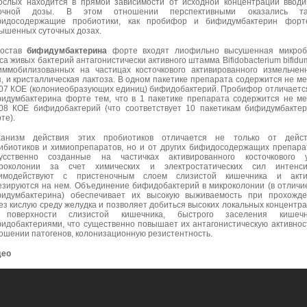
ослых находится в прямой зависимости от исходной концентрации ввод
точной дозы. В этом отношении перспективными оказались та
идосодержащие пробиотики, как пробифор и бифидумбактерин форт
ышенных суточных дозах.
состав
бифидумбактерина
форте входят лиофильно высушенная микроб
са живых бактерий антагонистически активного штамма Bifidobacterium bifid
иммобилизованных на частицах косточкового активированного измельчен
я, и кристаллическая лактоза. В одном пакетике препарата содержится не м
07 КОЕ (колониеобразующих единиц) бифидобактерий. Пробифор отличаетс
идумбактерина форте тем, что в 1 пакетике препарата содержится не м
08 КОЕ бифидобактерий (что соответствует 10 пакетикам бифидумбакте
те).
анизм действия этих пробиотиков отличается не только от дейст
ибиотиков и химиопрепаратов, но и от других бифидосодержащих препара
усственно созданные на частичках активированного косточкового у
роколонии за счет химических и электростатических сил интенси
аимодействуют с пристеночным слоем слизистой кишечника и акти
езируются на нем. Объединение бифидобактерий в микроколонии (в отличи
идумбактерина) обеспечивает их высокую выживаемость при прохожде
ез кислую среду желудка и позволяет добиться высоких локальных концентр
 поверхности слизистой кишечника, быстрого заселения кишечн
идобактериями, что существенно повышает их антагонистическую активнос
ошении патогенов, колонизационную резистентность.
део