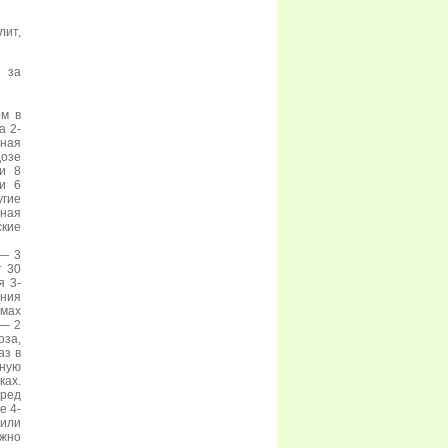
ит,
 за
ом в
а 2-
чная
дозе
 и 8
 и 6
угие
сная
ские
 — 3
т 30
я 3-
ния
мах
 — 2
за,
аз в
сную
ках.
ред
е 4-
 или
ожно