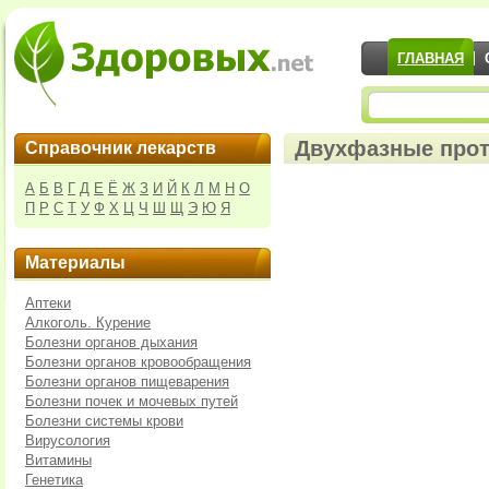
ГЛАВНАЯ
Двухфазные прот
Справочник лекарств
А
Б
В
Г
Д
Е
Ё
Ж
З
И
Й
К
Л
М
Н
О
П
Р
С
Т
У
Ф
Х
Ц
Ч
Ш
Щ
Э
Ю
Я
Материалы
Аптеки
Алкоголь. Курение
Болезни органов дыхания
Болезни органов кровообращения
Болезни органов пищеварения
Болезни почек и мочевых путей
Болезни системы крови
Вирусология
Витамины
Генетика