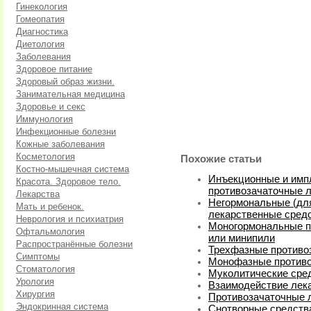
Гинекология
Гомеопатия
Диагностика
Диетология
Заболевания
Здоровое питание
Здоровый образ жизни.
Занимательная медицина
Здоровье и секс
Иммунология
Инфекционные болезни
Кожные заболевания
Косметология
Похожие статьи
Костно-мышечная система
Инъекционные и имп
Красота. Здоровое тело.
противозачаточные 
Лекарства
Негормональные (для
Мать и ребенок.
лекарственные сред
Неврология и психиатрия
Моногормональные п
Офтальмология
или минипили
Распространённые болезни
Трехфазные противо
Симптомы
Монофазные противо
Стоматология
Муколитические сред
Урология
Взаимодействие лек
Хирургия
Противозачаточные 
Эндокринная система
Снотворные средств