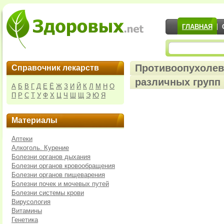
ГЛАВНАЯ
Противоопухолев
Справочник лекарств
различных групп
А
Б
В
Г
Д
Е
Ё
Ж
З
И
Й
К
Л
М
Н
О
П
Р
С
Т
У
Ф
Х
Ц
Ч
Ш
Щ
Э
Ю
Я
Материалы
Аптеки
Алкоголь. Курение
Болезни органов дыхания
Болезни органов кровообращения
Болезни органов пищеварения
Болезни почек и мочевых путей
Болезни системы крови
Вирусология
Витамины
Генетика