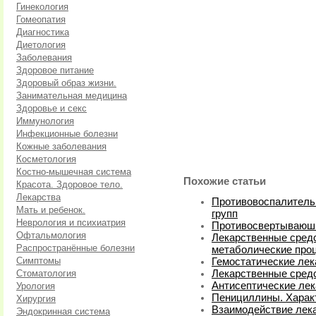
Гинекология
Гомеопатия
Диагностика
Диетология
Заболевания
Здоровое питание
Здоровый образ жизни.
Занимательная медицина
Здоровье и секс
Иммунология
Инфекционные болезни
Кожные заболевания
Косметология
Костно-мышечная система
Похожие статьи
Красота. Здоровое тело.
Лекарства
Противовоспалитель
Мать и ребенок.
групп
Неврология и психиатрия
Противосвертываюши
Офтальмология
Лекарственные сред
Распространённые болезни
метаболические про
Симптомы
Гемостатические лек
Стоматология
Лекарственные средс
Антисептические лек
Урология
Пенициллины. Харак
Хирургия
Взаимодействие лек
Эндокринная система