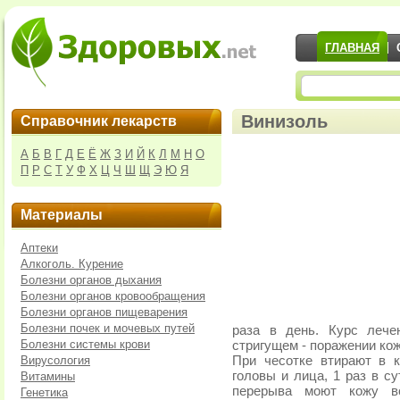
ГЛАВНАЯ
Винизоль
Справочник лекарств
А
Б
В
Г
Д
Е
Ё
Ж
З
И
Й
К
Л
М
Н
О
П
Р
С
Т
У
Ф
Х
Ц
Ч
Ш
Щ
Э
Ю
Я
Материалы
Аптеки
Алкоголь. Курение
Болезни органов дыхания
Болезни органов кровообращения
Болезни органов пищеварения
Болезни почек и мочевых путей
раза в день. Курс лече
Болезни системы крови
стригущем - поражении кож
Вирусология
При чесотке втирают в к
головы и лица, 1 раз в с
Витамины
перерыва моют кожу 
Генетика