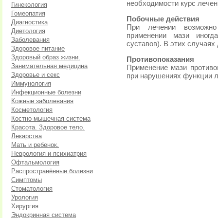
необходимости курс лечен
Гинекология
Гомеопатия
Побочные действия
Диагностика
При лечении возможно
Диетология
применении мази иногда
Заболевания
суставов). В этих случая
Здоровое питание
Здоровый образ жизни.
Противопоказания
Занимательная медицина
Применение мази противоп
Здоровье и секс
при нарушениях функции л
Иммунология
Инфекционные болезни
Кожные заболевания
Косметология
Костно-мышечная система
Красота. Здоровое тело.
Лекарства
Мать и ребенок.
Неврология и психиатрия
Офтальмология
Распространённые болезни
Симптомы
Стоматология
Урология
Хирургия
Эндокринная система