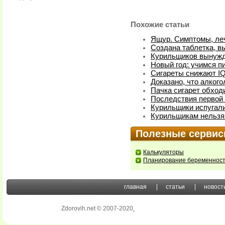
Похожие статьи
Ящур. Симптомы, ле
Создана таблетка, 
Курильщиков вынужд
Новый год: учимся пи
Сигареты снижают I
Доказано, что алког
Пачка сигарет обход
Последствия первой 
Курильщики испугал
Курильщикам нельзя
Полезные серви
Калькуляторы
Планирование беременнос
главная
статьи
новост
Zdorovih.net © 2007-2020
.