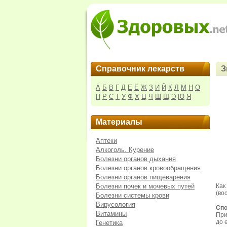
Справочник лекарств
З
А
Б
В
Г
Д
Е
Ё
Ж
З
И
Й
К
Л
М
Н
О
П
Р
С
Т
У
Ф
Х
Ц
Ч
Ш
Щ
Э
Ю
Я
Материалы
Аптеки
Алкоголь. Курение
Болезни органов дыхания
Болезни органов кровообращения
Болезни органов пищеварения
Болезни почек и мочевых путей
Как
(во
Болезни системы крови
Вирусология
Спо
Витамины
При
до 
Генетика