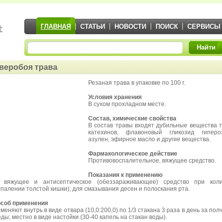
ГЛАВНАЯ
СТАТЬИ
НОВОСТИ
ПОИСК
СЕРВИСЫ
Найти
веробоя трава
Резаная трава в упаковке по 100 г.
Условия хранения
В сухом прохладном месте.
Состав, химические свойства
В состав травы входят дубильные вещества 
катехинов, флавоновый гликозид гипероз
азулен, эфирное масло и другие вещества.
Фармакологическое действие
Противовоспалительное, вяжущее средство.
Показания к применению
 вяжущее и антисептическое (обеззараживающее) средство при коли
спалении толстой кишки); для смазывания десен и полоскания рта.
соб применения
меняют внутрь в виде отвара (10,0:200,0) по 1/3 стакана 3 раза в день за пол
еды; местно в виде настойки (30-40 капель на стакан воды).