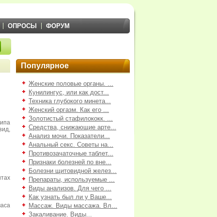
ОПРОСЫ
ФОРУМ
Популярное
Женские половые органы. ...
Кунилингус, или как дост...
Техника глубокого минета...
Женский оргазм. Как его ...
Золотистый стафилококк. ...
типа
Средства, снижающие арте...
ид,
Анализ мочи. Показатели...
Анальный секс. Советы на...
Противозачаточные таблет...
Признаки болезней по вне...
Болезни щитовидной желез...
тах
Препараты, используемые ...
Виды анализов. Для чего ...
Как узнать был ли у Ваше...
часа
Массаж. Виды массажа. Вл...
Закаливание. Виды...