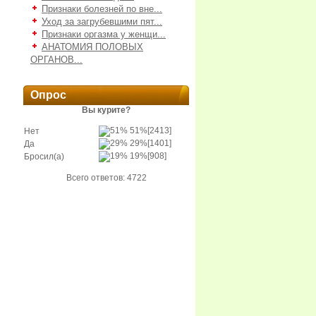
Признаки болезней по вне...
Уход за загрубевшими пят...
Признаки оргазма у женщи...
АНАТОМИЯ ПОЛОВЫХ
ОРГАНОВ...
Опрос
Вы курите?
51%
[2413]
Нет
29%
[1401]
Да
19%
[908]
Бросил(а)
Всего ответов: 4722