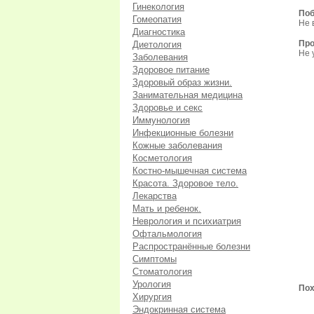
Гинекология
Поб
Гомеопатия
Не 
Диагностика
Про
Диетология
Не 
Заболевания
Здоровое питание
Здоровый образ жизни.
Занимательная медицина
Здоровье и секс
Иммунология
Инфекционные болезни
Кожные заболевания
Косметология
Костно-мышечная система
Красота. Здоровое тело.
Лекарства
Мать и ребенок.
Неврология и психиатрия
Офтальмология
Распространённые болезни
Симптомы
Стоматология
Урология
Пох
Хирургия
Эндокринная система