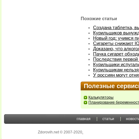
Похожие статьи
Создана таблетка, 
Курильщиков вынужд
Новый год: учимся пи
Сигареты снижают I
Доказано, что алког
Пачка сигарет обход
Последствия первой 
Курильщики испугал
Курильщикам нельзя
У россиян могут отн
Полезные серви
Калькуляторы
Планирование беременнос
главная
статьи
новост
Zdorovih.net © 2007-2020
.