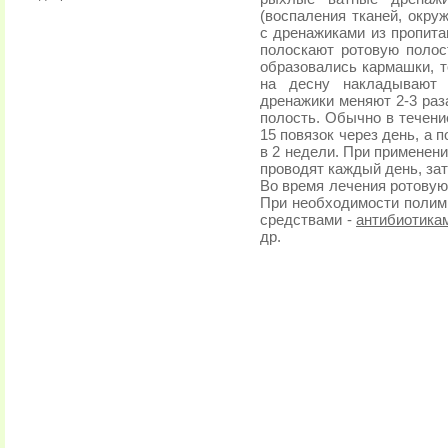
(воспаления тканей, окру
с дренажиками из пропит
полоскают ротовую полост
образовались кармашки, т
на десну накладывают 
дренажики меняют 2-3 раз
полость. Обычно в течени
15 повязок через день, а 
в 2 недели. При применен
проводят каждый день, зат
Во время лечения ротовую
При необходимости полим
средствами -
антибиотика
др.