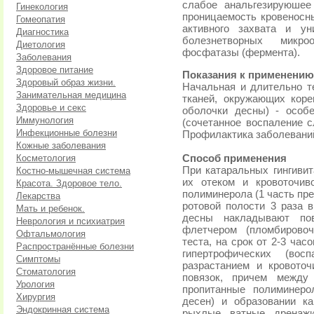
слабое анальгезируюшее
Гинекология
проницаемость кровеносн
Гомеопатия
активного захвата и ун
Диагностика
болезнетворных микро
Диетология
фосфатазы (фермента).
Заболевания
Здоровое питание
Показания к применению
Здоровый образ жизни.
Начальная и длительно т
Занимательная медицина
тканей, окружающих корен
Здоровье и секс
оболочки десны) - особе
Иммунология
(сочетанное воспаление с
Инфекционные болезни
Профилактика заболевани
Кожные заболевания
Косметология
Способ применения
При катаральных гингиви
Костно-мышечная система
их отеком и кровоточив
Красота. Здоровое тело.
полиминерола (1 часть пре
Лекарства
ротовой полости 3 раза 
Мать и ребенок.
десны накладывают пов
Неврология и психиатрия
флетчером (пломбировоч
Офтальмология
теста, на срок от 2-3 час
Распространённые болезни
гипертрофических (вос
Симптомы
разрастанием и кровото
Стоматология
повязок, причем между
Урология
пропитанные полиминеро
Хирургия
десен) и образовании к
Эндокринная система
рыхлые ватные дренажи