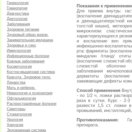
Гинекология
Показания к применению
Гомеопатия
Для приема внутрь: гас
Диагностика
(воспаление двенадцатипе
Диетология
и двенадцатиперстной ки
Заболевания
толстой кишки), метеориз
Здоровое питание
микроклизм: спастическ
Здоровый образ жизни.
характеризующееся резким
Занимательная медицина
и воспаление вен прям
Здоровье и секс
инфеюшонно-воспалитель
Иммунология
рта: фарингиты (воспален
Инфекционные болезни
миндалин /гланд/ отит
(воспаление слизистой об
Кожные заболевания
слизистой оболочки д
Косметология
заболевания мочеполово
Костно-мышечная система
дерматиты (воспаление
Красота. Здоровое тело.
заживающие дефекты кожи
Лекарства
Мать и ребенок.
Способ применения
Внут
Неврология и психиатрия
- по 1/2 ч. ложки раствор
Офтальмология
раза в сутки. Курс - 2-3
Распространённые болезни
развести 1,5 ст. ложки 
Симптомы
промываний, инстилляций,
Стоматология
Урология
Противопоказания
: Гип
Хирургия
препарата.
Эндокринная система