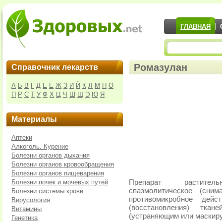
ГЛАВНАЯ
Ромазулан
Справочник лекарств
А
Б
В
Г
Д
Е
Ё
Ж
З
И
Й
К
Л
М
Н
О
П
Р
С
Т
У
Ф
Х
Ц
Ч
Ш
Щ
Э
Ю
Я
Материалы
Аптеки
Алкоголь. Курение
Болезни органов дыхания
Болезни органов кровообращения
Болезни органов пищеварения
Болезни почек и мочевых путей
Препарат растител
спазмолитическое (сним
Болезни системы крови
противомикробное дейс
Вирусология
(восстановления) тка
Витамины
(устраняющим или маскир
Генетика