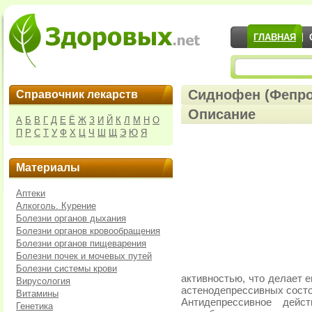
ГЛАВНАЯ
Сиднофен (Фепро
Справочник лекарств
Описание
А
Б
В
Г
Д
Е
Ё
Ж
З
И
Й
К
Л
М
Н
О
П
Р
С
Т
У
Ф
Х
Ц
Ч
Ш
Щ
Э
Ю
Я
Материалы
Аптеки
Алкоголь. Курение
Болезни органов дыхания
Болезни органов кровообращения
Болезни органов пищеварения
Болезни почек и мочевых путей
Болезни системы крови
активностью, что делает 
Вирусология
астенодепрессивных состо
Витамины
Антидепрессивное дейс
Генетика