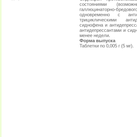
состояниями (возмож
галлюцинаторно-бредовог
одновременно с анти
трициклическими ант
сиднофена и антидепресса
антидепрессантами и сид
менее недели.
Форма выпуска
Таблетки по 0,005 г (5 мг).