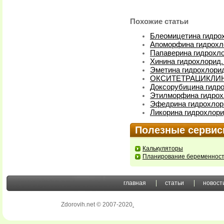
Похожие статьи
Блеомицетина гидрох
Апоморфина гидрохл
Папаверина гидрохло
Хинина гидрохлорид.
Эметина гидрохлорид
ОКСИТЕТРАЦИКЛИН
Доксорубицина гидро
Этилморфина гидрох
Эфедрина гидрохлори
Ликорина гидрохлори
Полезные серви
Калькуляторы
Планирование беременнос
главная
статьи
новост
Zdorovih.net © 2007-2020
.