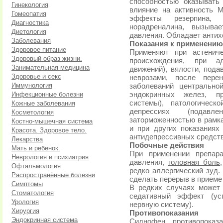
способностью оказывать
Гинекология
влияние на активность 
Гомеопатия
эффекты резерпина, 
Диагностика
норадреналина, вызыва
Диетология
давления. Обладает антих
Заболевания
Показания к применению
Здоровое питание
Применяют при астениче
Здоровый образ жизни.
происхождения, при а
Занимательная медицина
движений), вялости, пода
Здоровье и секс
неврозами, после пере
Иммунология
заболеваний центрально
Инфекционные болезни
эндокринных желез, пр
системы), патологическ
Кожные заболевания
депрессиях (подавл
Косметология
заторможенностью в рамка
Костно-мышечная система
и при других показаниях
Красота. Здоровое тело.
антидепрессивных средств
Лекарства
Побочные действия
Мать и ребенок.
При применении препар
Неврология и психиатрия
давления,
головная боль
Офтальмология
редко аллергический зуд.
Распространённые болезни
сделать перерыв в приеме
Симптомы
В редких случаях может 
Стоматология
седативный эффект (ус
Урология
нервную систему).
Хирургия
Противопоказания
Эндокринная система
Сиднофен противопоказ