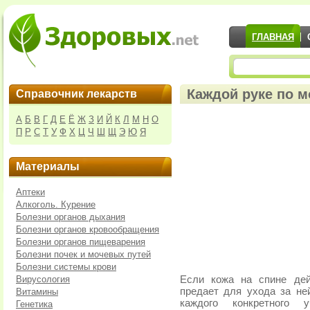
ГЛАВНАЯ
Каждой руке по м
Справочник лекарств
А
Б
В
Г
Д
Е
Ё
Ж
З
И
Й
К
Л
М
Н
О
П
Р
С
Т
У
Ф
Х
Ц
Ч
Ш
Щ
Э
Ю
Я
Материалы
Аптеки
Алкоголь. Курение
Болезни органов дыхания
Болезни органов кровообращения
Болезни органов пищеварения
Болезни почек и мочевых путей
Болезни системы крови
Вирусология
Если кожа на спине дей
предает для ухода за н
Витамины
каждого конкретного 
Генетика