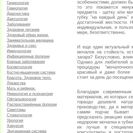
особенностями, должен бы
Гинекология
то это покажется нену
Гомеопатия
предмета - щетку или мо
Диагностика
губку "на каждый день"
Диетология
достаточной жесткости. 
Заболевания
индивидуальная, и пользо
Здоровое питание
мере, безответственно.
Здоровый образ жизни.
Занимательная медицина
Здоровье и секс
И еще один актуальный м
Иммунология
мочалок на стойкость ос
Инфекционные болезни
загара? Безусловно, влия
Кожные заболевания
Однако для любителей за
Косметология
процедуры "мочалочног
красивый и даже более с
Костно-мышечная система
стоит за день до посещени
Красота. Здоровое тело.
Лекарства
Мать и ребенок.
Благодаря современным
Неврология и психиатрия
материалов, из которых с
Офтальмология
гораздо дешевле нату
Распространённые болезни
производстве, да и мате
Симптомы
самим подчас бывает 
Стоматология
предсказать реакцию кожи
Урология
недорогие мочалки и губки
Хирургия
их лучше в специализ
Эндокринная система
консультанты и достато