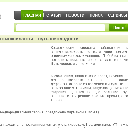
ГЛАВНАЯ
СТАТЬИ
НОВОСТИ
ПОИСК
СЕРВИСЫ
Найти
нтиоксиданты – путь к молодости
Косметические средства, обещающие к
вечную молодость, во всем мире пользую
огромным успехом у женщины. Любой из нас г
потратить немалые средства для того, ч
быть молодым и цветущим.
К сожалению, наша кожа стареет, начиная с 
летнего возраста. Старение - накопле
дефектов, которые со временем выводят из с
весь организм. Причины, запускающие механ
старения, делятся на две большие груп
внешние и внутренние. Сколько причин, сто
теорий.
боднорадикальная теория (предложена Харманом в 1954 г.)
а находится в постоянном контакте с кислородом. Под действием УФ - луч