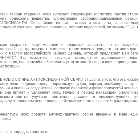
этой теории старения кожи вытекает следующее: косметика против стар
жна содержать вещества, блокирующие свободно-радикальные реакци
ИОКСИДАНТЫ. Сильнейшие из них - масла и экстракты, извлекаемые
оградных косточек, ростков пшеницы, морских водорослей, витамины "Е, А, 
ьше сохранить кожу молодой и здоровой, защитить ее от воздейст
ужающей среды поможет комплекс косметических средств антиоксидан
ии с маслом австралийского чайного дерева, который предлагает Вам сег
ИНТАРС". Эта косметика - результат многолетних исследований опыт
метологов, она способна обеспечить уход за кожей лица и шеи с принципиа
ых позиций.
ВНОЕ ОТЛИЧИЕ АНТИОКСИДАНТНОЙ СЕРИИ от других в том, что эта косме
глосуточно защищает кожу - нормальную, сухую, жирную, комбинированную 
рения и внешних воздействий, согласно биоритмам физиологической активно
м она питает и увлажняет кожу. Ночью, в период наивысшей биологиче
ивности клетки, улучшает клеточное дыхание и микроциркуляцию кро
мулирует процессы регенерации, нейтрализует токсины и свободные радика
ецептуры всех средств антиоксидантной серии введены в виде един
плекса:
асло виноградных косточек