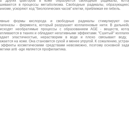
да других факторов в коже образуются свободные радикалы, кото
шиваются в процессы метаболизма. Свободные радикалы, образующиес
анизме, ускоряют ход "биологических часов" клетки, приближая ее гибель.
тивные формы кислорода и свободные радикалы стимулируют син
лагеназы - фермента, который разрушает коллагеновые нити. В дальне
исходят необратимые процессы с образованием AGE - веществ, кото
апливаются в тканях и обладают негативными эффектами. "Сшитый" коллаге
адает эластичностью, нерастворим в воде и плохо связывает воду, 
ажается на коже. Она становится сухой и менее упругой. К сожалению, устра
 эффекты косметическими средствами невозможно, поэтому основной зад
метики anti -age является профилактика.