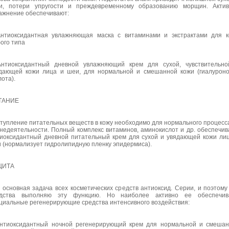
и, потери упругости и преждевременному образованию морщин. Актив
ажнение обеспечивают:
нтиоксидантная увлажняющая маска с витаминами и экстрактами для 
ого типа
нтиоксидантный дневной увлажняющий крем для сухой, чувствительно
дающей кожи лица и шеи, для нормальной и смешанной кожи (гиалурон
лота).
ТАНИЕ
тупление питательных веществ в кожу необходимо для нормального процесс
недеятельности. Полный комплекс витаминов, аминокислот и др. обеспечив
иоксидантный дневной питательный крем для сухой и увядающей кожи ли
 (нормализует гидролипидную пленку эпидермиса).
ЩИТА
 основная задача всех косметических средств антиоксид. Серии, и поэтому
едства выполняю эту функцию. Но наиболее активно ее обеспечив
циальные регенерирующие средства интенсивного воздействия:
нтиоксидантный ночной регенерирующий крем для нормальной и смеша