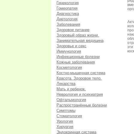
ря
Гинекология
вме
Гомеопатия
орг
Диагностика
Диетология
Ак
Заболевания
кол
Здоровое питание
про
нак
Здоровый образ жизни.
обл
Занимательная медицина
отр
Здоровье и секс
эти
Иммунология
кос
Инфекционные болезни
Кожные заболевания
Косметология
Костно-мышечная система
Красота. Здоровое тело.
Лекарства
Мать и ребенок.
Неврология и психиатрия
Офтальмология
Распространённые болезни
Симптомы
Стоматология
Урология
Хирургия
Эндокринная система