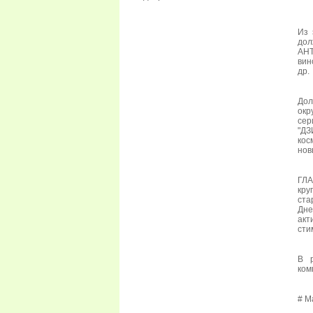
Из 
дол
АНТ
вин
др.
Дол
окр
сер
"ДЗ
кос
нов
ГЛА
кру
ста
Дне
акт
сти
В р
ком
# М