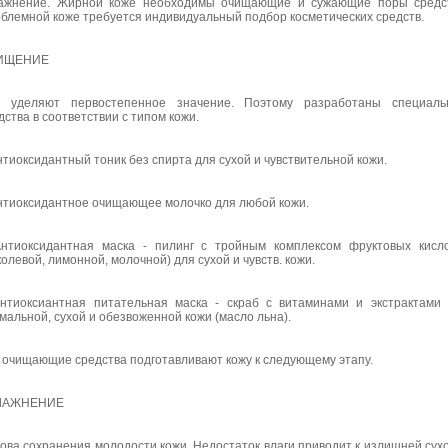
ажнение. Жирной коже необходимы очищающие и сужающие поры средст
блемной коже требуется индивидуальный подбор косметических средств.
ИЩЕНИЕ
 уделяют первостепенное значение. Поэтому разработаны специаль
дства в соответствии с типом кожи.
нтиоксидантный тоник без спирта для сухой и чувствительной кожи.
нтиоксидантное очищающее молочко для любой кожи.
нтиоксидантная маска - пилинг с тройным комплексом фруктовых кисл
колевой, лимонной, молочной) для сухой и чувств. кожи.
нтиоксиантная питательная маска - скраб с витаминами и экстрактами
мальной, сухой и обезвоженной кожи (масло льна).
 очищающие средства подготавливают кожу к следующему этапу.
ЛАЖНЕНИЕ
ова сохранения молодости кожи. Недостаток влаги приводит к излишней сух