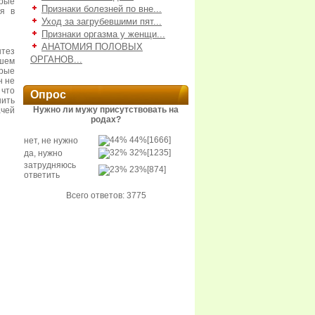
рые
Признаки болезней по вне...
я в
Уход за загрубевшими пят...
Признаки оргазма у женщи...
АНАТОМИЯ ПОЛОВЫХ
тез
ОРГАНОВ...
йшем
рые
н не
что
Опрос
нить
Нужно ли мужу присутствовать на
ачей
родах?
44%
[1666]
нет, не нужно
32%
[1235]
да, нужно
затрудняюсь
23%
[874]
ответить
Всего ответов: 3775