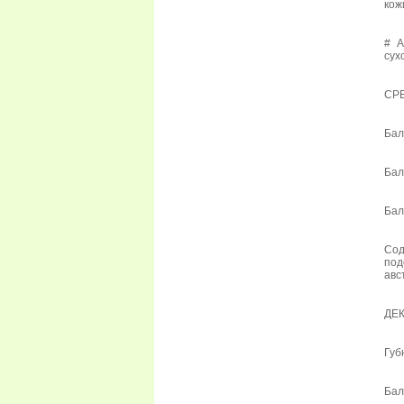
кож
# А
сух
СРЕ
Бал
Бал
Бал
Сод
под
авс
ДЕ
Губ
Бал