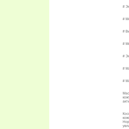
# Э
# М
# В
# М
# Э
# М
# М
Мас
кож
акт
Кос
кож
Нор
увл