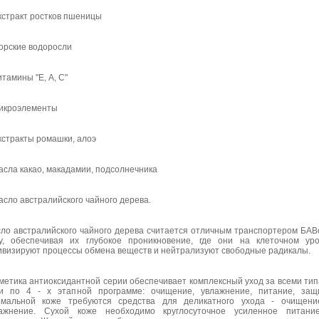
кстракт ростков пшеницы
орские водоросли
итамины "Е, А, С"
икроэлементы
кстракты ромашки, алоэ
асла какао, макадамии, подсолнечника
асло австралийского чайного дерева.
ло австралийского чайного дерева считается отличным транспортером БАВ
у, обеспечивая их глубокое проникновение, где они на клеточном ур
ивизируют процессы обмена веществ и нейтрализуют свободные радикалы.
метика антиоксидантной серии обеспечивает комплексный уход за всеми ти
и по 4 - х этапной программе: очищение, увлажнение, питание, защ
мальной коже требуются средства для деликатного ухода - очищени
ажнение. Сухой коже необходимо круглосуточное усиленное питани