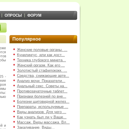
ОПРОСЫ
ФОРУМ
Популярное
оже
Женские половые органы. ...
тся
Кунилингус, или как дост...
отов
Техника глубокого минета...
тобы
Женский оргазм. Как его ...
Золотистый стафилококк. ...
Средства, снижающие арте...
25 -
ние
Анализ мочи. Показатели...
троя
Анальный секс. Советы на...
измы
Противозачаточные таблет...
пы:
Признаки болезней по вне...
лько
Болезни щитовидной желез...
Препараты, используемые ...
Виды анализов. Для чего ...
Как узнать был ли у Ваше...
Массаж. Виды массажа. Вл...
ей и
Закаливание. Виды...