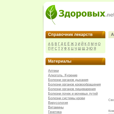
Справочник лекарств
А
А
Б
В
Г
Д
Е
Ё
Ж
З
И
Й
К
Л
М
Н
О
П
Р
С
Т
У
Ф
Х
Ц
Ч
Ш
Щ
Э
Ю
Я
Материалы
Аптеки
Алкоголь. Курение
Болезни органов дыхания
Болезни органов кровообращения
Болезни органов пищеварения
Болезни почек и мочевых путей
Болезни системы крови
Сво
Вирусология
Витамины
Кож
Генетика