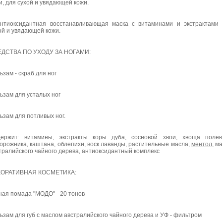
и, для сухой и увядающей кожи.
нтиоксидантная восстанавливающая маска с витаминами и экстрактами
ой и увядающей кожи.
ДСТВА ПО УХОДУ ЗА НОГАМИ:
ьзам - скраб для ног
ьзам для усталых ног
ьзам для потливых ног.
ержит: витамины, экстракты коры дуба, сосновой хвои, хвоща полев
орожника, каштана, облепихи, воск лаванды, растительные масла,
ментол
, м
тралийского чайного дерева, антиоксидантный комплекс
КОРАТИВНАЯ КОСМЕТИКА:
ная помада "МОДО" - 20 тонов
ьзам для губ с маслом австралийского чайного дерева и УФ - фильтром