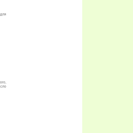
 для
ого,
асло