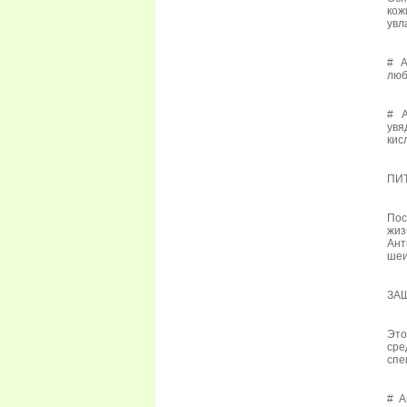
кож
увл
# А
люб
# А
увя
кис
ПИ
Пос
жиз
Ант
шеи
ЗА
Это
ср
спе
# А