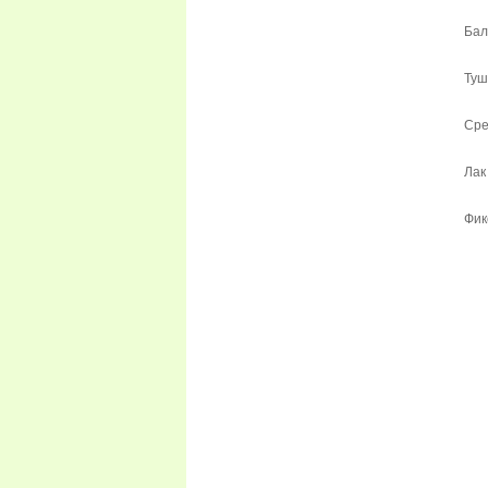
Бал
Туш
Сре
Лак
Фик