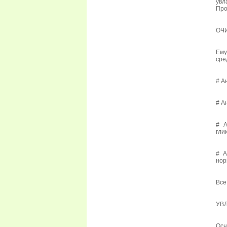
увл
Про
ОЧ
Ему
сре
# А
# А
# А
гли
# А
нор
Все
УВ
Осн