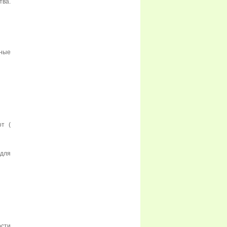
ва.
ные
от (
 для
ости