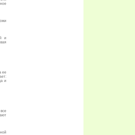
ное
кожи
й и
овая
а ее
ает:
ца и
 все
ают
нной