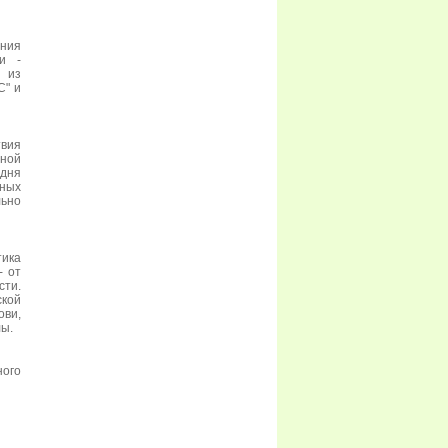
ения
и -
 из
С" и
вия
тной
одня
ных
льно
тика
- от
сти.
ской
ви,
лы.
ого