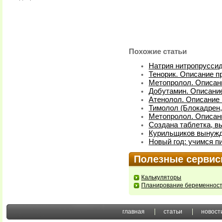
Похожие статьи
Натрия нитропруссид
Тенорик. Описание п
Метопролол. Описани
Добутамин. Описание
Атенолол. Описание 
Тимолол (Блокадрен,
Метопролол. Описан
Создана таблетка, 
Курильщиков вынужд
Новый год: учимся пи
Полезные серви
Калькуляторы
Планирование беременнос
главная
статьи
новост