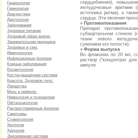
сердцебиения), повышени
Гинекология
желудочковые аритмии 
Гомеопатия
источника ритма), а такж
Диагностика
сердца. Эти явления прох
Диетология
»
Противопоказания
Заболевания
Препарат противопоказа
Здоровое питание
субаортальном стенозе 
Здоровый образ жизни.
ткани левого желудочк
Занимательная медицина
сужением его полости).
Здоровье и секс
»
Форма выпуска
Иммунология
Во флаконах по 20 мл, со
Инфекционные болезни
раствор (“концентрат для
Кожные заболевания
ампуле
Косметология
Костно-мышечная система
Красота. Здоровое тело.
Лекарства
Мать и ребенок.
Неврология и психиатрия
Офтальмология
Распространённые болезни
Симптомы
Стоматология
Урология
Хирургия
Эндокринная система