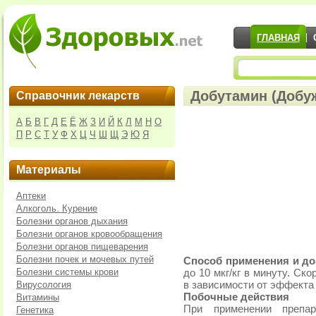
ГЛАВНАЯ
Добутамин (Добуж
Справочник лекарств
А
Б
В
Г
Д
Е
Ё
Ж
З
И
Й
К
Л
М
Н
О
П
Р
С
Т
У
Ф
Х
Ц
Ч
Ш
Щ
Э
Ю
Я
Материалы
Аптеки
Алкоголь. Курение
Болезни органов дыхания
Болезни органов кровообращения
Болезни органов пищеварения
Болезни почек и мочевых путей
Способ применения и до
Болезни системы крови
до 10 мкг/кг в минуту. Ск
Вирусология
в зависимости от эффекта
Побочные действия
Витамины
При применении преп
Генетика