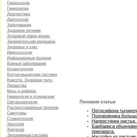
Гинекология
Гомеопатия
Диагностика
Диетология
Заболевания
Здоровое питание
Здоровый образ жизни.
Занимательная медицина
Здоровье и секс
Иммунология
Инфекционные болезни
Кожные заболевания
Косметология
Костно-мышечная система
Красота. Здоровое тело.
Лекарства
Мать и ребенок.
Неврология и психиатрия
Похожие статьи
Офтальмология
Распространённые болезни
Ортосифона тычиночн
Симптомы
Подорожника большог
Стоматология
Наперстянки листья.
Урология
Барбариса обыкновен
Хирургия
препарата.
Эндокринная система
Настойка из листьев