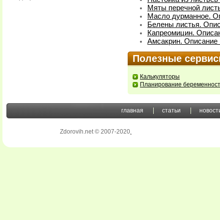
Мяты перечной листь
Масло дурманное. Оп
Белены листья. Опис
Капреомицин. Описан
Амсакрин. Описание 
Полезные серви
Калькуляторы
Планирование беременнос
главная
статьи
новост
Zdorovih.net © 2007-2020
.