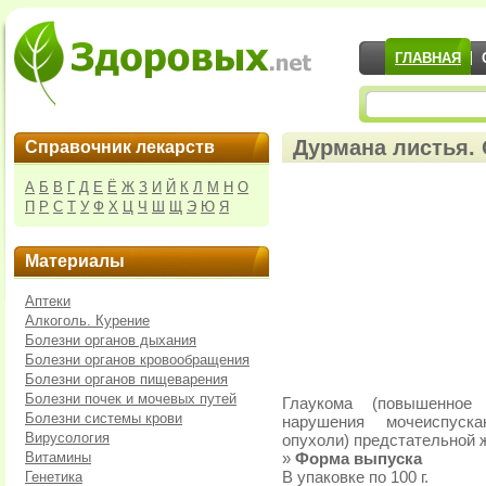
ГЛАВНАЯ
Дурмана листья. 
Справочник лекарств
А
Б
В
Г
Д
Е
Ё
Ж
З
И
Й
К
Л
М
Н
О
П
Р
С
Т
У
Ф
Х
Ц
Ч
Ш
Щ
Э
Ю
Я
Материалы
Аптеки
Алкоголь. Курение
Болезни органов дыхания
Болезни органов кровообращения
Болезни органов пищеварения
Болезни почек и мочевых путей
Глаукома (повышенное 
Болезни системы крови
нарушения мочеиспуска
Вирусология
опухоли) предстательной 
Витамины
»
Форма выпуска
Генетика
В упаковке по 100 г.