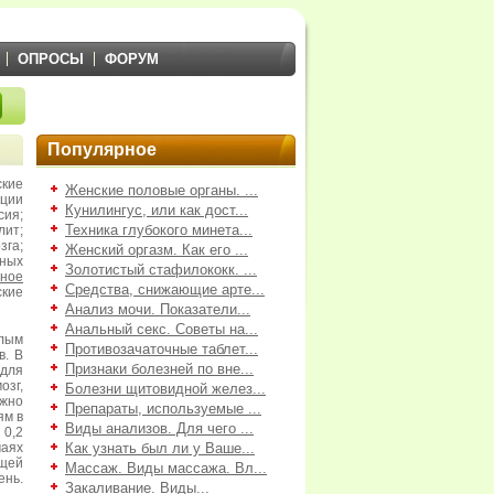
ОПРОСЫ
ФОРУМ
Популярное
кие
Женские половые органы. ...
кции
Кунилингус, или как дост...
сия;
Техника глубокого минета...
ит;
га;
Женский оргазм. Как его ...
ных
Золотистый стафилококк. ...
зное
Средства, снижающие арте...
ские
Анализ мочи. Показатели...
Анальный секс. Советы на...
лым
Противозачаточные таблет...
в. В
Признаки болезней по вне...
 для
озг,
Болезни щитовидной желез...
жно
Препараты, используемые ...
ям в
Виды анализов. Для чего ...
 0,2
чаях
Как узнать был ли у Ваше...
ющей
Массаж. Виды массажа. Вл...
ень.
Закаливание. Виды...