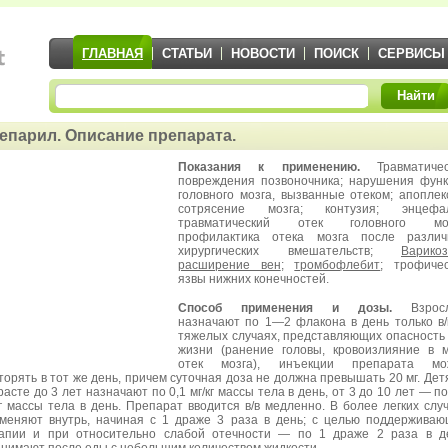
ГЛАВНАЯ
СТАТЬИ
НОВОСТИ
ПОИСК
СЕРВИСЫ
Найти
епарил. Описание препарата.
Показания к применению.
Травматичес
повреждения позвоночника; нарушения фун
головного мозга, вызванные отеком; апоплек
сотрясение мозга; контузия; энцефал
травматический отек головного моз
профилактика отека мозга после различ
хирургических вмешательств;
Варико
расширение вен
;
тромбофлебит
; трофиче
язвы нижних конечностей.
Способ применения и дозы.
Взрос
назначают по 1—2 флакона в день только в/
тяжелых случаях, представляющих опасность
жизни (ранение головы, кровоизлияние в м
отек мозга), инъекции препарата мо
торять в тот же день, причем суточная доза не должна превышать 20 мг. Дет
расте до 3 лет назначают по 0,1 мг/кг массы тела в день, от 3 до 10 лет — по
кг массы тела в день. Препарат вводится в/в медленно. В более легких слу
меняют внутрь, начиная с 1 драже 3 раза в день; с целью поддержива
апии и при относительно слабой отечности — по 1 драже 2 раза в д