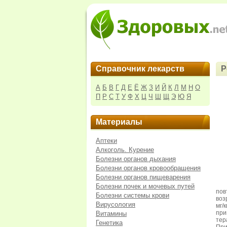
Справочник лекарств
Р
А
Б
В
Г
Д
Е
Ё
Ж
З
И
Й
К
Л
М
Н
О
П
Р
С
Т
У
Ф
Х
Ц
Ч
Ш
Щ
Э
Ю
Я
Материалы
Аптеки
Алкоголь. Курение
Болезни органов дыхания
Болезни органов кровообращения
Болезни органов пищеварения
Болезни почек и мочевых путей
пов
Болезни системы крови
воз
Вирусология
мг/
при
Витамины
тер
Генетика