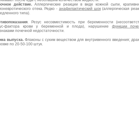
нимают после еды с небольшим количеством жидкости.
очное действие.
Аллергические реакции в виде кожной сыпи, крапивн
ионевротического отека. Редко -
анафилактический шок
(аллергическая реа
едленного типа).
тивопоказания
. Резус несовместимость при беременности (несоответс
зус-фактора крови у беременной и плода), нарушение
функции поче
знаками почечной недостаточности.
ма выпуска.
Флаконы с сухим веществом для внутривенного введения; дра
ковке по 20-50-100 штук.