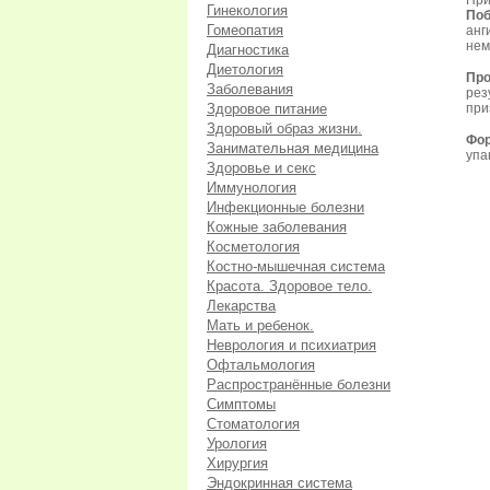
При
Гинекология
Поб
Гомеопатия
анг
нем
Диагностика
Диетология
Про
Заболевания
ре
Здоровое питание
при
Здоровый образ жизни.
Фор
Занимательная медицина
упа
Здоровье и секс
Иммунология
Инфекционные болезни
Кожные заболевания
Косметология
Костно-мышечная система
Красота. Здоровое тело.
Лекарства
Мать и ребенок.
Неврология и психиатрия
Офтальмология
Распространённые болезни
Симптомы
Стоматология
Урология
Хирургия
Эндокринная система