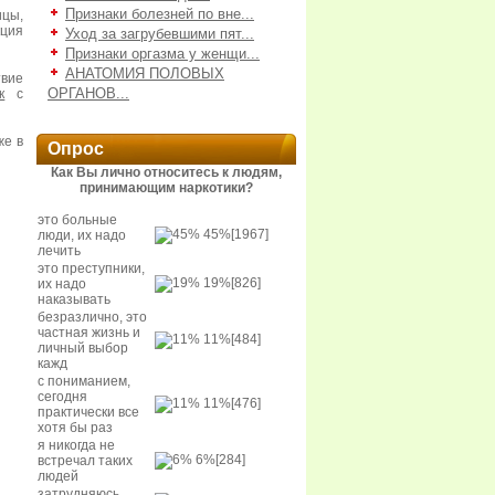
Признаки болезней по вне...
ицы,
кция
Уход за загрубевшими пят...
Признаки оргазма у женщи...
АНАТОМИЯ ПОЛОВЫХ
твие
ОРГАНОВ...
к
с
же в
Опрос
Как Вы лично относитесь к людям,
принимающим наркотики?
это больные
45%
[1967]
люди, их надо
лечить
это преступники,
19%
[826]
их надо
наказывать
безразлично, это
частная жизнь и
11%
[484]
личный выбор
кажд
с пониманием,
сегодня
11%
[476]
практически все
хотя бы раз
я никогда не
6%
[284]
встречал таких
людей
затрудняюсь