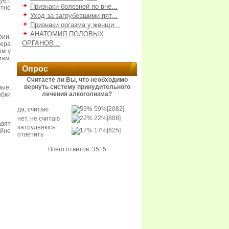
ует,
Признаки болезней по вне...
отно
Уход за загрубевшими пят...
Признаки оргазма у женщи...
АНАТОМИЯ ПОЛОВЫХ
рии,
ОРГАНОВ...
гера
ом у
иям,
Опрос
Считаете ли Вы, что необходимо
вернуть систему принудительного
лые,
лечения алкоголизма?
ыбки
59%
[2082]
да, считаю
22%
[808]
нет, не считаю
вят
затрудняюсь
17%
[625]
айне
ответить
Всего ответов: 3515