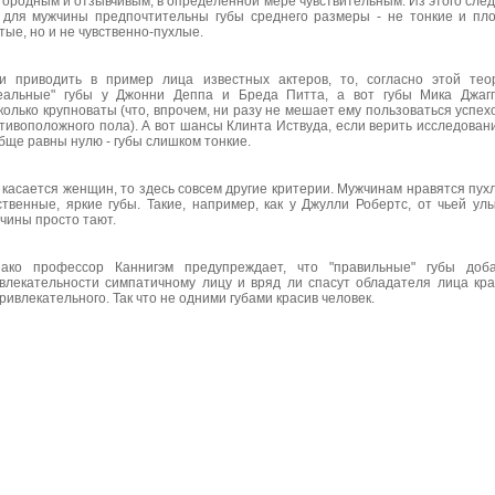
городным и отзывчивым, в определенной мере чувствительным. Из этого след
 для мужчины предпочтительны губы среднего размеры - не тонкие и пл
тые, но и не чувственно-пухлые.
и приводить в пример лица известных актеров, то, согласно этой тео
еальные" губы у Джонни Деппа и Бреда Питта, а вот губы Мика Джаг
колько крупноваты (что, впрочем, ни разу не мешает ему пользоваться успех
тивоположного пола). А вот шансы Клинта Иствуда, если верить исследован
бще равны нулю - губы слишком тонкие.
 касается женщин, то здесь совсем другие критерии. Мужчинам нравятся пух
ственные, яркие губы. Такие, например, как у Джулли Робертс, от чьей ул
чины просто тают.
ако профессор Каннигэм предупреждает, что "правильные" губы доба
влекательности симпатичному лицу и вряд ли спасут обладателя лица кр
ривлекательного. Так что не одними губами красив человек.