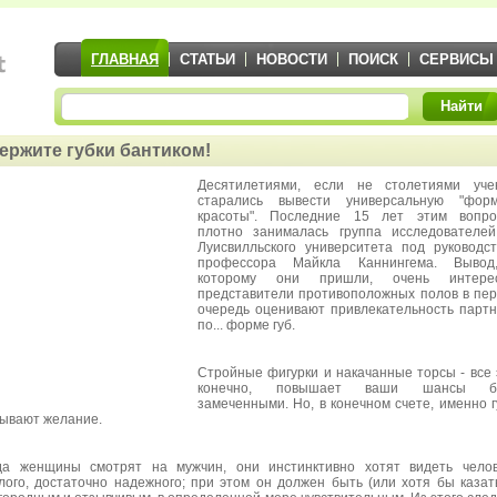
ГЛАВНАЯ
СТАТЬИ
НОВОСТИ
ПОИСК
СЕРВИСЫ
Найти
ержите губки бантиком!
Десятилетиями, если не столетиями уче
старались вывести универсальную "форм
красоты". Последние 15 лет этим вопро
плотно занималась группа исследователе
Луисвилльского университета под руководс
профессора Майкла Каннингема. Вывод
которому они пришли, очень интерес
представители противоположных полов в пе
очередь оценивают привлекательность парт
по... форме губ.
Стройные фигурки и накачанные торсы - все 
конечно, повышает ваши шансы б
замеченными. Но, в конечном счете, именно 
ывают желание.
да женщины смотрят на мужчин, они инстинктивно хотят видеть чело
лого, достаточно надежного; при этом он должен быть (или хотя бы казат