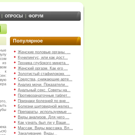
ОПРОСЫ
ФОРУМ
Популярное
ные
Женские половые органы. ...
улу
Кунилингус, или как дост...
сом
Техника глубокого минета...
й из
твом
Женский оргазм. Как его ...
, к
Золотистый стафилококк. ...
ен:
Средства, снижающие арте...
рвую
нера
Анализ мочи. Показатели...
Анальный секс. Советы на...
Противозачаточные таблет...
Признаки болезней по вне...
это,
ыть
Болезни щитовидной желез...
губы
Препараты, используемые ...
Виды анализов. Для чего ...
Как узнать был ли у Ваше...
века
Массаж. Виды массажа. Вл...
ься)
Закаливание. Виды...