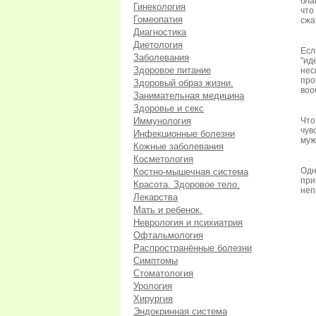
бла
Гинекология
что
Гомеопатия
сжа
Диагностика
Диетология
Есл
Заболевания
"ид
Здоровое питание
нес
про
Здоровый образ жизни.
воо
Занимательная медицина
Здоровье и секс
Иммунология
Что
чув
Инфекционные болезни
муж
Кожные заболевания
Косметология
Одн
Костно-мышечная система
при
Красота. Здоровое тело.
неп
Лекарства
Мать и ребенок.
Неврология и психиатрия
Офтальмология
Распространённые болезни
Симптомы
Стоматология
Урология
Хирургия
Эндокринная система