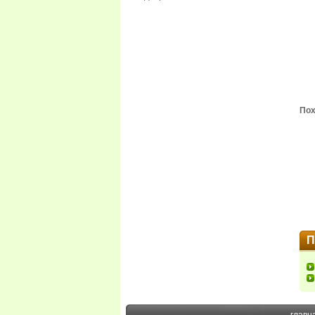
Пох
П