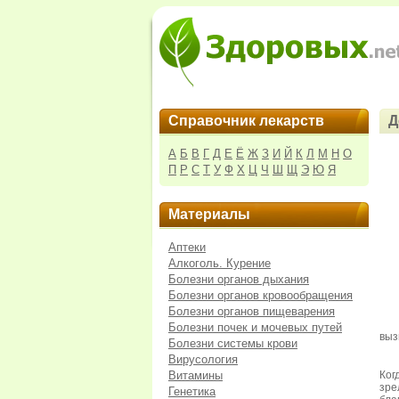
Справочник лекарств
Д
А
Б
В
Г
Д
Е
Ё
Ж
З
И
Й
К
Л
М
Н
О
П
Р
С
Т
У
Ф
Х
Ц
Ч
Ш
Щ
Э
Ю
Я
Материалы
Аптеки
Алкоголь. Курение
Болезни органов дыхания
Болезни органов кровообращения
Болезни органов пищеварения
Болезни почек и мочевых путей
выз
Болезни системы крови
Вирусология
Витамины
Ког
зре
Генетика