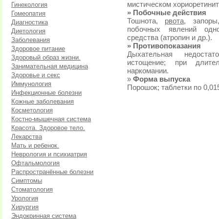
мистическом хориоретинит
Гинекология
» Побочные действия
Гомеопатия
Тошнота,
рвота
, запоры
Диагностика
побочных явлений одно
Диетология
средства (атропин и др.).
Заболевания
» Противопоказания
Здоровое питание
Дыхательная недостат
Здоровый образ жизни.
истощение; при длите
Занимательная медицина
наркомании.
Здоровье и секс
»
Форма выпуска
Иммунология
Порошок; таблетки по 0,015
Инфекционные болезни
Кожные заболевания
Косметология
Костно-мышечная система
Красота. Здоровое тело.
Лекарства
Мать и ребенок.
Неврология и психиатрия
Офтальмология
Распространённые болезни
Симптомы
Стоматология
Урология
Хирургия
Эндокринная система