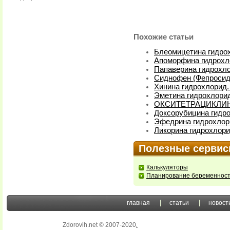
Похожие статьи
Блеомицетина гидрох
Апоморфина гидрохл
Папаверина гидрохло
Сиднофен (Фепросид
Хинина гидрохлорид.
Эметина гидрохлорид
ОКСИТЕТРАЦИКЛИН
Доксорубицина гидро
Эфедрина гидрохлори
Ликорина гидрохлори
Полезные серви
Калькуляторы
Планирование беременнос
главная
статьи
новост
Zdorovih.net © 2007-2020
.