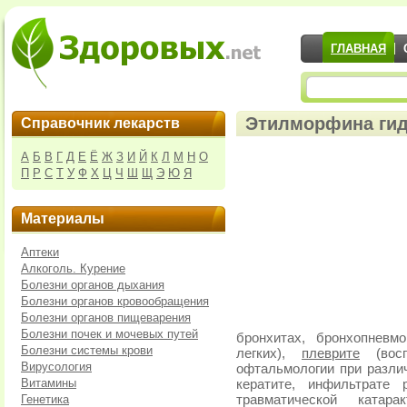
ГЛАВНАЯ
Этилморфина гид
Справочник лекарств
А
Б
В
Г
Д
Е
Ё
Ж
З
И
Й
К
Л
М
Н
О
П
Р
С
Т
У
Ф
Х
Ц
Ч
Ш
Щ
Э
Ю
Я
Материалы
Аптеки
Алкоголь. Курение
Болезни органов дыхания
Болезни органов кровообращения
Болезни органов пищеварения
Болезни почек и мочевых путей
бронхитах, бронхопневм
Болезни системы крови
легких),
плеврите
(восп
Вирусология
офтальмологии при разли
Витамины
кератите, инфильтрате 
Генетика
травматической катара