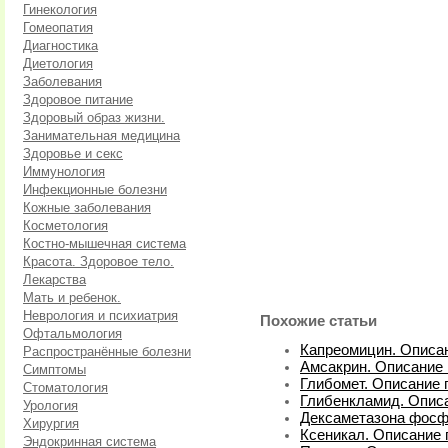
Гинекология
Гомеопатия
Диагностика
Диетология
Заболевания
Здоровое питание
Здоровый образ жизни.
Занимательная медицина
Здоровье и секс
Иммунология
Инфекционные болезни
Кожные заболевания
Косметология
Костно-мышечная система
Красота. Здоровое тело.
Лекарства
Мать и ребенок.
Неврология и психиатрия
Похожие статьи
Офтальмология
Капреомицин. Описан
Распространённые болезни
Амсакрин. Описание 
Симптомы
Глибомет. Описание 
Стоматология
Глибенкламид. Описа
Урология
Дексаметазона фосфа
Хирургия
Ксеникал. Описание 
Эндокринная система