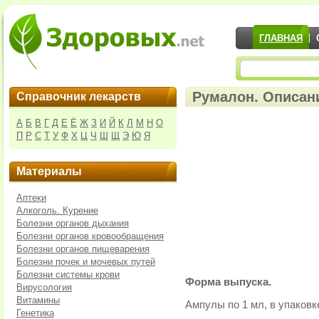
ГЛАВНАЯ
Румалон. Описани
Справочник лекарств
А
Б
В
Г
Д
Е
Ё
Ж
З
И
Й
К
Л
М
Н
О
П
Р
С
Т
У
Ф
Х
Ц
Ч
Ш
Щ
Э
Ю
Я
Материалы
Аптеки
Алкоголь. Курение
Болезни органов дыхания
Болезни органов кровообращения
Болезни органов пищеварения
Болезни почек и мочевых путей
Болезни системы крови
Форма выпуска.
Вирусология
Витамины
Ампулы по 1 мл, в упаковк
Генетика