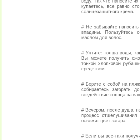
воду. Так что наносите и
купаетесь, все равно ст
солнцезащитного крема.
# Не забывайте наносит
впадины. Пользуйтесь 
маслом для волос.
# Учтите: толща воды, ка
Вы можете получить ожо
тонкой хлопковой рубаш
средством.
# Берите с собой на пляж
собираетесь загорать д
воздействие солнца на ваш
# Вечером, после душа, н
процесс отшелушивания 
освежит цвет загара.
# Если вы все-таки получ