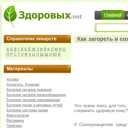
ГЛАВНАЯ
Как загореть и с
Справочник лекарств
А
Б
В
Г
Д
Е
Ё
Ж
З
И
Й
К
Л
М
Н
О
П
Р
С
Т
У
Ф
Х
Ц
Ч
Ш
Щ
Э
Ю
Я
Материалы
Аптеки
Алкоголь. Курение
Болезни органов дыхания
Болезни органов кровообращения
Болезни органов пищеварения
Болезни почек и мочевых путей
Что нужно знать для того,
Болезни системы крови
сохранить здоровую кожу?
Вирусология
Витамины
# Солнцезащитное средс
Генетика