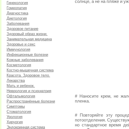
солнце, а не на пляже и у
Гинекология
Гомеопатия
Диагностика
Диетология
Заболевания
Здоровое питание
Здоровый образ жизни.
Занимательная медицина
Здоровье и секс
Иммунология
Инфекционные болезни
Кожные заболевания
Косметология
Костно-мышечная система
Красота. Здоровое тело.
Лекарства
Мать и ребенок.
Неврология и психиатрия
Офтальмология
# Наносите крем, не жа
пленка.
Распространённые болезни
Симптомы
Стоматология
# Повторяйте эту проце
Урология
потоотделения. Существую
Хирургия
но стандартное время де
Эндокринная система