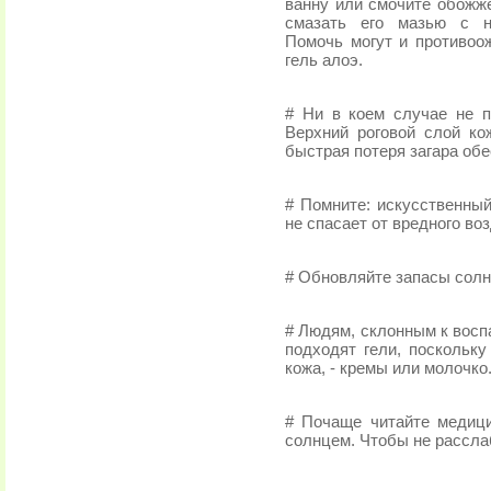
ванну или смочите обожж
смазать его мазью с 
Помочь могут и противоож
гель алоэ.
# Ни в коем случае не п
Верхний роговой слой ко
быстрая потеря загара обе
# Помните: искусственный
не спасает от вредного во
# Обновляйте запасы солн
# Людям, склонным к вос
подходят гели, поскольку
кожа, - кремы или молочко
# Почаще читайте медици
солнцем. Чтобы не рассла