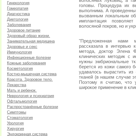
волосяных луковиц, а та
Гинекология
головы. Процедура их в
Гомеопатия
выполнима. А проведенны
Диагностика
вызванным локальным об
Диетология
имплантация позволяет
Заболевания
волосяной покров, но и укр
Здоровое питание
Здоровый образ жизни.
"Предложенная нами м
Занимательная медицина
рассказала в интервью к
Здоровье и секс
метода, доктор Элена Ф
Иммунология
клинических методик с и
Инфекционные болезни
нужны эмбриональные тк
Кожные заболевания
берется из кожи самого б
Косметология
удавалось вырастить из 
Костно-мышечная система
тканей (в нашем случае э
Красота. Здоровое тело.
Поэтому я считаю, что 
Лекарства
широкое применение в клин
Мать и ребенок.
Неврология и психиатрия
Офтальмология
Распространённые болезни
Симптомы
Стоматология
Урология
Хирургия
Эндокринная система