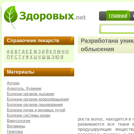
ГЛАВНАЯ
Разработана уни
Справочник лекарств
облысения
А
Б
В
Г
Д
Е
Ё
Ж
З
И
Й
К
Л
М
Н
О
П
Р
С
Т
У
Ф
Х
Ц
Ч
Ш
Щ
Э
Ю
Я
Материалы
Аптеки
Алкоголь. Курение
Болезни органов дыхания
Болезни органов кровообращения
Болезни органов пищеварения
Болезни почек и мочевых путей
Болезни системы крови
роста волос, находятся в
Вирусология
развиваются все ткани в
Витамины
продуцирующие веществ
Генетика