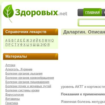
ГЛАВНАЯ
Даларгин. Описан
Справочник лекарств
А
Б
В
Г
Д
Е
Ё
Ж
З
И
Й
К
Л
М
Н
О
П
Р
С
Т
У
Ф
Х
Ц
Ч
Ш
Щ
Э
Ю
Я
Материалы
Аптеки
Алкоголь. Курение
Болезни органов дыхания
Болезни органов кровообращения
Болезни органов пищеварения
Болезни почек и мочевых путей
уровень АКТГ и кортикосте
Болезни системы крови
Показания к применению
Вирусология
Витамины
Язвенная болезнь желудка
Генетика