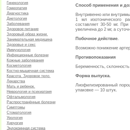
Гинекология
Способ применения и до
Гомеопатия
Диагностика
Внутривенно или внутримы
Диетология
1 мл изотонического ра
Заболевания
составляет 30-50 мг. Пр
Здоровое питание
увеличена до 2 мг, а суточ
Здоровый образ жизни.
Побочное действие
.
Занимательная медицина
Здоровье и секс
Возможно понижение артер
Иммунология
Инфекционные болезни
Противопоказания
Кожные заболевания
Косметология
Беременность, склонность
Костно-мышечная система
Форма выпуска.
Красота. Здоровое тело.
Лекарства
Лиофилизированный порошо
Мать и ребенок.
упаковке — 10 штук.
Неврология и психиатрия
Офтальмология
Распространённые болезни
Симптомы
Стоматология
Урология
Хирургия
Эндокринная система