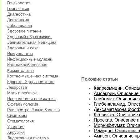
Гинекология
Гомеопатия
Диагностика
Диетология
Заболевания
Здоровое питание
Здоровый образ жизни.
Занимательная медицина
Здоровье и секс
Иммунология
Инфекционные болезни
Кожные заболевания
Косметология
Костно-мышечная система
Похожие статьи
Красота. Здоровое тело.
Лекарства
Капреомицин. Описан
Мать и ребенок.
Амсакрин. Описание 
Неврология и психиатрия
Глибомет. Описание 
Глибенкламид. Описа
Офтальмология
Дексаметазона фосфа
Распространённые болезни
Ксеникал. Описание 
Симптомы
Проскар. Описание п
Стоматология
Морнифлумат. Описа
Урология
Ремидон. Описание п
Хирургия
Амизон. Описание пр
Эндокринная система