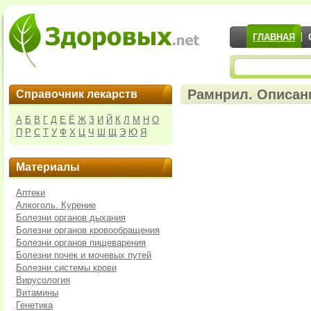
ГЛАВНАЯ
Рамнрил. Описани
Справочник лекарств
А
Б
В
Г
Д
Е
Ё
Ж
З
И
Й
К
Л
М
Н
О
П
Р
С
Т
У
Ф
Х
Ц
Ч
Ш
Щ
Э
Ю
Я
Материалы
Аптеки
Алкоголь. Курение
Болезни органов дыхания
Болезни органов кровообращения
Болезни органов пищеварения
Болезни почек и мочевых путей
Болезни системы крови
Вирусология
Витамины
Генетика