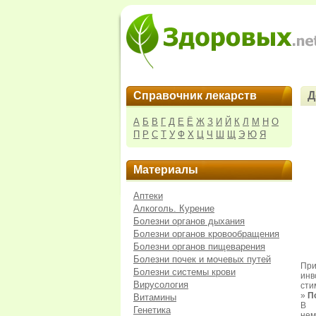
Справочник лекарств
Д
А
Б
В
Г
Д
Е
Ё
Ж
З
И
Й
К
Л
М
Н
О
П
Р
С
Т
У
Ф
Х
Ц
Ч
Ш
Щ
Э
Ю
Я
Материалы
Аптеки
Алкоголь. Курение
Болезни органов дыхания
Болезни органов кровообращения
Болезни органов пищеварения
Болезни почек и мочевых путей
При
Болезни системы крови
инв
Вирусология
сти
»
П
Витамины
В о
Генетика
нем