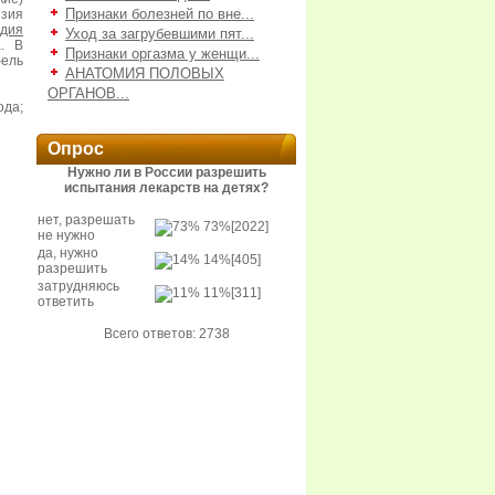
Признаки болезней по вне...
зия
рдия
Уход за загрубевшими пят...
а. В
Признаки оргазма у женщи...
бель
АНАТОМИЯ ПОЛОВЫХ
ОРГАНОВ...
ода;
Опрос
Нужно ли в России разрешить
испытания лекарств на детях?
нет, разрешать
73%
[2022]
не нужно
да, нужно
14%
[405]
разрешить
затрудняюсь
11%
[311]
ответить
Всего ответов: 2738