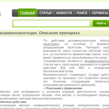
ГЛАВНАЯ
СТАТЬИ
НОВОСТИ
ПОИСК
СЕРВИСЫ
Найти
езаминоокситоцин. Описание препарата.
По действию дезаминоокситоцин близо
окситоцину
, но устойчив к фермент
разрушающим окситоцин. Препарат хор
всасывается через слизистую оболочку пол
рта, не разлагается ферментами слюны, поэ
может применяться трансбуккально (за шеку).
Специфическая активность
дезаминооксито
(так же как и окситоцина) выражается в един
действия (ЕД или ME) и определяе
биологическим путем.
Вазопрессорного (сужающего сосуды) дейс
препарат не оказывает, что позволяет назна
его больным, страдающим гипертенз
(подъемом артериального давления).
»
Показания к применению
меняют для возбуждения и усиления родовой деятельности, ускоре
олюции матки (сокращения объема тела матки) в послеродовом перио
мулирования лактации (молокообразования).
обочные действия
тношении матери: анафилактическая реакция (аллергическая реак
едленного типа), гипертонус (повышенный тонус) матки, тетанические (стой