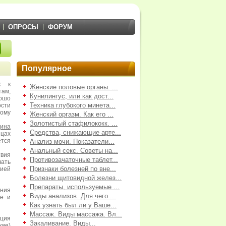
ОПРОСЫ
ФОРУМ
Популярное
к к
Женские половые органы. ...
ам,
Кунилингус, или как дост...
ошо
Техника глубокого минета...
ости
тому
Женский оргазм. Как его ...
Золотистый стафилококк. ...
цина
Средства, снижающие арте...
ицах
тся
Анализ мочи. Показатели...
Анальный секс. Советы на...
твия
Противозачаточные таблет...
чать
Признаки болезней по вне...
ией
Болезни щитовидной желез...
Препараты, используемые ...
ния
Виды анализов. Для чего ...
де и
Как узнать был ли у Ваше...
Массаж. Виды массажа. Вл...
ция
Закаливание. Виды...
кие)