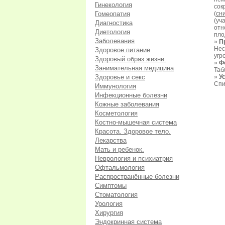
Гинекология
сок
Гомеопатия
(
сн
(уч
Диагностика
отн
Диетология
пло
Заболевания
»
Пр
Нес
Здоровое питание
угр
Здоровый образ жизни.
»
Ф
Занимательная медицина
Таб
Здоровье и секс
»
У
Спи
Иммунология
Инфекционные болезни
Кожные заболевания
Косметология
Костно-мышечная система
Красота. Здоровое тело.
Лекарства
Мать и ребенок.
Неврология и психиатрия
Офтальмология
Распространённые болезни
Симптомы
Стоматология
Урология
Хирургия
Эндокринная система