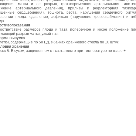
ращения матки и ее разрыв, кратковременная артериальная гипотен
ижение артериального давления
), приливы и рефлекторная
тахика
ащенные сердцебиения), тошнота,
рвота
, нарушения сердечного ритм
ошении плода: сдавление, асфиксия (нарушение кровоснабжения) и ги
да.
отивопоказания
оответствие размеров плода и таза; поперечное и косое положение пл
ожающий разрыв матки; узкий таз.
орма выпуска
летки, содержащие по 50 ЕД, в банках оранжевого стекла по 10 штук.
словия хранения
сок Б. В сухом, защищенном от света месте при температуре не выше +