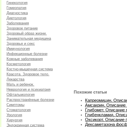
Гинекология
Гомеопатия
Диагностика
Диетология
Заболевания
Здоровое питание
Здоровый образ жизни.
Занимательная медицина
Здоровье и секс
Иммунология
Инфекционные болезни
Кожные заболевания
Косметология
Костно-мышечная система
Красота. Здоровое тело.
Лекарства
Мать и ребенок.
Неврология и психиатрия
Похожие статьи
Офтальмология
Распространённые болезни
Капреомицин. Описан
Симптомы
Амсакрин. Описание 
Стоматология
Глибомет. Описание 
Глибенкламид. Описа
Урология
Оксикорт. Описание 
Хирургия
Дексаметазона фосфа
Эндокринная система