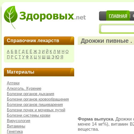
ГЛАВНАЯ
Дрожжи пивные . 
Справочник лекарств
А
Б
В
Г
Д
Е
Ё
Ж
З
И
Й
К
Л
М
Н
О
П
Р
С
Т
У
Ф
Х
Ц
Ч
Ш
Щ
Э
Ю
Я
Материалы
Аптеки
Алкоголь. Курение
Болезни органов дыхания
Болезни органов кровообращения
Болезни органов пищеварения
Болезни почек и мочевых путей
Болезни системы крови
Форма выпуска.
Дрожжи с
Вирусология
менее 14 мг%), витамин В2
Витамины
вещества.
Генетика