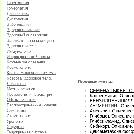
Гинекология
Гомеопатия
Диагностика
Диетология
Заболевания
Здоровое питание
Здоровый образ жизни.
Занимательная медицина
Здоровье и секс
Иммунология
Инфекционные болезни
Кожные заболевания
Косметология
Костно-мышечная система
Красота. Здоровое тело.
Похожие статьи
Лекарства
Мать и ребенок.
СЕМЕНА ТЫКВЫ. Оп
Неврология и психиатрия
Капреомицин. Описан
Офтальмология
БЕНЗИЛПЕНИЦИЛЛИН
Распространённые болезни
АУГМЕНТИН . Описа
Симптомы
Амсакрин. Описание 
Стоматология
Глибомет. Описание 
Глибенкламид. Описа
Урология
Сибикорт. Описание.
Хирургия
Дексаметазона фосфа
Эндокринная система