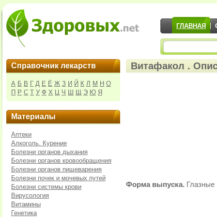
ГЛАВНАЯ
Витафакол . Опис
Справочник лекарств
А
Б
В
Г
Д
Е
Ё
Ж
З
И
Й
К
Л
М
Н
О
П
Р
С
Т
У
Ф
Х
Ц
Ч
Ш
Щ
Э
Ю
Я
Материалы
Аптеки
Алкоголь. Курение
Болезни органов дыхания
Болезни органов кровообращения
Болезни органов пищеварения
Болезни почек и мочевых путей
Форма выпуска.
Глазные 
Болезни системы крови
Вирусология
Витамины
Генетика