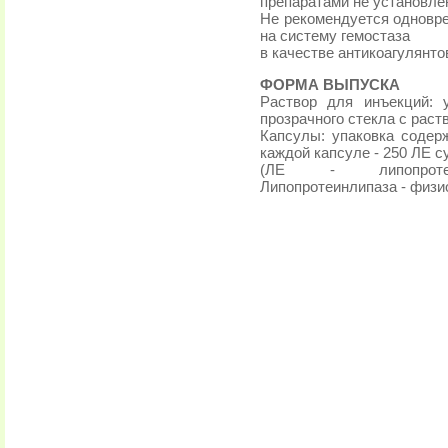
препаратами не установле
Не рекомендуется одновр
на систему гемостаза
в качестве антикоагулянт
ФОРМА ВЫПУСКА
Раствор для инъекций: 
прозрачного стекла с раст
Капсулы: упаковка содер
каждой капсуле - 250 ЛЕ с
(ЛЕ - липопротеин
Липопротеинлипаза - физи