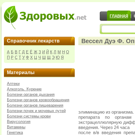
ГЛАВНАЯ
Вессел Дуэ Ф. Оп
Справочник лекарств
А
Б
В
Г
Д
Е
Ё
Ж
З
И
Й
К
Л
М
Н
О
П
Р
С
Т
У
Ф
Х
Ц
Ч
Ш
Щ
Э
Ю
Я
Материалы
Аптеки
Алкоголь. Курение
Болезни органов дыхания
Болезни органов кровообращения
Болезни органов пищеварения
Болезни почек и мочевых путей
элиминацию из организма.
Болезни системы крови
препарата по органам 
Вирусология
экстрацеллюлярную диффуз
Витамины
введения. Через 24 часа
Генетика
после в/в введения преп