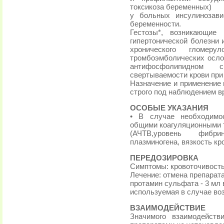
токсикоза беременных)
у больных инсулинозави
беременности.
Гестозы*, возникающие
гипертонической болезни 
хронического гломеру
тромбоэмболических осло
антифосфолипидном с
свертываемости крови при
Назначение и применение 
строго под наблюдением в
ОСОБЫЕ УКАЗАНИЯ
• В случае необходимос
общими коагуляционными 
(АЧТВ,уровень фибри
плазминогена, вязкость кр
ПЕРЕДОЗИРОВКА
Симптомы: кровоточивость
Лечение: отмена препарат
протамин сульфата - 3 мл в
используемая в случае воз
ВЗАИМОДЕЙСТВИЕ
Значимого взаимодейст