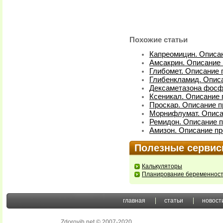
Похожие статьи
Капреомицин. Описан
Амсакрин. Описание 
Глибомет. Описание 
Глибенкламид. Описа
Дексаметазона фосфа
Ксеникал. Описание 
Проскар. Описание п
Морнифлумат. Описа
Ремидон. Описание п
Амизон. Описание пр
Полезные серви
Калькуляторы
Планирование беременнос
главная
статьи
новост
Zdorovih.net © 2007-2020
.