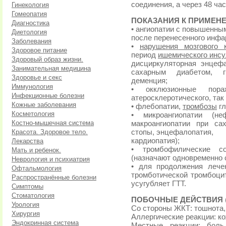
соединения, а через 48 час
Гинекология
Гомеопатия
ПОКАЗАНИЯ К ПРИМЕН
Диагностика
• ангиопатии с повышенны
Диетология
после перенесенного инфа
Заболевания
•
нарушения мозгового 
Здоровое питание
период
ишемического инсу
Здоровый образ жизни.
дисциркуляторная энцеф
Занимательная медицина
сахарным диабетом, ги
Здоровье и секс
деменция;
Иммунология
• окклюзионные пора
Инфекционные болезни
атеросклеротического, так 
Кожные заболевания
• флебопатии,
тромбозы
гл
Косметология
• микроангиопатии (не
Костно-мышечная система
макроангиопатии при са
Красота. Здоровое тело.
стопы, энцефалопатия,
кардиопатия);
Лекарства
• тромбофилические со
Мать и ребенок.
(назначают одновременно
Неврология и психиатрия
• для продолжения лече
Офтальмология
тромботической тромбоцит
Распространённые болезни
усугубляет ГТТ.
Симптомы
Стоматология
ПОБОЧНЫЕ ДЕЙСТВИЯ
Урология
Со стороны ЖКТ: тошнота
Хирургия
Аллергические реакции: к
Эндокринная система
Местные реакции: бол