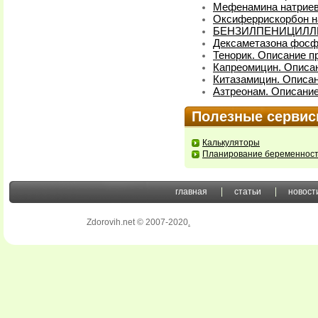
Мефенамина натриева
Оксиферрискорбон на
БЕНЗИЛПЕНИЦИЛЛИН
Дексаметазона фосфа
Тенорик. Описание п
Капреомицин. Описан
Китазамицин. Описан
Азтреонам. Описание
Полезные серви
Калькуляторы
Планирование беременнос
главная
статьи
новост
Zdorovih.net © 2007-2020
.