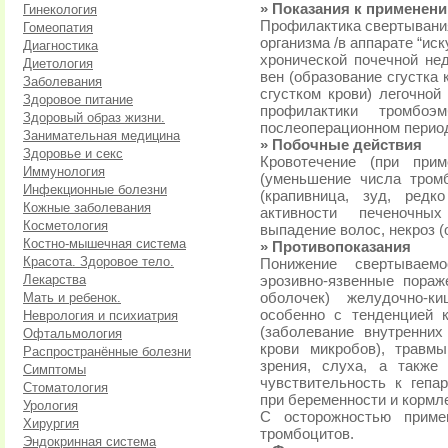
» Показания к применен
Гинекология
Профилактика свертывания
Гомеопатия
организма /в аппарате “иск
Диагностика
хронической почечной не
Диетология
вен (образование сгустка 
Заболевания
сгустком крови) легочной
Здоровое питание
профилактики тромбо
Здоровый образ жизни.
послеоперационном перио
Занимательная медицина
» Побочные действия
Здоровье и секс
Кровотечение (при прим
Иммунология
(уменьшение числа тромб
Инфекционные болезни
(крапивница, зуд, ред
Кожные заболевания
активности печеночны
Косметология
выпадение волос, некроз (
Костно-мышечная система
» Противопоказания
Красота. Здоровое тело.
Понижение свертываемо
Лекарства
эрозивно-язвенные пора
Мать и ребенок.
оболочек) желудочно-к
особенно с тенденцией 
Неврология и психиатрия
(заболевание внутренни
Офтальмология
крови микробов), травм
Распространённые болезни
зрения, слуха, а также
Симптомы
чувствительность к гепа
Стоматология
при беременности и кормл
Урология
С осторожностью приме
Хирургия
тромбоцитов.
Эндокринная система