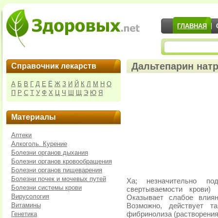
ГЛАВНАЯ
Дальтепарин натр
Справочник лекарств
А
Б
В
Г
Д
Е
Ё
Ж
З
И
Й
К
Л
М
Н
О
П
Р
С
Т
У
Ф
Х
Ц
Ч
Ш
Щ
Э
Ю
Я
Материалы
Аптеки
Алкоголь. Курение
Болезни органов дыхания
Болезни органов кровообращения
Болезни органов пищеварения
Болезни почек и мочевых путей
Ха; незначительно по
Болезни системы крови
свертываемости крови)
Вирусология
Оказывает слабое влиян
Витамины
Возможно, действует т
Генетика
фибринолиза (растворения 