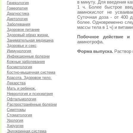
в минуту. Для введения к
Гинекология
1 ч. Более быстрое вве
Гомеопатия
аминокислот не усваива
Диагностика
Суточная доза - от 400 
Диетология
более. Одновременно след
Заболевания
массы тела в 1 ч) и витами
Здоровое питание
Здоровый образ жизни.
Побочное действие и 
Занимательная медицина
аминотрофа.
Здоровье и секс
Иммунология
Форма выпуска.
Раствор 
Инфекционные болезни
Кожные заболевания
Косметология
Костно-мышечная система
Красота. Здоровое тело.
Лекарства
Мать и ребенок.
Неврология и психиатрия
Офтальмология
Распространённые болезни
Симптомы
Стоматология
Урология
Хирургия
Эндокринная система