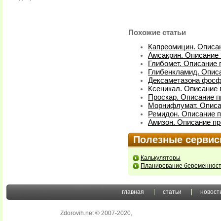
Похожие статьи
Капреомицин. Описан
Амсакрин. Описание 
Глибомет. Описание 
Глибенкламид. Описа
Дексаметазона фосфа
Ксеникал. Описание 
Проскар. Описание п
Морнифлумат. Описа
Ремидон. Описание п
Амизон. Описание пр
Полезные серви
Калькуляторы
Планирование беременнос
главная
статьи
новост
Zdorovih.net © 2007-2020
.