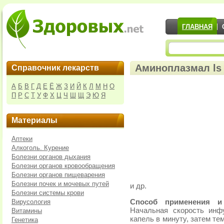
ГЛАВНАЯ
Аминоплазмал ls 
Справочник лекарств
А
Б
В
Г
Д
Е
Ё
Ж
З
И
Й
К
Л
М
Н
О
П
Р
С
Т
У
Ф
Х
Ц
Ч
Ш
Щ
Э
Ю
Я
Материалы
Аптеки
Алкоголь. Курение
Болезни органов дыхания
Болезни органов кровообращения
Болезни органов пищеварения
Болезни почек и мочевых путей
и др.
Болезни системы крови
Вирусология
Способ применения 
Начальная скорость инф
Витамины
капель в минуту, затем те
Генетика