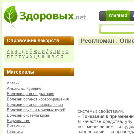
ГЛАВНАЯ
Реоглюман . Опис
Справочник лекарств
А
Б
В
Г
Д
Е
Ё
Ж
З
И
Й
К
Л
М
Н
О
П
Р
С
Т
У
Ф
Х
Ц
Ч
Ш
Щ
Э
Ю
Я
Материалы
Аптеки
Алкоголь. Курение
Болезни органов дыхания
Болезни органов кровообращения
Болезни органов пищеварения
Болезни почек и мочевых путей
системы) свойствами.
Болезни системы крови
» Показания к применен
Вирусология
В качестве средства, улу
Витамины
по мельчайшим сосуда
Генетика
заболеваний, сопровож