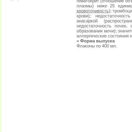
гематокрит (отношение об
плазмы) ниже 25 единиц
кровоточивость
); тромбоц
крови); недостаточнос
анасаркой (распростр
недостаточность почек,
образования мочи); значи
аллергические состояния 
» Форма выпуска
Флаконы по 400 мл.