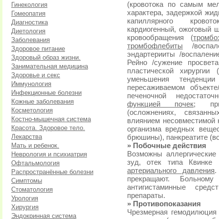
(кровотока по самым ме
Гинекология
характера, задержкой жид
Гомеопатия
капиллярного кровото
Диагностика
кардиогенный, ожоговый ш
Диетология
кровообращения (
тромбо
Заболевания
тромбофлебиты
/воспал
Здоровое питание
эндартерииты /воспалени
Здоровый образ жизни.
Рейно /сужение просвета
Занимательная медицина
пластической хирургии
Здоровье и секс
уменьшения тенденци
Иммунология
пересаживаемом объекте
Инфекционные болезни
печеночной недостаточ
Кожные заболевания
функцией почек
; при
Косметология
(осложнениях, связанн
Костно-мышечная система
влиянием несовместимой к
Красота. Здоровое тело.
организма вредных вещес
Лекарства
брюшины), панкреатите (в
Мать и ребенок.
» Побочные действия
Возможны аллергические
Неврология и психиатрия
зуд, отек типа Квинке
Офтальмология
артериального давления
Распространённые болезни
прекращают. Больному
Симптомы
антигистаминные средс
Стоматология
препараты.
Урология
» Противопоказания
Хирургия
Чрезмерная гемодилюция 
Эндокринная система