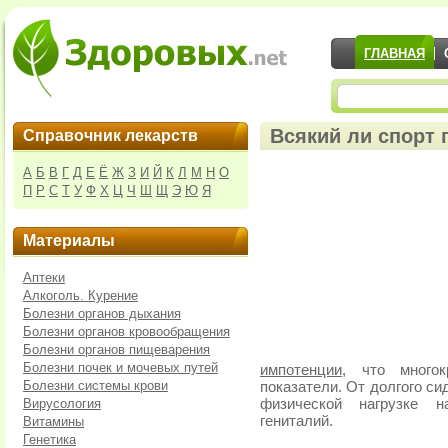
ГЛАВНАЯ
Всякий ли спорт
Справочник лекарств
А
Б
В
Г
Д
Е
Ё
Ж
З
И
Й
К
Л
М
Н
О
П
Р
С
Т
У
Ф
Х
Ц
Ч
Ш
Щ
Э
Ю
Я
Материалы
Аптеки
Алкоголь. Курение
Болезни органов дыхания
Болезни органов кровообращения
Болезни органов пищеварения
Болезни почек и мочевых путей
импотенции
, что многок
Болезни системы крови
показатели. От долгого с
Вирусология
физической нагрузке н
гениталий.
Витамины
Генетика