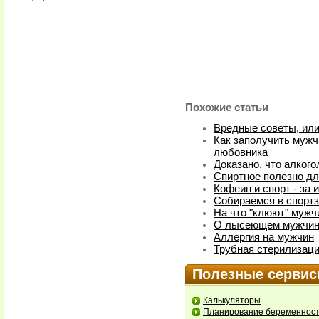
Похожие статьи
Вредные советы, или
Как заполучить мужч
любовника
Доказано, что алког
Спиртное полезно дл
Кофеин и спорт - за 
Собираемся в спорт
На что "клюют" муж
О лысеющем мужчи
Аллергия на мужчин
Трубная стерилизаци
Полезные серви
Калькуляторы
Планирование беременнос