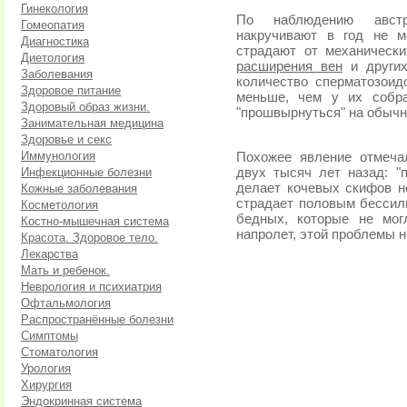
Гинекология
По наблюдению австр
Гомеопатия
накручивают в год не м
Диагностика
страдают от механически
Диетология
расширения вен
и других
Заболевания
количество сперматозоид
Здоровое питание
меньше, чем у их собра
Здоровый образ жизни.
"прошвырнуться" на обычн
Занимательная медицина
Здоровье и секс
Иммунология
Похожее явление отмеча
Инфекционные болезни
двух тысяч лет назад: "
делает кочевых скифов н
Кожные заболевания
страдает половым бессили
Косметология
бедных, которые не мог
Костно-мышечная система
напролет, этой проблемы 
Красота. Здоровое тело.
Лекарства
Мать и ребенок.
Неврология и психиатрия
Офтальмология
Распространённые болезни
Симптомы
Стоматология
Урология
Хирургия
Эндокринная система