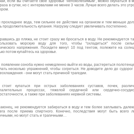
чай, если вы считаете свое здоровье "непоколебимым", можно окунаться в 
 раза в сутки, но с интервалами не менее 3 часов. Лучше всего делать это утр
ером.
 прохладнее вода, тем сильнее ее действие на организм и тем меньше до
ь продолжительность купания. Нагрузку следует увеличивать постепенно.
равшись до пляжа, не стоит сразу же бросаться в воду. Не рекомендуется т
ользовать морскую воду для того, чтобы "охладиться" после сильн
ического напряжения. Посидите минут 10 под тентом, полежите на солн
ько потом купайтесь на здоровье.
 появлении озноба нужно немедленно выйти из воды, растереться полотенц
лать несколько упражнений, чтобы согреться. Не доводите дело до судорог
еохлаждения - они могут стать причиной трагедии.
стоит купаться при острых заболеваниях суставов, почек, различ
палительных процессах, тяжелой сердечной или сердечно-сосудис
остаточности, а также при заболеваниях нервной системы.
наконец, не рекомендуется забираться в воду и тем более заплывать далек
ега после приема спиртного. Конечно, последствия могут быть всего 
ичными, но могут стать и трагичными…