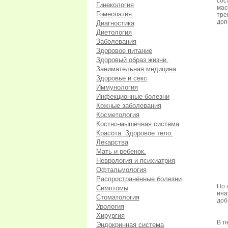
сос
Гинекология
мас
Гомеопатия
тре
доп
Диагностика
Диетология
Заболевания
Здоровое питание
Здоровый образ жизни.
Занимательная медицина
Здоровье и секс
Иммунология
Инфекционные болезни
Кожные заболевания
Косметология
Костно-мышечная система
Красота. Здоровое тело.
Лекарства
Мать и ребенок.
Неврология и психиатрия
Офтальмология
Распространённые болезни
Но 
Симптомы
ина
Стоматология
доб
Урология
Хирургия
В п
Эндокринная система