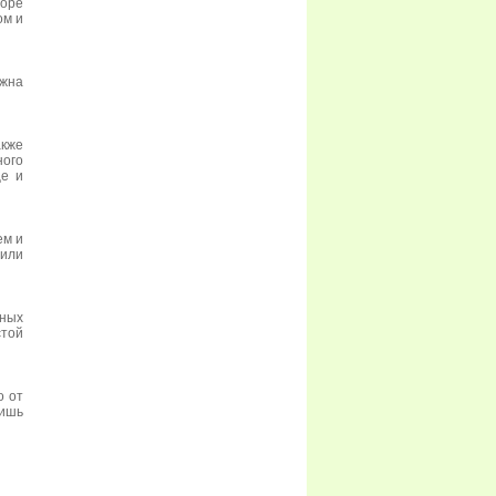
море
ом и
лжна
акже
ого
це и
ем и
 или
ных
той
о от
лишь