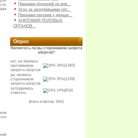
орое
Признаки болезней по вне...
тв,
авая
Уход за загрубевшими пят...
Признаки оргазма у женщи...
АНАТОМИЯ ПОЛОВЫХ
ОРГАНОВ...
Опрос
Являетесь ли вы сторонником запрета
абортов?
нет, не являюсь
39%
[1360]
противником
запрета абортов
да, являюсь
35%
[1208]
сторонником
запрета абортов
затрудняюсь
24%
[834]
ответить
Всего ответов: 3402
 или
того
йний