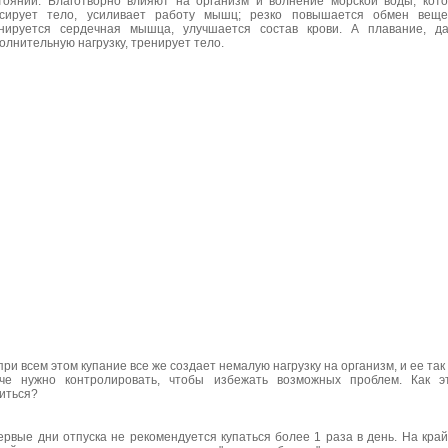
тоянии. Благотворно влияют на организм и волнение морской воды, кот
сирует тело, усиливает работу мышц; резко повышается обмен вещес
нируется сердечная мышца, улучшается состав крови. А плавание, д
олнительную нагрузку, тренирует тело.
при всем этом купание все же создает немалую нагрузку на организм, и ее так
че нужно контролировать, чтобы избежать возможных проблем. Как э
иться?
ервые дни отпуска не рекомендуется купаться более 1 раза в день. На кра