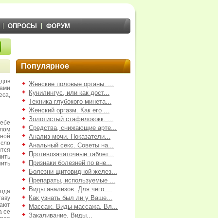
ОПРОСЫ
ФОРУМ
Популярное
дов
Женские половые органы. ...
ами
Кунилингус, или как дост...
еса,
Техника глубокого минета...
Женский оргазм. Как его ...
Золотистый стафилококк. ...
ебе
Средства, снижающие арте...
лом
еной
Анализ мочи. Показатели...
сло
Анальный секс. Советы на...
ятся
Противозачаточные таблет...
ить
Признаки болезней по вне...
нить
Болезни щитовидной желез...
Препараты, используемые ...
Виды анализов. Для чего ...
вода
Как узнать был ли у Ваше...
таву
вают
Массаж. Виды массажа. Вл...
а ее
Закаливание. Виды...