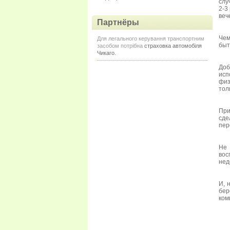
слу
2-3
веч
Партнёры
Чем
Для легального керування транспортним
быт
засобом потрібна
страховка автомобіля
Чикаго
.
Доб
исп
физ
тол
При
сде
пер
Не 
вос
нед
И, 
бер
ком