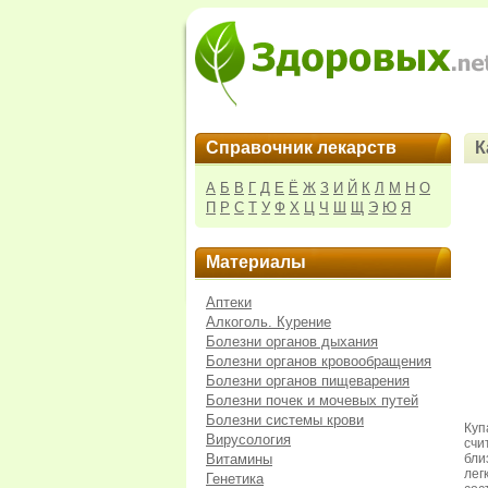
Справочник лекарств
К
А
Б
В
Г
Д
Е
Ё
Ж
З
И
Й
К
Л
М
Н
О
П
Р
С
Т
У
Ф
Х
Ц
Ч
Ш
Щ
Э
Ю
Я
Материалы
Аптеки
Алкоголь. Курение
Болезни органов дыхания
Болезни органов кровообращения
Болезни органов пищеварения
Болезни почек и мочевых путей
Болезни системы крови
Куп
Вирусология
счи
Витамины
бли
лег
Генетика