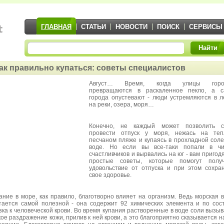
ГЛАВНАЯ
СТАТЬИ
НОВОСТИ
ПОИСК
СЕРВИСЫ
Найти
ак правильно купаться: советы специалистов
Август… Время, когда улицы горо
превращаются в раскаленное пекло, а с
города опустевают - люди устремляются в л
на реки, озера, моря…
Конечно, не каждый может позволить с
провести отпуск у моря, нежась на теп
песчаном пляже и купаясь в прохладной сол
воде. Но если вы все-таки попали в чи
счастливчиков и вырвались на юг - вам пригод
простые советы, которые помогут получ
удовольствие от отпуска и при этом сохра
свое здоровье.
ание в море, как правило, благотворно влияет на организм. Ведь морская 
тается самой полезной - она содержит 92 химических элемента и по сос
зка к человеческой крови. Во время купания растворенные в воде соли вызы
кое раздражение кожи, прилив к ней крови, а это благоприятно сказывается н