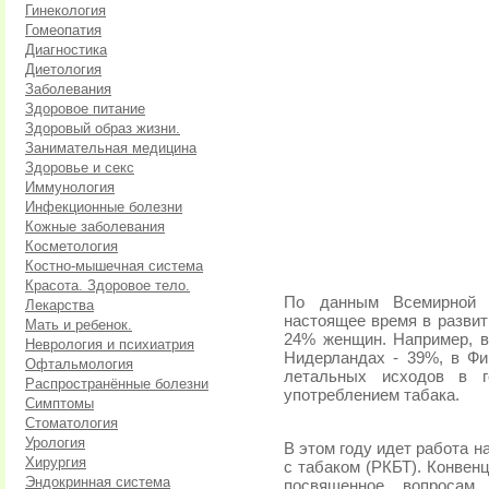
Гинекология
Гомеопатия
Диагностика
Диетология
Заболевания
Здоровое питание
Здоровый образ жизни.
Занимательная медицина
Здоровье и секс
Иммунология
Инфекционные болезни
Кожные заболевания
Косметология
Костно-мышечная система
Красота. Здоровое тело.
По данным Всемирной О
Лекарства
настоящее время в развит
Мать и ребенок.
24% женщин. Например, в
Неврология и психиатрия
Нидерландах - 39%, в Фи
Офтальмология
летальных исходов в г
Распространённые болезни
употреблением табака.
Симптомы
Стоматология
Урология
В этом году идет работа 
Хирургия
с табаком (РКБТ). Конвен
Эндокринная система
посвященное вопросам 