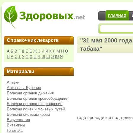
ГЛАВНАЯ
"31 мая 2000 год
Справочник лекарств
табака"
А
Б
В
Г
Д
Е
Ё
Ж
З
И
Й
К
Л
М
Н
О
П
Р
С
Т
У
Ф
Х
Ц
Ч
Ш
Щ
Э
Ю
Я
Материалы
Аптеки
Алкоголь. Курение
Болезни органов дыхания
Болезни органов кровообращения
Болезни органов пищеварения
Болезни почек и мочевых путей
Болезни системы крови
года проводится под девиз
Вирусология
Витамины
Генетика