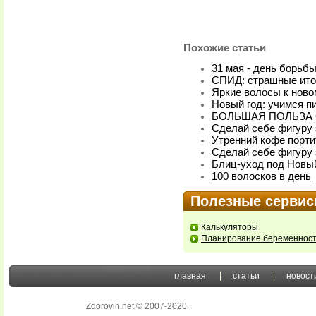
Похожие статьи
31 мая - день борьб
СПИД: страшные ито
Яркие волосы к ново
Новый год: учимся пи
БОЛЬШАЯ ПОЛЬЗА 
Сделай себе фигуру з
Утренний кофе порти
Сделай себе фигуру з
Блиц-уход под Новый
100 волосков в день
Полезные серви
Калькуляторы
Планирование беременнос
главная
статьи
новост
Zdorovih.net © 2007-2020
.