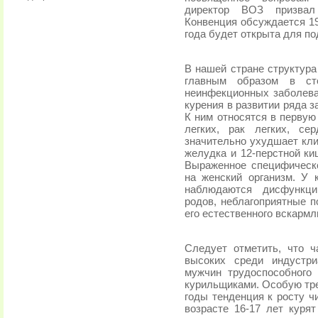
директор ВОЗ призвал
Конвенция обсуждается 19
года будет открыта для по
В нашей стране структура
главным образом в сто
неинфекционных заболева
курения в развитии ряда 
К ним относятся в первую
легких, рак легких, се
значительно ухудшает кли
желудка и 12-перстной киш
Выраженное специфическо
на женский организм. У
наблюдаются дисфункци
родов, неблагоприятные п
его естественного вскармл
Следует отметить, что 
высоких среди индустри
мужчин трудоспособного
курильщиками. Особую тр
годы тенденция к росту ч
возрасте 16-17 лет кур