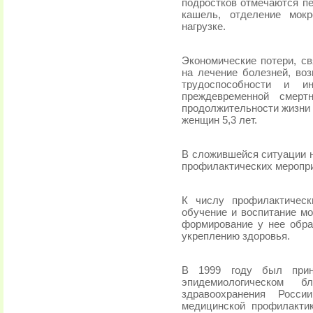
подростков отмечаются пе
кашель, отделение мок
нагрузке.
Экономические потери, св
на лечение болезней, воз
трудоспособности и и
преждевременной смерт
продолжительности жизни с
женщин 5,3 лет.
В сложившейся ситуации 
профилактических меропр
К числу профилактическ
обучение и воспитание мо
формирование у нее обра
укреплению здоровья.
В 1999 году был прин
эпидемиологическом б
здравоохранения Росс
медицинской профилакти