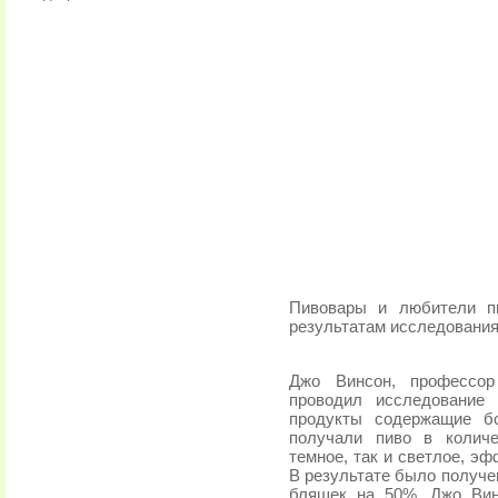
Пивовары и любители пи
результатам исследования
Джо Винсон, профессор
проводил исследование
продукты содержащие бо
получали пиво в количе
темное, так и светлое, э
В результате было получе
бляшек на 50%. Джо Вин