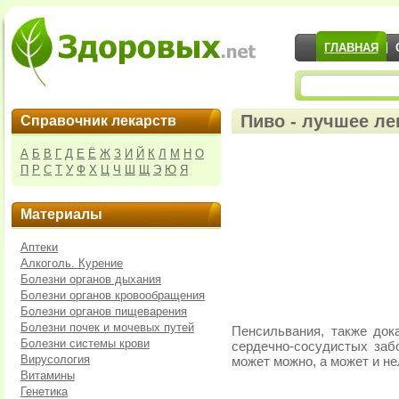
ГЛАВНАЯ
Пиво - лучшее ле
Справочник лекарств
А
Б
В
Г
Д
Е
Ё
Ж
З
И
Й
К
Л
М
Н
О
П
Р
С
Т
У
Ф
Х
Ц
Ч
Ш
Щ
Э
Ю
Я
Материалы
Аптеки
Алкоголь. Курение
Болезни органов дыхания
Болезни органов кровообращения
Болезни органов пищеварения
Болезни почек и мочевых путей
Пенсильвания, также док
Болезни системы крови
сердечно-сосудистых забо
Вирусология
может можно, а может и н
Витамины
Генетика