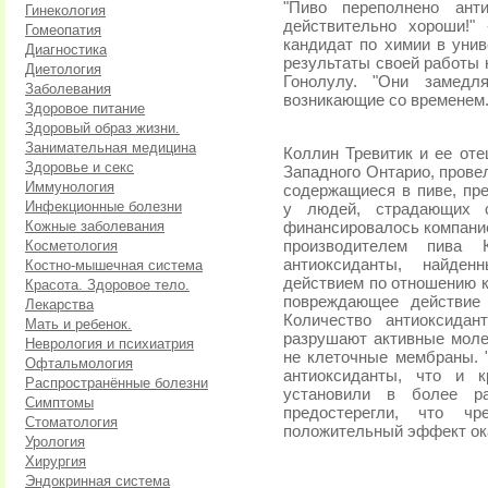
"Пиво переполнено ант
Гинекология
действительно хороши!"
Гомеопатия
кандидат по химии в уни
Диагностика
результаты своей работы 
Диетология
Гонолулу. "Они замедл
Заболевания
возникающие со временем
Здоровое питание
Здоровый образ жизни.
Занимательная медицина
Коллин Тревитик и ее оте
Здоровье и секс
Западного Онтарио, прове
Иммунология
содержащиеся в пиве, пре
Инфекционные болезни
у людей, страдающих с
Кожные заболевания
финансировалось компание
Косметология
производителем пива К
антиоксиданты, найде
Костно-мышечная система
действием по отношению к
Красота. Здоровое тело.
повреждающее действие 
Лекарства
Количество антиоксида
Мать и ребенок.
разрушают активные моле
Неврология и психиатрия
не клеточные мембраны. 
Офтальмология
антиоксиданты, что и 
Распространённые болезни
установили в более ра
Симптомы
предостерегли, что чр
Стоматология
положительный эффект ок
Урология
Хирургия
Эндокринная система