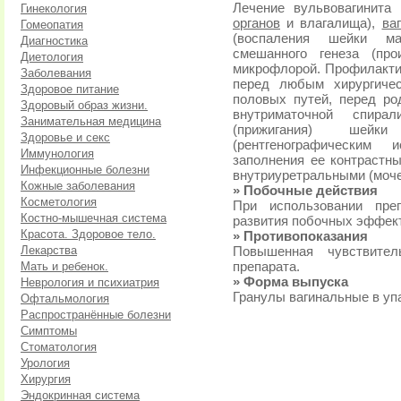
Лечение вульвовагинита
Гинекология
органов
и влагалища),
ва
Гомеопатия
(воспаления шейки мат
Диагностика
смешанного генеза (про
Диетология
микрофлорой. Профилакти
Заболевания
перед любым хирургиче
Здоровое питание
половых путей, перед ро
Здоровый образ жизни.
внутриматочной спира
Занимательная медицина
(прижигания) шейк
Здоровье и секс
(рентгенографическим
Иммунология
заполнения ее контрастн
Инфекционные болезни
внутриуретральными (моч
Кожные заболевания
» Побочные действия
Косметология
При использовании пре
Костно-мышечная система
развития побочных эффек
Красота. Здоровое тело.
» Противопоказания
Лекарства
Повышенная чувствител
Мать и ребенок.
препарата.
» Форма выпуска
Неврология и психиатрия
Гранулы вагинальные в упа
Офтальмология
Распространённые болезни
Симптомы
Стоматология
Урология
Хирургия
Эндокринная система