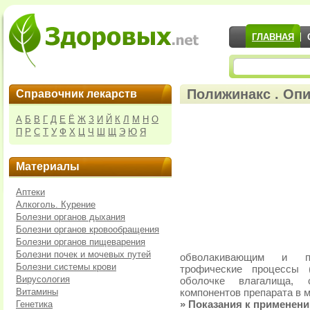
ГЛАВНАЯ
Полижинакс . Опи
Справочник лекарств
А
Б
В
Г
Д
Е
Ё
Ж
З
И
Й
К
Л
М
Н
О
П
Р
С
Т
У
Ф
Х
Ц
Ч
Ш
Щ
Э
Ю
Я
Материалы
Аптеки
Алкоголь. Курение
Болезни органов дыхания
Болезни органов кровообращения
Болезни органов пищеварения
Болезни почек и мочевых путей
обволакивающим и пр
Болезни системы крови
трофические процессы 
Вирусология
оболочке влагалища, с
Витамины
компонентов препарата в 
Генетика
» Показания к применен