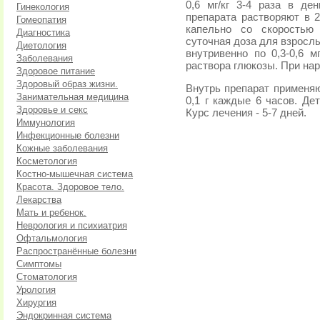
0,6 мг/кг 3-4 раза в де
Гинекология
препарата растворяют в 
Гомеопатия
капельно со скоростью
Диагностика
суточная доза для взрослы
Диетология
внутривенно по 0,3-0,6 м
Заболевания
раствора глюкозы. При н
Здоровое питание
Здоровый образ жизни.
Внутрь препарат применяю
Занимательная медицина
0,1 г каждые 6 часов. Дет
Здоровье и секс
Курс лечения - 5-7 дней.
Иммунология
Инфекционные болезни
Кожные заболевания
Косметология
Костно-мышечная система
Красота. Здоровое тело.
Лекарства
Мать и ребенок.
Неврология и психиатрия
Офтальмология
Распространённые болезни
Симптомы
Стоматология
Урология
Хирургия
Эндокринная система