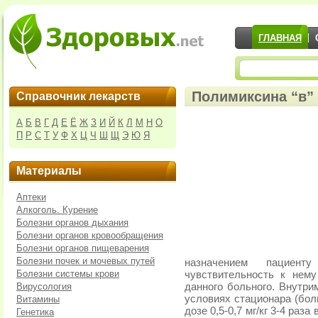
ГЛАВНАЯ
Полимиксина “в” 
Справочник лекарств
А
Б
В
Г
Д
Е
Ё
Ж
З
И
Й
К
Л
М
Н
О
П
Р
С
Т
У
Ф
Х
Ц
Ч
Ш
Щ
Э
Ю
Я
Материалы
Аптеки
Алкоголь. Курение
Болезни органов дыхания
Болезни органов кровообращения
Болезни органов пищеварения
Болезни почек и мочевых путей
назначением пациент
Болезни системы крови
чувствительность к нем
Вирусология
данного больного. Внутри
условиях стационара (бол
Витамины
дозе 0,5-0,7 мг/кг 3-4 раза 
Генетика