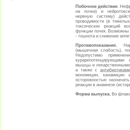
Побочное действие
. Неф
на почки) и нейротокс
нервную систему) дейс
проводимости (в тяжелых
токсических реакций во
функции почек. Возможны 
- тошнота и снижение аппе
Противопоказания.
Нару
(мышечная слабость), по
Недопустимо примене
курарепотенцирующими 
мышцы и лекарственными 
а также с
антибиотикам
мономицин, канамицин 
осторожностью назначат
реакции в анамнезе (истор
Форма выпуска.
Во флако