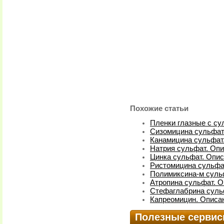
Похожие статьи
Пленки глазные с су
Сизомицина сульфат
Канамицина сульфат
Натрия сульфат. Опи
Цинка сульфат. Опис
Ристомицина сульфа
Полимиксина-м суль
Атропина сульфат. О
Стефаглабрина сульф
Капреомицин. Описан
Полезные серви