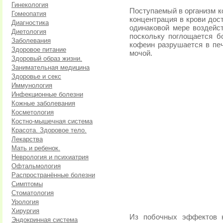
Гинекология
Поступаемый в организм к
Гомеопатия
концентрация в крови дос
Диагностика
одинаковой мере воздейст
Диетология
поскольку поглощается б
Заболевания
кофеин разрушается в печ
Здоровое питание
мочой.
Здоровый образ жизни.
Занимательная медицина
Здоровье и секс
Иммунология
Инфекционные болезни
Кожные заболевания
Косметология
Костно-мышечная система
Красота. Здоровое тело.
Лекарства
Мать и ребенок.
Неврология и психиатрия
Офтальмология
Распространённые болезни
Симптомы
Стоматология
Урология
Хирургия
Из побочных эффектов н
Эндокринная система