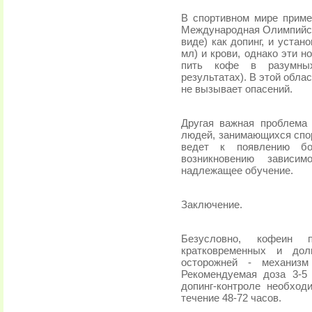
В спортивном мире приме
Международная Олимпийск
виде) как допинг, и устан
мл) и крови, однако эти 
пить кофе в разумны
результатах). В этой обла
не вызывает опасений.
Другая важная проблема
людей, занимающихся спо
ведет к появлению б
возникновению зависи
надлежащее обучение.
Заключение.
Безусловно, кофеин 
кратковременных и дол
осторожней - механиз
Рекомендуемая доза 3-5
допинг-контроле необход
течение 48-72 часов.