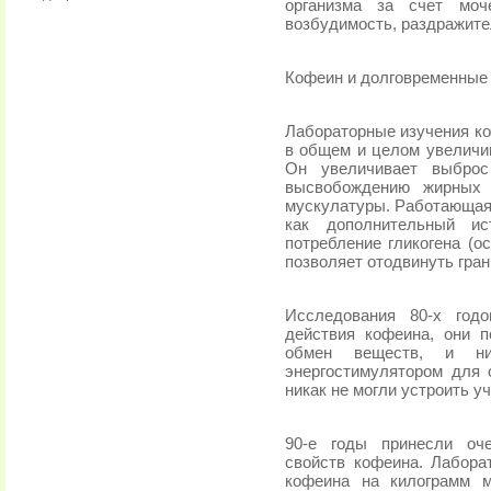
организма за счет моч
возбудимость, раздражит
Кофеин и долговременные 
Лабораторные изучения ко
в общем и целом увеличи
Он увеличивает выброс
высвобождению жирных 
мускулатуры. Работающая 
как дополнительный ис
потребление гликогена (ос
позволяет отодвинуть гран
Исследования 80-х год
действия кофеина, они п
обмен веществ, и ни
энергостимулятором для 
никак не могли устроить у
90-е годы принесли оч
свойств кофеина. Лабора
кофеина на килограмм 