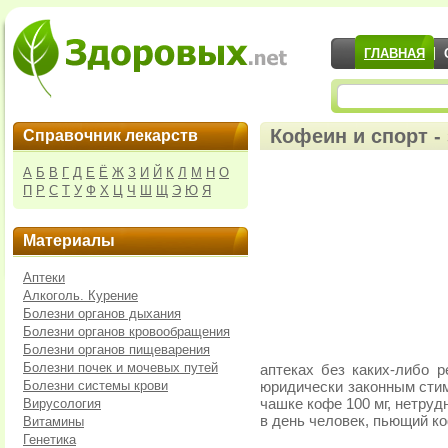
ГЛАВНАЯ
Кофеин и спорт - 
Справочник лекарств
А
Б
В
Г
Д
Е
Ё
Ж
З
И
Й
К
Л
М
Н
О
П
Р
С
Т
У
Ф
Х
Ц
Ч
Ш
Щ
Э
Ю
Я
Материалы
Аптеки
Алкоголь. Курение
Болезни органов дыхания
Болезни органов кровообращения
Болезни органов пищеварения
Болезни почек и мочевых путей
аптеках без каких-либо 
Болезни системы крови
юридически законным сти
Вирусология
чашке кофе 100 мг, нетруд
в день человек, пьющий к
Витамины
Генетика