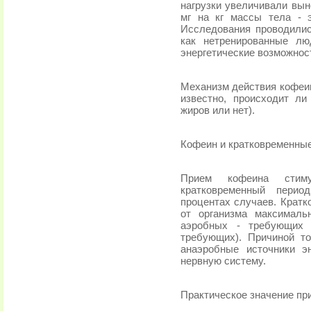
нагрузки увеличивали вын
мг на кг массы тела - 
Исследования проводилис
как нетренированные лю
энергетические возможнос
Механизм действия кофеин
известно, происходит ли
жиров или нет).
Кофеин и кратковременные
Прием кофеина стиму
кратковременный перио
процентах случаев. Кратк
от организма максимальн
аэробных - требующих 
требующих). Причиной т
анаэробные источники э
нервную систему.
Практическое значение пр