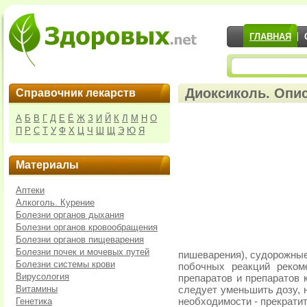
ГЛАВНАЯ
Диоксиколь. Опис
Справочник лекарств
А
Б
В
Г
Д
Е
Ё
Ж
З
И
Й
К
Л
М
Н
О
П
Р
С
Т
У
Ф
Х
Ц
Ч
Ш
Щ
Э
Ю
Я
Материалы
Аптеки
Алкоголь. Курение
Болезни органов дыхания
Болезни органов кровообращения
Болезни органов пищеварения
Болезни почек и мочевых путей
пишеварения), судорожны
Болезни системы крови
побочных реакций реком
Вирусология
препаратов и препаратов 
Витамины
следует уменьшить дозу, 
Генетика
необходимости - прекрати