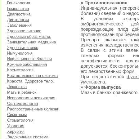
» Противопоказания
Гинекология
Индивидуальная неперен
Гомеопатия
болезни) сведений о недо
Диагностика
В условиях экспер
Диетология
эмбриотоксическое д
Заболевания
повреждающее плод дей
Здоровое питание
противопоказан при берем
Здоровый образ жизни.
Препарат оказывает так
Занимательная медицина
изменения наследственнос
Здоровье и секс
В связи с этими явлен
Иммунология
тяжелых формах ин
Инфекционные болезни
неэффективности други
Кожные заболевания
допускается бесконтроль
Косметология
его лекарственных форм.
Костно-мышечная система
При недостаточной
функ
Красота. Здоровое тело.
уменьшена.
Лекарства
» Форма выпуска
Мать и ребенок.
Мазь в банках оранжевого с
Неврология и психиатрия
Офтальмология
Распространённые болезни
Симптомы
Стоматология
Урология
Хирургия
Эндокринная система