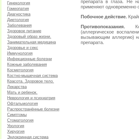
препарата в глаза. Не 
Гинекология
применяют одновременно с
Гомеопатия
Диагностика
Побочное действие.
Крайн
Диетология
Заболевания
Противопоказания.
Конт
Здоровое питание
(аллергическое воспален
Здоровый образ жизни.
вызывающим аллергию) 
Занимательная медицина
препарата.
Здоровье и секс
Иммунология
Инфекционные болезни
Кожные заболевания
Косметология
Костно-мышечная система
Красота. Здоровое тело.
Лекарства
Мать и ребенок.
Неврология и психиатрия
Офтальмология
Распространённые болезни
Симптомы
Стоматология
Урология
Хирургия
Эндокринная система