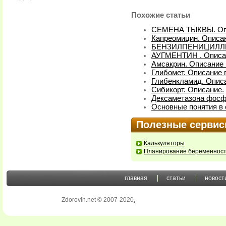
Похожие статьи
СЕМЕНА ТЫКВЫ. Оп
Капреомицин. Описан
БЕНЗИЛПЕНИЦИЛЛИН
АУГМЕНТИН . Описа
Амсакрин. Описание 
Глибомет. Описание 
Глибенкламид. Описа
Сибикорт. Описание.
Дексаметазона фосфа
Основные понятия в 
Полезные серви
Калькуляторы
Планирование беременнос
главная
статьи
новост
Zdorovih.net © 2007-2020
.