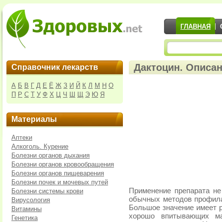
ГЛАВНАЯ
Дактоцин. Описан
Справочник лекарств
А
Б
В
Г
Д
Е
Ё
Ж
З
И
Й
К
Л
М
Н
О
П
Р
С
Т
У
Ф
Х
Ц
Ч
Ш
Щ
Э
Ю
Я
Материалы
Аптеки
Алкоголь. Курение
Болезни органов дыхания
Болезни органов кровообращения
Болезни органов пищеварения
Болезни почек и мочевых путей
Применение препарата не
Болезни системы крови
обычных методов профилак
Вирусология
Большое значение имеет р
Витамины
хорошо впитывающих ма
Генетика