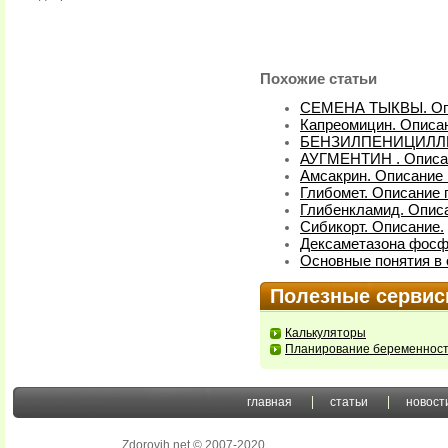
Похожие статьи
СЕМЕНА ТЫКВЫ. Оп
Капреомицин. Описан
БЕНЗИЛПЕНИЦИЛЛИН
АУГМЕНТИН . Описа
Амсакрин. Описание 
Глибомет. Описание 
Глибенкламид. Описа
Сибикорт. Описание.
Дексаметазона фосфа
Основные понятия в 
Полезные серви
Калькуляторы
Планирование беременнос
главная
статьи
новост
Zdorovih.net © 2007-2020
.