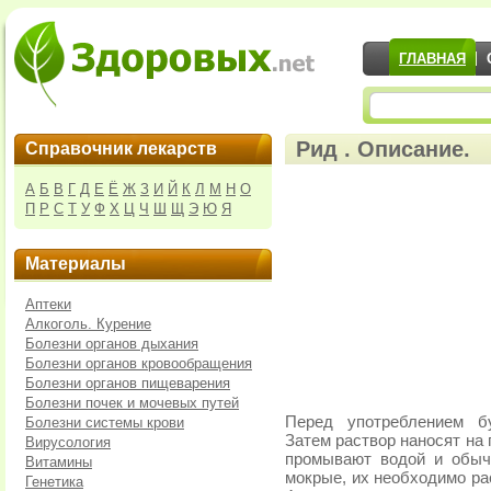
ГЛАВНАЯ
Рид . Описание.
Справочник лекарств
А
Б
В
Г
Д
Е
Ё
Ж
З
И
Й
К
Л
М
Н
О
П
Р
С
Т
У
Ф
Х
Ц
Ч
Ш
Щ
Э
Ю
Я
Материалы
Аптеки
Алкоголь. Курение
Болезни органов дыхания
Болезни органов кровообращения
Болезни органов пищеварения
Болезни почек и мочевых путей
Перед употреблением б
Болезни системы крови
Затем раствор наносят на 
Вирусология
промывают водой и обы
Витамины
мокрые, их необходимо ра
Генетика