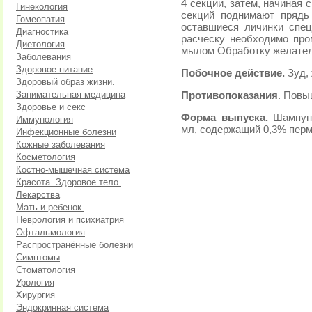
4 секции, затем, начиная 
Гинекология
секций поднимают прядь
Гомеопатия
оставшиеся личинки спец
Диагностика
расческу необходимо про
Диетология
мылом Обработку желатель
Заболевания
Здоровое питание
Побочное действие.
Зуд,
Здоровый образ жизни.
Занимательная медицина
Противопоказания
. Повы
Здоровье и секс
Форма выпуска.
Шампунь
Иммунология
мл, содержащий 0,3%
перм
Инфекционные болезни
Кожные заболевания
Косметология
Костно-мышечная система
Красота. Здоровое тело.
Лекарства
Мать и ребенок.
Неврология и психиатрия
Офтальмология
Распространённые болезни
Симптомы
Стоматология
Урология
Хирургия
Эндокринная система