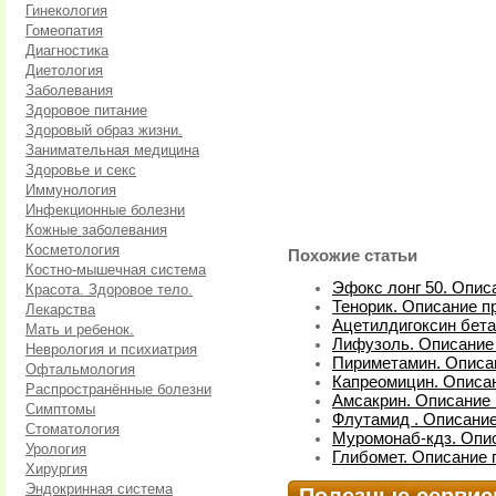
Гинекология
Гомеопатия
Диагностика
Диетология
Заболевания
Здоровое питание
Здоровый образ жизни.
Занимательная медицина
Здоровье и секс
Иммунология
Инфекционные болезни
Кожные заболевания
Косметология
Похожие статьи
Костно-мышечная система
Эфокс лонг 50. Опис
Красота. Здоровое тело.
Тенорик. Описание п
Лекарства
Ацетилдигоксин бета
Мать и ребенок.
Лифузоль. Описание 
Неврология и психиатрия
Пириметамин. Описан
Офтальмология
Капреомицин. Описан
Распространённые болезни
Амсакрин. Описание 
Симптомы
Флутамид . Описание
Стоматология
Муромонаб-кдз. Опис
Урология
Глибомет. Описание 
Хирургия
Эндокринная система