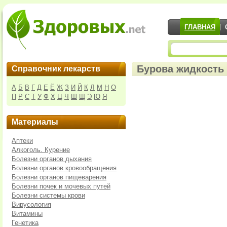
ГЛАВНАЯ
Бурова жидкость 
Справочник лекарств
А
Б
В
Г
Д
Е
Ё
Ж
З
И
Й
К
Л
М
Н
О
П
Р
С
Т
У
Ф
Х
Ц
Ч
Ш
Щ
Э
Ю
Я
Материалы
Аптеки
Алкоголь. Курение
Болезни органов дыхания
Болезни органов кровообращения
Болезни органов пищеварения
Болезни почек и мочевых путей
Болезни системы крови
Вирусология
Витамины
Генетика