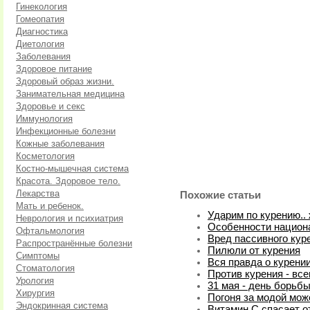
Гинекология
Гомеопатия
Диагностика
Диетология
Заболевания
Здоровое питание
Здоровый образ жизни.
Занимательная медицина
Здоровье и секс
Иммунология
Инфекционные болезни
Кожные заболевания
Косметология
Костно-мышечная система
Красота. Здоровое тело.
Лекарства
Похожие статьи
Мать и ребенок.
Ударим по курению..
Неврология и психиатрия
Особенности национ
Офтальмология
Вред пассивного кур
Распространённые болезни
Пилюли от курения
Симптомы
Вся правда о курени
Стоматология
Против курения - вс
Урология
31 мая - день борьб
Хирургия
Погоня за модой мож
Эндокринная система
Витамин С спасает о