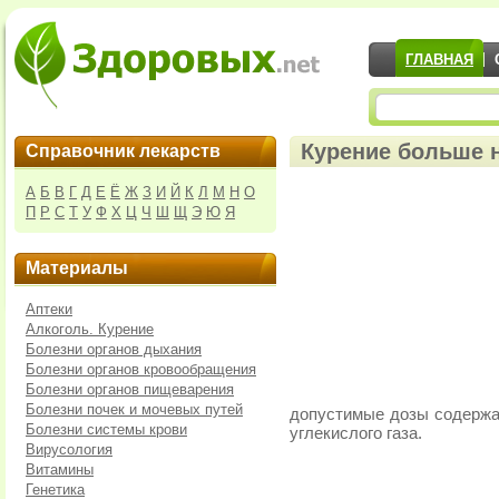
ГЛАВНАЯ
Курение больше 
Справочник лекарств
А
Б
В
Г
Д
Е
Ё
Ж
З
И
Й
К
Л
М
Н
О
П
Р
С
Т
У
Ф
Х
Ц
Ч
Ш
Щ
Э
Ю
Я
Материалы
Аптеки
Алкоголь. Курение
Болезни органов дыхания
Болезни органов кровообращения
Болезни органов пищеварения
Болезни почек и мочевых путей
допустимые дозы содержан
Болезни системы крови
углекислого газа.
Вирусология
Витамины
Генетика