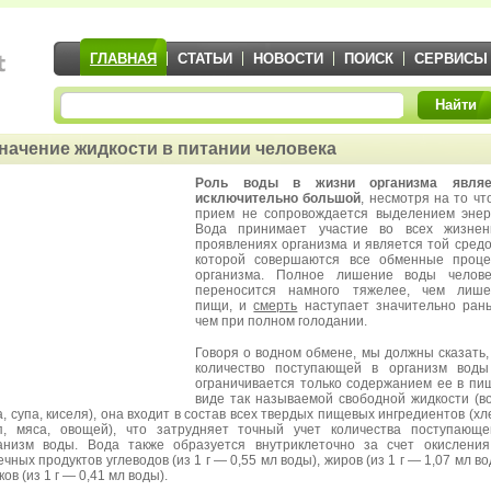
ГЛАВНАЯ
СТАТЬИ
НОВОСТИ
ПОИСК
СЕРВИСЫ
Найти
начение жидкости в питании человека
Роль воды в жизни организма являе
исключительно большой
, несмотря на то чт
прием не сопровождается выделением энер
Вода принимает участие во всех жизнен
проявлениях организма и является той средо
которой совершаются все обменные проце
организма. Полное лишение воды челове
переносится намного тяжелее, чем лише
пищи, и
смерть
наступает значительно ран
чем при полном голодании.
Говоря о водном обмене, мы должны сказать,
количество поступающей в организм воды
ограничивается только содержанием ее в пи
виде так называемой свободной жидкости (в
а, супа, киселя), она входит в состав всех твердых пищевых ингредиентов (хл
п, мяса, овощей), что затрудняет точный учет количества поступающ
анизм воды. Вода также образуется внутриклеточно за счет окислени
ечных продуктов углеводов (из 1 г — 0,55 мл воды), жиров (из 1 г — 1,07 мл во
ков (из 1 г — 0,41 мл воды).