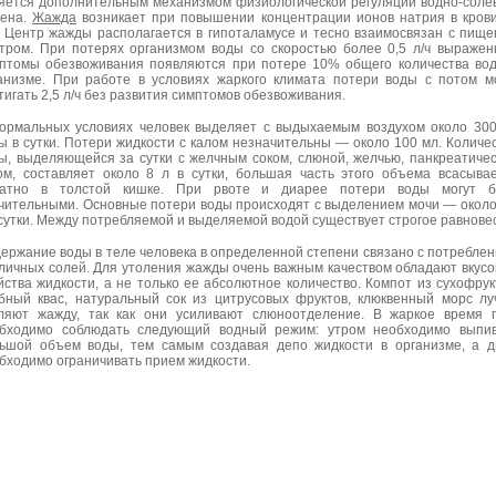
яется дополнительным механизмом физиологической регуляции водно-соле
ена.
Жажда
возникает при повышении концентрации ионов натрия в кров
 Центр жажды располагается в гипоталамусе и тесно взаимосвязан с пищ
тром. При потерях организмом воды со скоростью более 0,5 л/ч выраже
птомы обезвоживания появляются при потере 10% общего количества во
анизме. При работе в условиях жаркого климата потери воды с потом м
тигать 2,5 л/ч без развития симптомов обезвоживания.
ормальных условиях человек выделяет с выдыхаемым воздухом около 30
ы в сутки. Потери жидкости с калом незначительны — около 100 мл. Количе
ы, выделяющейся за сутки с желчным соком, слюной, желчью, панкреатиче
ом, составляет около 8 л в сутки, большая часть этого объема всасыва
ратно в толстой кишке. При рвоте и диарее потери воды могут б
чительными. Основные потери воды происходят с выделением мочи — около
 сутки. Между потребляемой и выделяемой водой существует строгое равнове
ержание воды в теле человека в определенной степени связано с потребле
личных солей. Для утоления жажды очень важным качеством обладают вкус
йства жидкости, а не только ее абсолютное количество. Компот из сухофрук
бный квас, натуральный сок из цитрусовых фруктов, клюквенный морс л
ляют жажду, так как они усиливают слюноотделение. В жаркое время 
бходимо соблюдать следующий водный режим: утром необходимо выпив
ьшой объем воды, тем самым создавая депо жидкости в организме, а 
бходимо ограничивать прием жидкости.