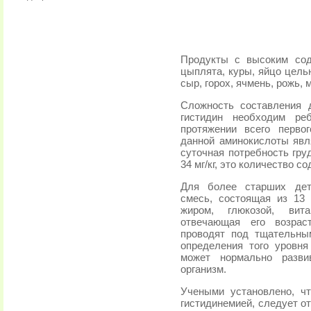
Продукты с высоким соде
цыплята, куры, яйцо цельн
сыр, горох, ячмень, рожь, 
Сложность составления д
гистидин необходим ре
протяжении всего перво
данной аминокислоты яв
суточная потребность гру
34 мг/кг, это количество с
Для более старших дет
смесь, состоящая из 13 
жиром, глюкозой, вит
отвечающая его возрас
проводят под тщательны
определения того уровня
может нормально разви
организм.
Учеными установлено, ч
гистидинемией, следует о