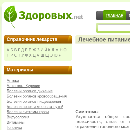
ГЛАВНАЯ
Лечебное питани
Справочник лекарств
А
Б
В
Г
Д
Е
Ё
Ж
З
И
Й
К
Л
М
Н
О
П
Р
С
Т
У
Ф
Х
Ц
Ч
Ш
Щ
Э
Ю
Я
Материалы
Аптеки
Алкоголь. Курение
Болезни органов дыхания
Болезни органов кровообращения
Болезни органов пищеварения
Болезни почек и мочевых путей
Симптомы
Болезни системы крови
Ухудшается общее сост
Вирусология
плаксивость, отказ от
Витамины
отравления головного моз
Генетика