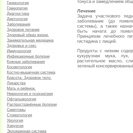
тонуса и замедлением общ
Гинекология
Гомеопатия
Лечение
Диагностика
Задача участкового пе
Диетология
заболевание (до появл
Заболевания
системы), а также назна
Здоровое питание
быть начата до появле
Здоровый образ жизни.
Принципом лечебного пи
Занимательная медицина
гистидина с пищей.
Здоровье и секс
Продукты с низким содерж
Иммунология
кукурузная мука, лук,
Инфекционные болезни
растительное масло, сл
Кожные заболевания
зеленый консервированны
Косметология
Костно-мышечная система
Красота. Здоровое тело.
Лекарства
Мать и ребенок.
Неврология и психиатрия
Офтальмология
Распространённые болезни
Симптомы
Стоматология
Урология
Хирургия
Эндокринная система