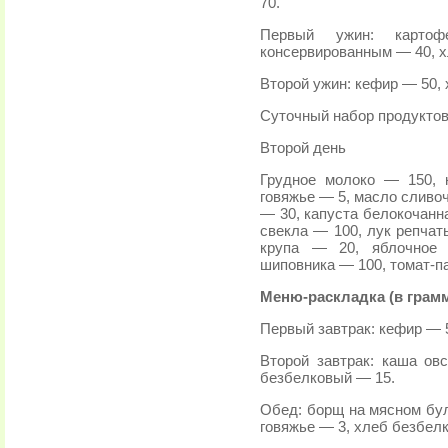
70.
Первый ужин: карто
консервированным — 40, х
Второй ужин: кефир — 50,
Суточный набор продуктов
Второй день
Грудное молоко — 150, 
говяжье — 5, масло сливо
— 30, капуста белокочанн
свекла — 100, лук репчат
крупа — 20, яблочное 
шиповника — 100, томат-п
Меню-раскладка (в грам
Первый завтрак: кефир — 5
Второй завтрак: каша ов
безбелковый — 15.
Обед: борщ на мясном бул
говяжье — 3, хлеб безбелк