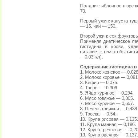
Полдник: яблочное пюре к
70.
Первый ужин: капуста туш
— 15, чай — 150.
Второй ужин: сок фруктов
Применяя диетическое ле
гистидина в крови, уда
питание, с тем чтобы гист
—0,03 г/л).
Содержание гистидина в п
1. Молоко женское — 0,028
2. Молоко коровье — 0,081
3. Кефир — 0,075.
4. Творог — 0,306.
5. Яйцо куриное — 0,294.
6. Мясо говяжье — 0,805.
7. Мясо куриное — 0,697.
8. Печень говяжья — 0,439
9. Треска — 0,54.
10. Крупа рисовая — 0,135.
11. Крупа манная — 0,186.
12. Крупа гречневая — 0,20
13. Крупа овсяная — 0,137.