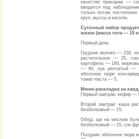
качестве прикорма — со
вводится под наблюдени
только потом постепенно
круп, муссы и кисели.
Суточный набор продукто
жизни (масса тела — 10 к
Первый день
Грудное молоко — 150, к
растительное — 25, сах
картофель — 180, морковь
— 40, лук репчатый — 
яблочное пюре консерви
томат-паста — 5.
Меню-раскладка на каж
Первый завтрак: кефир — 
Второй завтрак: каша ри
безбелковый — 15.
Обед: щи на мясном бул
безбелковый — 15, сок фр
Полдник: яблочное пюре к