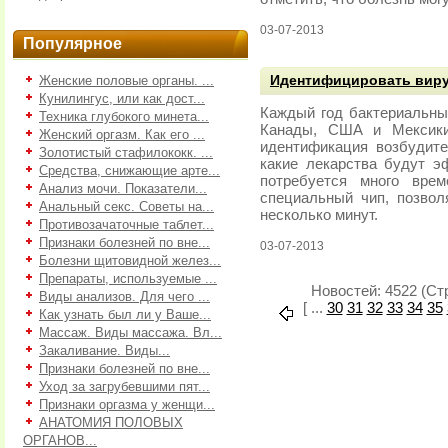
03-07-2013
Популярное
Женские половые органы. ...
Идентифицировать вирус
Кунилингус, или как дост...
Каждый год бактериальны
Техника глубокого минета...
Канады, США и Мексики
Женский оргазм. Как его ...
идентификация возбудите
Золотистый стафилококк. ...
какие лекарства будут э
Средства, снижающие арте...
потребуется много вре
Анализ мочи. Показатели...
специальный чип, позво
Анальный секс. Советы на...
несколько минут.
Противозачаточные таблет...
Признаки болезней по вне...
03-07-2013
Болезни щитовидной желез...
Препараты, используемые ...
Новостей: 4522 (Стр
Виды анализов. Для чего ...
[ ...
30
31
32
33
34
35
Как узнать был ли у Ваше...
Массаж. Виды массажа. Вл...
Закаливание. Виды...
Признаки болезней по вне...
Уход за загрубевшими пят...
Признаки оргазма у женщи...
АНАТОМИЯ ПОЛОВЫХ
ОРГАНОВ...