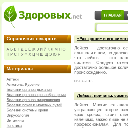
ГЛАВНАЯ
Справочник лекарств
«Рак крови» и его симп
Лейкоз – достаточно се
А
Б
В
Г
Д
Е
Ё
Ж
З
И
Й
К
Л
М
Н
О
слышали о нем, но далеко н
П
Р
С
Т
У
Ф
Х
Ц
Ч
Ш
Щ
Э
Ю
Я
что лейкоз – это злок
системы. Следует отмет
достаточно большое коли
Материалы
происхождению.
Аптеки
06-07-2013
Алкоголь. Курение
Болезни органов дыхания
Болезни органов кровообращения
Лейкоз: причины, симпт
Болезни органов пищеварения
Лейкоз. Многие слышал
Болезни почек и мочевых путей
устрашающее второе наз
Болезни системы крови
«рак крови», стоит отм
Вирусология
излечимо, важно лишь не з
Витамины
профессионалам. Для то
Генетика