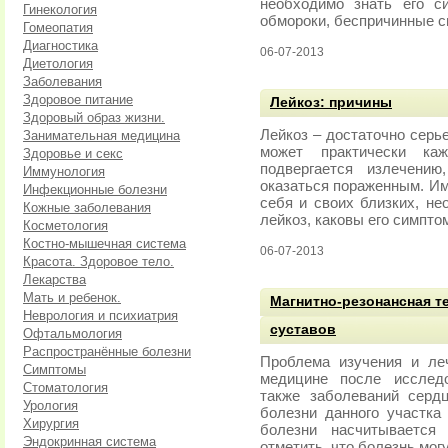
необходимо знать его с
Гинекология
обмороки, беспричинные с
Гомеопатия
Диагностика
06-07-2013
Диетология
Заболевания
Здоровое питание
Лейкоз: причины
Здоровый образ жизни.
Лейкоз – достаточно серь
Занимательная медицина
может практически ка
Здоровье и секс
подвергается излечени
Иммунология
оказаться пораженным. Им
Инфекционные болезни
себя и своих близких, не
Кожные заболевания
лейкоз, каковы его симпто
Косметология
Костно-мышечная система
06-07-2013
Красота. Здоровое тело.
Лекарства
Мать и ребенок.
Магнитно-резонансная т
Неврология и психиатрия
суставов
Офтальмология
Распространённые болезни
Проблема изучения и ле
Симптомы
медицине после исследо
Стоматология
также заболеваний серд
Урология
болезни данного участка
Хирургия
болезни насчитывается 
Эндокринная система
отметить, что болезнь мо